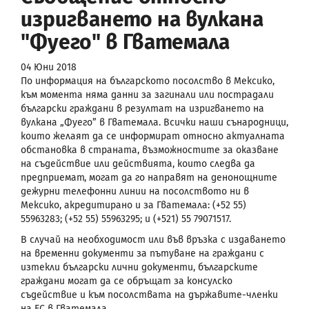
изригването на вулкана
"Фуего" в Гватемала
04 Юни 2018
По информация на българското посолство в Мексико,
към момента няма данни за загинали или пострадали
български граждани в резултат на изригването на
вулкана „Фуего” в Гватемала. Всички наши сънародници,
които желаят да се информират относно актуалната
обстановка в страната, възможностите за оказване
на съдействие или действията, които следва да
предприемат, могат да го направят на денонощните
дежурни телефонни линии на посолството ни в
Мексико, акредитирано и за Гватемала: (+52 55)
55963283; (+52 55) 55963295; и (+521) 55 79071517.
В случай на необходимост или във връзка с издаването
на временни документи за пътуване на граждани с
изтекли български лични документи, българските
граждани могат да се обръщат за консулско
съдействие и към посолствата на държавите-членки
на ЕС в Гватемала.