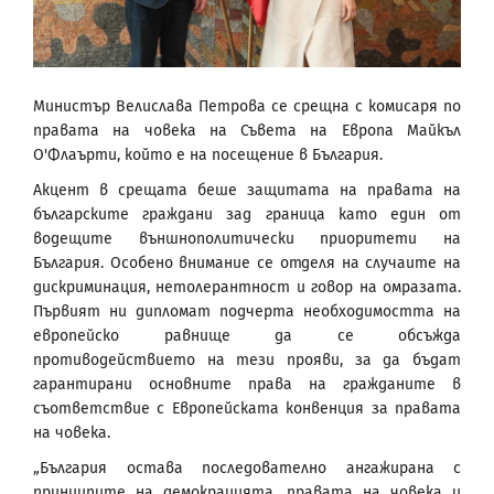
Министър Велислава Петрова се срещна с комисаря по
правата на човека на Съвета на Европа Майкъл
О'Флаърти, който е на посещение в България.
Акцент в срещата беше защитата на правата на
българските граждани зад граница като един от
водещите външнополитически приоритети на
България. Особено внимание се отделя на случаите на
дискриминация, нетолерантност и говор на омразата.
Първият ни дипломат подчерта необходимостта на
европейско равнище да се обсъжда
противодействието на тези прояви, за да бъдат
гарантирани основните права на гражданите в
съответствие с Европейската конвенция за правата
на човека.
„България остава последователно ангажирана с
принципите на демокрацията, правата на човека и