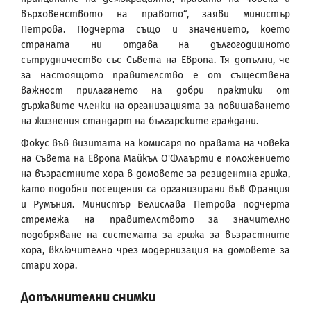
върховенството на правото“, заяви министър
Петрова. Подчерта също и значението, което
страната ни отдава на дългогодишното
сътрудничество със Съвета на Европа. Тя допълни, че
за настоящото правителство е от съществена
важност прилагането на добри практики от
държавите членки на организацията за повишаването
на жизнения стандарт на българските граждани.
Фокус във визитата на комисаря по правата на човека
на Съвета на Европа Майкъл О'Флаърти е положението
на възрастните хора в домовете за резидентна грижа,
като подобни посещения са организирани във Франция
и Румъния. Министър Велислава Петрова подчерта
стремежа на правителството за значително
подобряване на системата за грижа за възрастните
хора, включително чрез модернизация на домовете за
стари хора.
Допълнителни снимки