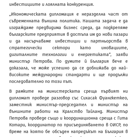
инвестициите и лоялната конкуренция.
„Икономическата дипломация е неразделна част от
съвременната външна политика. Нашата задача е да
изграждаме предвидима бизнес среда, да подкрепяме
българските предприятия в достъпа им до нови пазари
и да насърчаваме инвестиции и партньорства в
стратегически сектори като иновациите,
дигиталните технологии и енергетиката“, заяви
министър Петрова. По думите й България вече е
доказала, че може успешно да се доближава до най-
високите международни стандарти и ще продължи
последователно по този път.
В рамките на министерската среща първият ни
дипломат проведе разговор със Сихасак Фуангкеткео,
заместник министър-председател и министър на
външните работи на Кралство Тайланд. Министър
Петрова проведе също и координационна среща с Гита
Котари, координатор по присъединяването в ОИСР, по
време на която бе обсъден напредъкът на България в