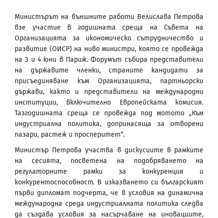
Министърът на външните работи Велислава Петрова
взе участие в годишната среща на Съвета на
Организацията за икономическо сътрудничество и
развитие (ОИСР) на ниво министри, която се провежда
на 3 и 4 юни в Париж. Форумът събира представители
на държавите членки, страните кандидати за
присъединяване към Организацията, партньорски
държави, както и представители на международни
институции, включително Европейската комисия.
Тазгодишната среща се провежда под мотото „Към
индустриална политика, допринасяща за отворени
пазари, растеж и просперитет“.
Министър Петрова участва в дискусиите в рамките
на сесията, посветена на подобряването на
регулаторните рамки за конкуренция и
конкурентоспособност. В изказването си българският
първи дипломат подчерта, че в условия на динамична
международна среда индустриалната политика следва
да създава условия за насърчаване на иновациите,