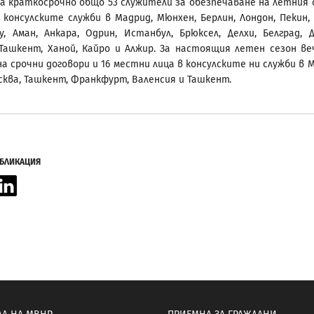
а краткосрочно общо 53 служители за обезпечаване на летния 
в консулските служби в Мадрид, Мюнхен, Берлин, Лондон, Пекин, 
у, Аман, Анкара, Одрин, Истанбул, Брюксел, Делхи, Белград, Д
Ташкент, Ханой, Кайро и Алжир. За настоящия летен сезон ве
а срочни договори и 16 местни лица в консулските ни служби в М
сква, Ташкент, Франкфурт, Валенсия и Ташкент.
УБЛИКАЦИЯ
acebook
LinkedIn