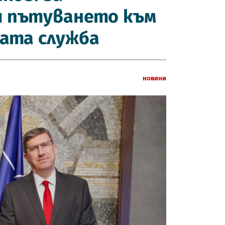
и пътуването към
ката служба
Новини