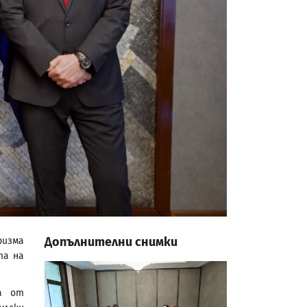
Допълнителни снимки
изма
та на
а от