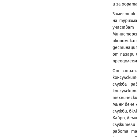
и за хорат
Заместник
на туризма
участват 
Министерс
икономика
дестинация
от пазари 
преодолеем
От страна
консулскит
служба р
консулскит
технически
МВнР вече 
служби, вкл
Кайро, Дел
служители 
работа та