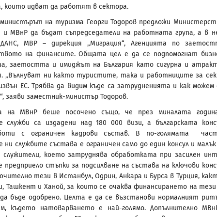
а, които идват да работят в сектора.
-министърът на туризма Георги Тодоров предложи Министерс
 и МВнР да бъдат съпредседатели на работната група, а в н
ДАНС, МВР – дирекция „Миграция“, Агенцията по заетос
твото на финансите. Общата цел е да се подпомогнат бизн
та, заетостта и имиджът на България като сигурна и атрак
. „Вълнуват ни както туристите, така и работниците за се
извън ЕС. Трябва да видим къде са затрудненията и как можем 
“, заяви заместник-министър Тодоров.
 на МВнР беше посочено също, че през миналата годин
е служби са издадени над 180 000 визи, а българската конс
аботи с ограничен кадрови състав. В по-голямата час
е ни службите състава е ограничен само до един консул и малък
 служители, което затруднява обработката при засилен инт
е предприело стъпки за подсилване на състава на ключови конс
ючително тези в Истанбул, Одрин, Анкара и Бурса в Турция, какт
хи, Ташкент и Ханой, за които се очаква финансирането на тези
да бъде одобрено. Целта е да се възстанови нормалният рит
м, където натоварването е най-голямо. Допълнително МВ