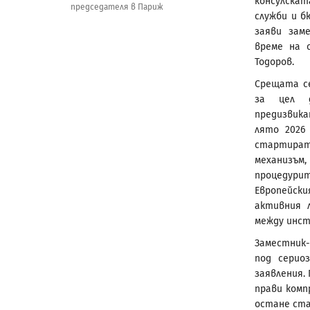
консулска
председателя в Париж
служби и б
заяви зам
време на 
Тодоров.
Срещата с
за цел д
предизвик
лято 2026
стартират
механизъм,
процедури
Европейск
активния 
между инс
Заместник
под серио
заявления. 
прави комп
остане ста