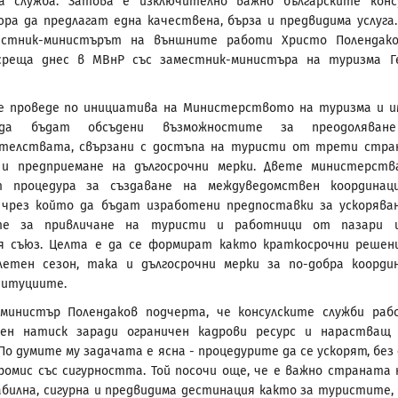
та служба. Затова е изключително важно българските конс
юра да предлагат една качествена, бърза и предвидима услуга.
естник-министърът на външните работи Христо Полендак
среща днес в МВнР със заместник-министъра на туризма Г
е проведе по инициатива на Министерството на туризма и 
а бъдат обсъдени възможностите за преодоляван
ателствата, свързани с достъпа на туристи от трети стра
 и предприемане на дългосрочни мерки. Двете министерст
 процедура за създаване на междуведомствен координац
 чрез който да бъдат изработени предпоставки за ускорява
те за привличане на туристи и работници от пазари и
ия съюз. Целта е да се формират както краткосрочни решен
летен сезон, така и дългосрочни мерки за по-добра коорди
титуциите.
-министър Полендаков подчерта, че консулските служби ра
зен натиск заради ограничен кадрови ресурс и нарастващ
По думите му задачата е ясна - процедурите да се ускорят, без 
ромис със сигурността. Той посочи още, че е важно страната 
билна, сигурна и предвидима дестинация както за туристите,