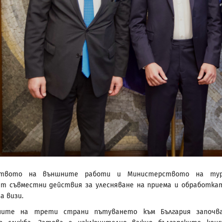
ството на външните работи и Министерството на тур
т съвместни действия за улесняване на приема и обработка
а визи.
ните на трети страни пътуването към България започв