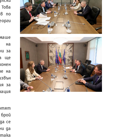
улски
 Това
ов по
еорги
имаше
е на
ни за
ва ще
ионен
не на
звън
ия за
нация
ботят
 брой
да се
ни да
 така