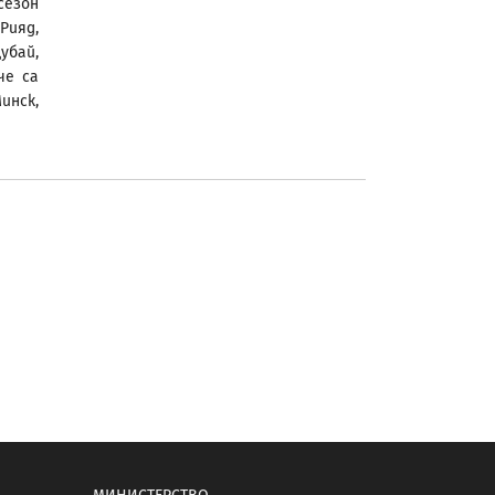
сезон
Рияд,
убай,
че са
инск,