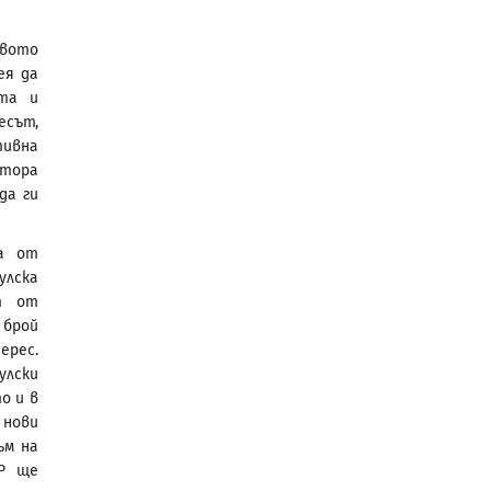
твото
ея да
тта и
есът,
тивна
ктора
да ги
а от
улска
т от
 брой
ерес.
улски
о и в
 нови
ъм на
нР ще