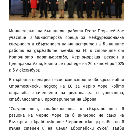
Министърът на външните работи Георг Георгиев взе
участие в Министерска среща за междурегионална
сигурност и свързаност на министрите на външните
работи на държавите членки на ЕС и страните от
Източното партньорство, Черноморския регион и
Централна Азия, която се проведе на 20 октомври 2025
г. в Люксембург.
В първата пленарна сесия министрите обсъдиха новия
Стратегически подход на ЕС за Черно море, който
отразява значението на региона за сигурността,
стабилността и просперитета на Европа.
“Сигурността, стабилността и свързаността в
региона на Черно море са в интерес не само на
България и крайбрежните Черноморски държави, но в
пълна степен и на целия Европейски съюз”, заяви