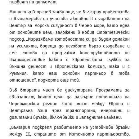
първият ни дипломат.
Министър Георгиев заяви още, че България приветства
и възнамерява да участва активно в създаването на
Център за морска сигурност в Черно море, като една
от основните цели, заложени в новия Стратегически
подход. „Изразяваме готовността си да бъдем домакин
на усилията, водещи до неговото бързо създаване и
сме готови да продължим конструктивното ни
взаимодействие както с Европейската служба за
външна дейност и Европейската комисия, така и с
Румъния, като наш основен партньор в това
отношение“, подчерта още той.
Във втората част бе дискутирана Програмата за
свързаност, която цели да разгърне потенциала на
Черноморския регион като мост между Европа и
Централна Азия чрез транспортни, енергийни и
дигитални връзки, включвайки и Западните Балкани.
„България подкрепя развитието на устойчиви връзки
между ЕС, страните от Източното партньорство,