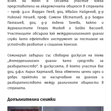
ВПИК на МВнР. В сесията участие взеха
представители на академичната общност в страната
– проф. д.и.н. Йордан Пеев, доц. Ивайло Найденов, д-р
Николай Нешев, проф. Симеон Евстатиев, д-р Богдан
Паташев, доц. д-р Албена Танева, както и
журналистите Георги Милков и Бойко Василев.
Участниците обсъдиха как междурелигиозният диалог
служи като ефективен инструмент за постигане на
устойчиво развитие и социална кохезия.
Семинарът завърши със свободна дискусия на тема
„Интеррелигиозен диалог като средство за
разбирателство“. В дискусията, в която участие взе
доц. д.ф.н. Кирил Карталов, бяха обменени ценни идеи и
добри практики за насърчаване на диалога и
разбирателството между различните общности в
страната.
Допълнителни снимки