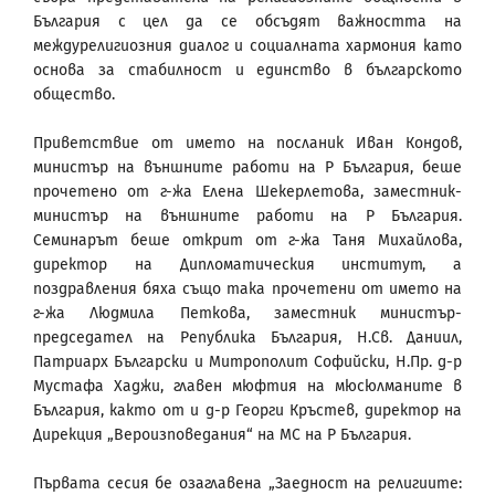
България с цел да се обсъдят важността на
междурелигиозния диалог и социалната хармония като
основа за стабилност и единство в българското
общество.
Приветствие от името на посланик Иван Кондов,
министър на външните работи на Р България, беше
прочетено от г-жа Елена Шекерлетова, заместник-
министър на външните работи на Р България.
Семинарът беше открит от г-жа Таня Михайлова,
директор на Дипломатическия институт, а
поздравления бяха също така прочетени от името на
г-жа Людмила Петкова, заместник министър-
председател на Република България, Н.Св. Даниил,
Патриарх Български и Митрополит Софийски, Н.Пр. д-р
Мустафа Хаджи, главен мюфтия на мюсюлманите в
България, както от и д-р Георги Кръстев, директор на
Дирекция „Вероизповедания“ на МС на Р България.
Първата сесия бе озаглавена „Заедност на религиите: