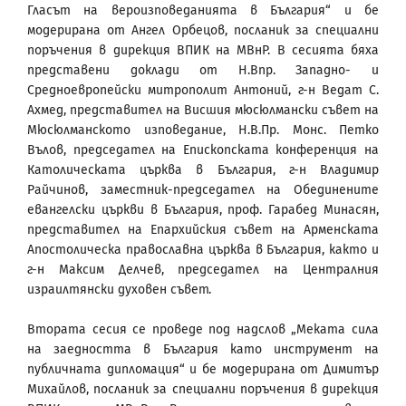
Гласът на вероизповеданията в България“ и бе
модерирана от Ангел Орбецов, посланик за специални
поръчения в дирекция ВПИК на МВнР. В сесията бяха
представени доклади от Н.Впр. Западно- и
Средноевропейски митрополит Антоний, г-н Ведат С.
Ахмед, представител на Висшия мюсюлмански съвет на
Мюсюлманското изповедание, Н.В.Пр. Монс. Петко
Вълов, председател на Епископската конференция на
Католическата църква в България, г-н Владимир
Райчинов, заместник-председател на Обединените
евангелски църкви в България, проф. Гарабед Минасян,
представител на Епархийския съвет на Арменската
Апостолическа православна църква в България, както и
г-н Максим Делчев, председател на Централния
израилтянски духовен съвет.
Втората сесия се проведе под надслов „Меката сила
на заедността в България като инструмент на
публичната дипломация“ и бе модерирана от Димитър
Михайлов, посланик за специални поръчения в дирекция