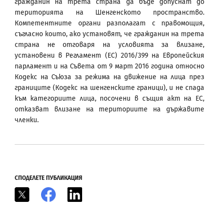
гражданин на трета страна да бъде допуснат до
територията на Шенгенското пространство.
Компетентните органи разполагат с правомощия,
съгласно които, ако установят, че гражданин на трета
страна не отговаря на условията за влизане,
установени в Регламент (ЕС) 2016/399 на Европейския
парламент и на Съвета от 9 март 2016 година относно
Кодекс на Съюза за режима на движение на лица през
границите (Кодекс на шенгенските граници), и не спада
към категориите лица, посочени в същия акт на ЕС,
отказват влизане на териториите на държавите
членки.
СПОДЕЛЕТЕ ПУБЛИКАЦИЯ
X
Facebook
LinkedIn