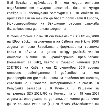
Във връзка с публикации в някои медии, относно
издаваните от България шенгенски визи на чужди
граждани и евентуални затруднения или откази на
притежатели на такива да бъдат допуснати в Европа,
Министерството на външните работи използва
възможността да поясни следното:
В съответствие с чл. 28 от Регламент (ЕО) № 767/2008
на Европейския парламент и на Съвета от 9 юли 2008
година относно Визовата информационна система
(ВИС) и обмена на данни между държави-членки
относно визите за краткосрочно пребиваване
(Регламент за ВИС), както и съгласно Решение (ЕС)
2017/1908 на Съвета от 12 октомври 2017 година
относно привеждането в действие на някои
разпоредби от достиженията на правото от Шенген,
свързани с Визовата информационна система, в
Република България и в Румъния, и Решение за
изпълнение (ЕС) 2021/995 на Комисията от 18 юни 2021
година за определяне на датата, от която да започне
да се прилага Решение (ЕС) 2017/1908, свързването на