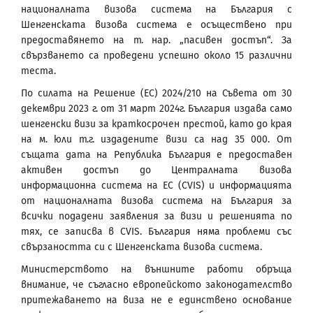
националната визова система на България с
Шенгенската визова система е осъществено при
предоставянето на т. нар. „пасивен достъп“. За
свързването са проведени успешно около 15 различни
теста.
По силата на Решение (EС) 2024/210 на Съвета от 30
декември 2023 г. от 31 март 2024г. България издава само
шенгенски визи за краткосрочен престой, като до края
на м. юли т.г. издадените визи са над 35 000. От
същата дата на Република България е предоставен
активен достъп до Централната визова
информационна система на ЕС (CVIS) и информацията
от националната визова система на България за
всички подадени заявления за визи и решенията по
тях, се записва в CVIS. България няма проблеми със
свързаността си с Шенгенската визова система.
Министерството на външните работи обръща
внимание, че съгласно европейското законодателство
притежаването на виза не е единствено основание