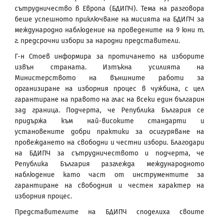
сътрудничество в Европа (БДИПЧ). Тема на разговора
беше успешното приключване на мисията на БДИПЧ за
международно наблюдение на проведените на 9 юни т.
г. предсрочни избори за народни представители.
Г-н Стоев информира за протичането на изборите
извън страната. Изтъкна усилията на
Министерството на външните работи за
организиране на изборния процес в чужбина, с цел
гарантиране на правото на глас на всеки един българин
зад граница. Подчерта, че Република България се
придържа към най-високите стандарти и
установените добри практики за осигуряване на
провеждането на свободни и честни избори. Благодари
на БДИПЧ за сътрудничеството и подчерта, че
Република България разглежда международното
наблюдение като част от инструментите за
гарантиране на свободния и честен характер на
изборния процес.
Представителите на БДИПЧ споделиха своите