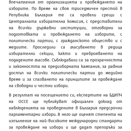
впечатления от организацията и провеждането на
изборите. По време на своя триседмичен престой в
Република България те са провели срещи с
Централната избирателна комисия, с представители
на всички държавни институции, отговорни за
подготовката и провеждането на изборите, с
политически партии, с гражданското общество и с
медиите. Проследили са гласуването в редица
избирателни секции, както и преброяването на
подадените гласове. Съблюдавали са за прозрачността
и законността на предизборната кампания, за равния
достъп на всички политически партии до медийно
време и за спазването на принципите за провеждане
на свободни и честни избори.
В резултат на посещението си, експертите на БДИПЧ
на ОССЕ ще публикуват официален доклад от
наблюденията на проведените в България предсрочни
парламентарни избори. В него ще оценят степента на
изпълнение на най-високите международни стандарти
за провеждане на избори и ще дадат препоръки за