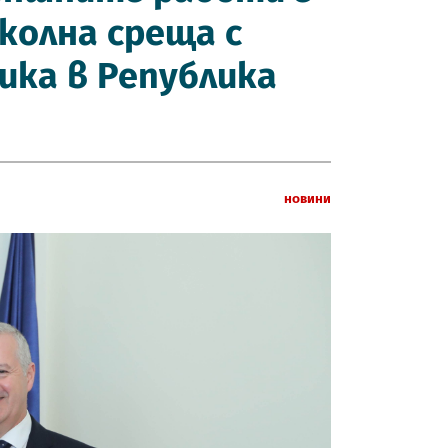
колна среща с
ика в Република
Новини