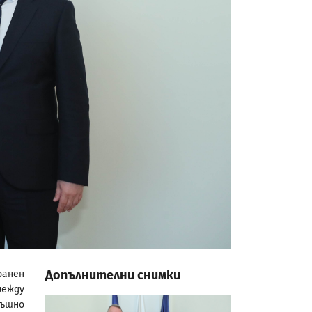
Допълнителни снимки
ранен
между
ъшно