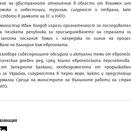
ване на двустранните отношения в области от взаимен ин
омика и инвестиции, туризъм, сигурност и отбрана, ка
ството в рамките на ЕС и НАТО.
министър Иван Кондов изрази признателност за последовате
на Чешката република за присъединяването на страната н
запозна посланик Томан с напредъка по линия на проце
ване на България към еврозоната.
разговора събеседниците обсъдиха и актуални теми от европейс
тическия дневен ред, сред които европейската перспектива
от Западните Балкани, необходимостта от продължаван
 за Украйна, сигурността в Черно море, както и предстоящ
ормална Среща на министрите на външните работи на стра
АТО.
УБЛИКАЦИЯ
acebook
LinkedIn