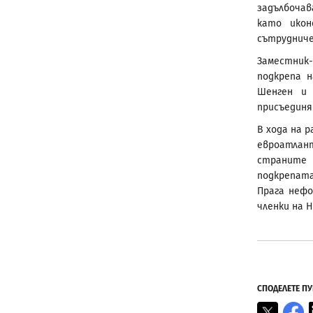
задълбоча
като икон
сътрудниче
Заместник-
подкрепа 
Шенген и 
присъединя
В хода на 
евроатлан
страните 
подкрепата
Прага неф
членки на Н
СПОДЕЛЕТЕ П
X
F