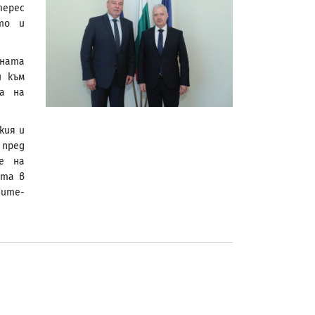
терес
кто и
лната
и към
са на
кия и
 пред
е на
ата в
ните-