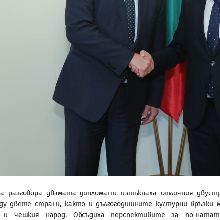
на разговора двамата дипломати изтъкнаха отличния двуст
ду двете страни, както и дългогодишните културни връзки 
я и чешкия народ. Обсъдиха перспективите за по-натат