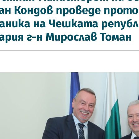
ан Кондов проведе прото
аника на Чешката републ
ария г-н Мирослав Томан