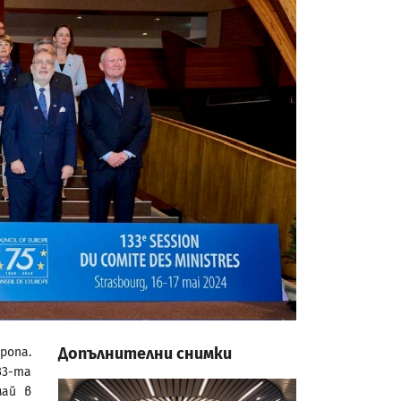
Допълнителни снимки
ропа.
33-та
май в