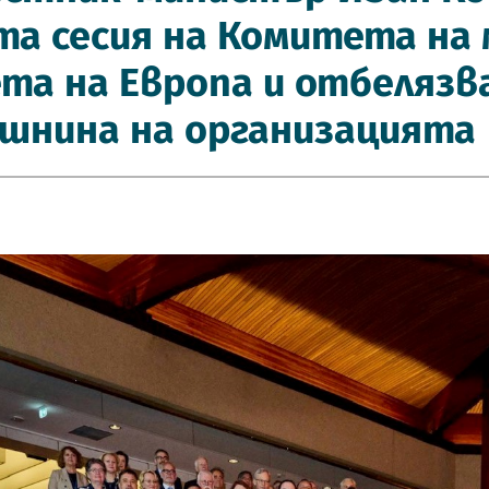
та сесия на Комитета на
та на Европа и отбелязв
шнина на организацията