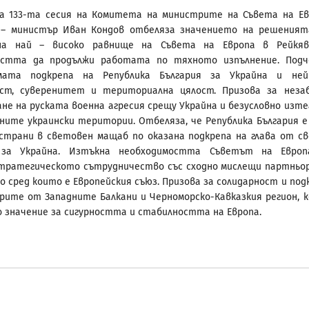
а 133-та сесия на Комитета на министрите на Съвета на Ев
 – министър Иван Кондов отбеляза значението на решения
а най – високо равнище на Съвета на Европа в Рейкяв
остта да продължи работата по тяхното изпълнение. Под
мата подкрепа на Република България за Украйна и ней
ост, суверенитет и териториална цялост. Призова за неза
не на руската военна агресия срещу Украйна и безусловно изте
ните украински територии. Отбеляза, че Република България е
трани в световен мащаб по оказана подкрепа на глава от с
 за Украйна. Изтъкна необходимостта Съветът на Европ
тратегическото сътрудничество със сходно мислещи партньор
о сред които е Европейския съюз. Призова за солидарност и под
рите от Западните Балкани и Черноморско-Кавказкия регион, 
 значение за сигурността и стабилността на Европа.