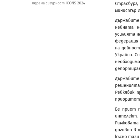
ядрена сигурност ICONS 2024
Страсбург
министър И
Държавите 
нейната н
усилията н
федерация 
на дейност
Украйна. С
необходим
депортиран
Държавите 
решенията
Рейкявик п
приоритет
Бе приет п
интелект,
Рамковата
договор в 
късно тази 