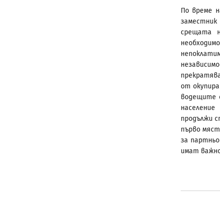
По време н
заместник
срещата н
необходим
непоклати
независим
прекратява
от окупира
водещите с
население
продължи с
първо мяст
за партньо
имат важно