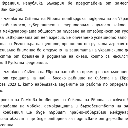
, Франция. Република България бе представена от замес
ван Кондов.
- членки на Съвета на Европа потвърдиха подкрепата за Укра
езависимост, суверенитет и териториална цялост, както
а международната общност за търсене на отговорност от Ру
за извършената от нея агресия. Бе отчетено успешното запо
та на Регистъра на щетите, причинени от руската агресия 
пециално внимание бе отделено на защитата на украинските д
остта от връщане в родината на онези, които са насилс
и в Руската федерация.
– членки на Съвета на Европа направиха преглед на изпълнение
 от срещата на най – високо равнище на Съвета на Евр
рез 2023 г., като набелязаха задачите за работа по определ
и.
роект на Рамкова конвенция на Съвета на Европа за изкуст
 правата на човека, демокрацията и върховенството на за
 конвенция ще бъде първият правно-обвързващ междунар
тази област и ще бъде отворена за подписване от държавите
година.