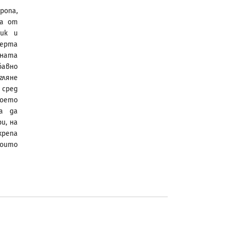
ропа,
та от
ик и
черта
ната
бавно
гляне
 сред
воето
а да
и, на
крепа
които