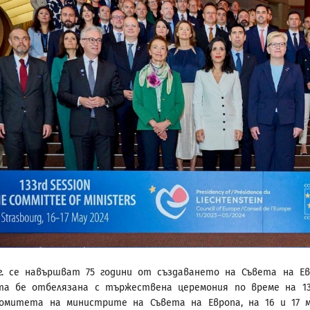
г. се навършват 75 години от създаването на Съвета на Ев
та бе отбелязана с тържествена церемония по време на 1
Комитета на министрите на Съвета на Европа, на 16 и 17 