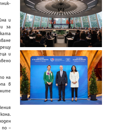
тник-
йна и
 и за
ската
чване
срещу
еца и
твено
то на
опа в
ените
вения
кона.
оден
 по –