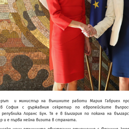
ерът и министър на външните работи Мария Габриел про
 в София с държавния секретар по европейските въпрос
република Лоранс Бун. Тя е в България по покана на българ
р и е първа нейна визита в страната.