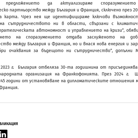
е предложението да актуализираме споразумениет
ско партньорство между България и Франция, сключено през 200
а карта. Чрез нея ще идентифицираме ключови възможнос
 на сътрудничеството ни в области, свързани с климати
тратегическата автономност и управлението на кризи“, обяв
ването на споразумението отдава заслуженото на доб
ство между България и Франция, но и внася нова енергия и зар
бри очаквания за бъдещото ни сътрудничество“, допълни 
2023 г. България отбеляза 30-та годишнина от присъединяв
народната организация на Франкофонията. През 2024 г. 
45 години от установяване на дипломатическите отношения 
 Франция.
УБЛИКАЦИЯ
acebook
LinkedIn