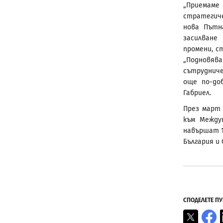
„Приемам
стратегиче
нова Пътн
засилване
промени, с
„Подновя
сътрудниче
още по-до
Габриел.
През март 
към Между
навършат 1
България и
СПОДЕЛЕТЕ П
X
F