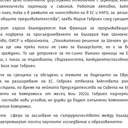
високо цени отличните двустранни отношения с Франция, коя
атегически партньор и съюзник. Работим активно, как
 план, така и в рамките на членството ни в ЕС и НАТО, за реше
 общите предизвикателства“, заяви Мария Габриел след срещат
ерът изрази благодарност към Франция за продължаваща
на подкрепа за присъединяването на България към Шенген
во, ОИСР и еврозоната. „Положително решение за Шенген до
та ще има преки ползи не само за българските, но и за в
 граждани. То ще допринесе за по-силни външни граници на Е
па, с ползи за търговията, свързаността, конкурентоспособн
 каза още Габриел.
, че на срещата са обсъдени и темите за бъдещето на Евр
а на разширяване на ЕС. Габриел отбеляза ключовата ро
страна, по време на нейното Председателство на Съвета на Е
нето на компромиса от месец юли 2022г. Габриел подчерт
е поставя нови условия, но държи да бъдат изпълнени компоне
атия компромис.
ите сфери за засилване на сътрудничеството между Бълга
цепремиерът посочи научните изследвания и образованието.