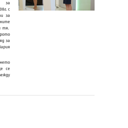
о за
8г. с
ти за
чните
и тя.
рото
яд за
Мария
ането
Ще се
между