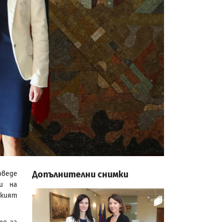
Допълнителни снимки
веде
и на
ският