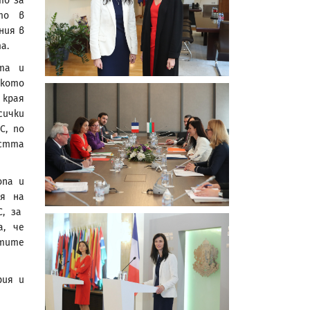
то за
то в
ния в
а.
та и
ското
 края
сички
С, по
остта
опа и
ля на
С, за
а, че
нтите
рия и