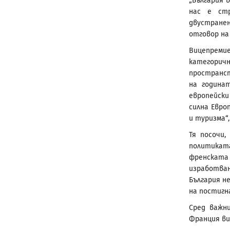
„България 
нас е стр
двустранен
отговор на
Вицепреми
категорич
пространст
на година
европейски
силна Евро
и туризма“,
Тя посочи
политикат
френската 
изработва
България н
на постигн
Сред важн
Франция ви