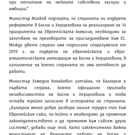
при отчитане на нейните собствени заслуги и
амбиции.”
Министър Милков подчерта, че страната ни подкрепя
реформите в Босна и Херцеговина за реализиране на 14
приоритета на Европейската комисия, необходими за
започване на преговорите за присъединяване към ЕС.
Между двете страни има подписано споразумение от
2019 г. за подкрепа на европейската и евро-
атлантическата интеграция на Босна и Херцеговина, в
изпълнение на което страната ни има готовност да
работи.
Министър Елмедин Конакович изтъкна, че България е
първата страна, която официално признава
независимостта на Босна и Херцеговина и това
остава трайно записано в историята на страната.
„България много добре разбира нашия труден път към
Европейския съюз, по който е необходимо да променим
законодателството и да преминем към съвсем друга
система“, добави още той. Като изключително важна
министърът на външните работи на Босна и