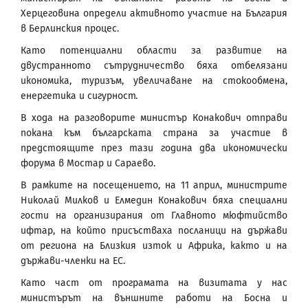
Херцеговина определи активното участие на България
в Берлинския процес.
Като потенциални области за развитие на
двустранното сътрудничество бяха отбелязани
икономика, туризъм, увеличаване на стокообмена,
енергетика и сигурност.
В хода на разговорите министър Конакович отправи
покана към българската страна за участие в
предстоящите през тази година два икономически
форума в Мостар и Сараево.
В рамките на посещението, на 11 април, министрите
Николай Милков и Елмедин Конакович бяха специални
гости на организирания от Главното мюфтийство
ифтар, на който присъстваха посланици на държави
от региона на Близкия изток и Африка, както и на
държави-членки на ЕС.
Като част от програмата на визитата у нас
министърът на външните работи на Босна и