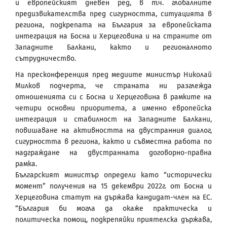
и европейският дневен ред, в т.ч. глобалните
предизвикателства пред сигурността, ситуацията в
региона, подкрепата на България за европейската
интеграция на Босна и Херцеговина и на страните от
Западните Балкани, както и регионалното
сътрудничество.
На пресконференция пред медиите министър Николай
Милков подчерта, че страната ни разглежда
отношенията си с Босна и Херцеговина в рамките на
четири основни приоритета, а именно европейска
интеграция и стабилност на Западните Балкани,
повишаване на активността на двустранния диалог,
сигурността в региона, както и съвместна работа по
надграждане на двустранната договорно-правна
рамка.
Българският министър определи като “исторически
момент” получения на 15 декември 2022г. от Босна и
Херцеговина статут на държава кандидат-член на ЕС.
“България би могла да окаже практическа и
политическа помощ, подкрепяйки приятелска държава,