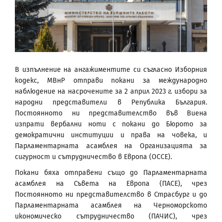
В изпълнение на ангажиментите си съгласно Изборния
кодекс, МВнР отправи покани за международно
наблюдение на насрочените за 2 април 2023 г. избори за
народни представители в Република България.
Постоянното ни представителство във Виена
изпрати вербални ноти с покани до Бюрото за
демократични институции и права на човека, и
Парламентарната асамблея на Организацията за
сигурност и сътрудничество в Европа (ОССЕ).
Покани бяха отправени също до Парламентарната
асамблея на Съвета на Европа (ПАСЕ), чрез
Постоянното ни представителство в Страсбург и до
Парламентарната асамблея на Черноморското
икономическо сътрудничество (ПАЧИС), чрез