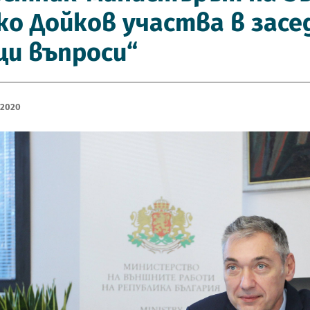
о Дойков участва в засе
и въпроси“
 2020