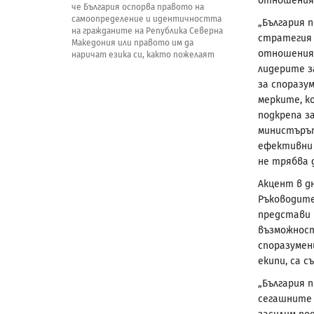
отношения
че България оспорва правото на
самоопределение и идентичността
„България 
на гражданите на Република Северна
стратегия 
Македония или правото им да
отношения 
наричат езика си, както пожелаят
лидерите з
за споразу
мерките, к
подкрепа з
министърът
ефективни 
не трябва 
Акцент в д
Ръководите
представи 
възможност
споразумен
екипи, са с
„България п
сегашните 