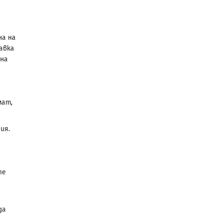
на на
авка
 на
мат,
ия.
те
да