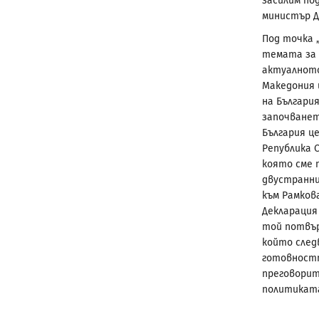
засилим по
министър Д
Под точка 
темата за 
актуалното
Македония 
на Българи
започванет
България ц
Република 
която сме п
двустранни
към Рамкова
Декларация 
той потвър
който след
готовностт
преговорит
политиката