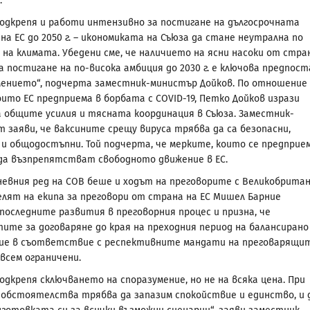
.
подкрепя и работи интензивно за постигане на дългосрочната
на ЕС до 2050 г. – икономиката на Съюза да стане неутрална по
на климата. Убедени сме, че наличието на ясни насоки от стра
а постигане на по-висока амбиция до 2030 г. е ключова предпост
мението“, подчерта заместник-министър Дойков. По отношение
оито ЕС предприема в борбата с COVID-19, Петко Дойков изрази
а общите усилия и тясната координация в Съюза. Заместник-
 заяви, че ваксините срещу вируса трябва да са безопасни,
и общодостъпни. Той подчерта, че мерките, които се предприе
да възпрепятстват свободното движение в ЕС.
невния ред на СОВ беше и ходът на преговорите с Великобритан
лят на екипа за преговори от страна на ЕС Мишел Барние
последните развития в преговорния процес и призна, че
ите за договаряне до края на преходния период на балансирано
ие в съответствие с респективните мандати на преговарящи
ъвсем ограничени.
одкрепя сключването на споразумение, но не на всяка цена. При
обстоятелства трябва да запазим спокойствие и единство, и 