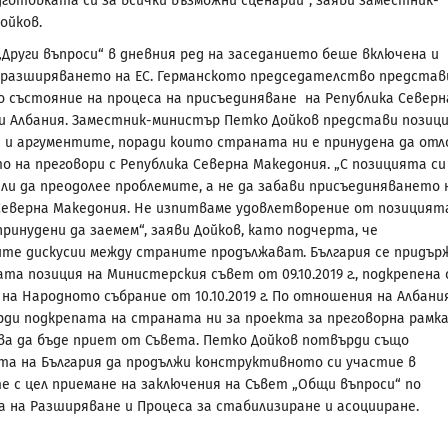
дготовката си за всички възможни сценарии“, заяви заместник-
ойков.
„Други въпроси“ в дневния ред на заседанието беше включена и
разширяването на ЕС. Германското председателство представ
 състояние на процеса на присъединяване на Република Северн
и Албания. Заместник-министър Петко Дойков представи позиц
я и аргументите, поради които страната ни е принудена да от
о на преговори с Република Северна Македония. „С позицията си
ели да преодолее проблемите, а не да забави присъединяването 
Северна Македония. Не изпитваме удовлетворение от позицият
ринудени да заемем“, заяви Дойков, като подчерта, че
те дискусии между страните продължават. България се придър
та позиция на Министерския съвет от 09.10.2019 г., подкрепена 
на Народното събрание от 10.10.2019 г. По отношения на Албани
ди подкрепата на страната ни за проекта за преговорна рамка
ва да бъде приет от Съвета. Петко Дойков потвърди също
а на България да продължи конструктивното си участие в
е с цел приемане на заключения на Съвет „Общи въпроси“ по
 на Разширяване и Процеса за стабилизиране и асоцииране.