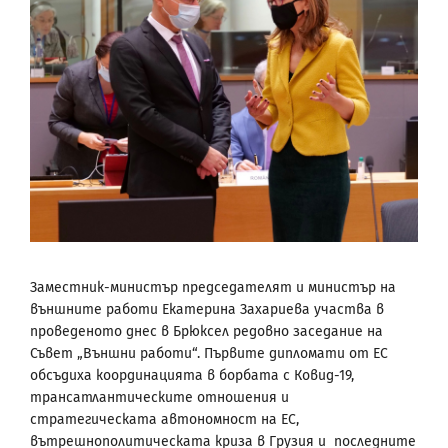
Заместник-министър председателят и министър на
външните работи Екатерина Захариева участва в
проведеното днес в Брюксел редовно заседание на
Съвет „Външни работи“. Първите дипломати от ЕС
обсъдиха координацията в борбата с Ковид-19,
трансатлантическите отношения и
стратегическата автономност на ЕС,
вътрешнополитическата криза в Грузия и последните