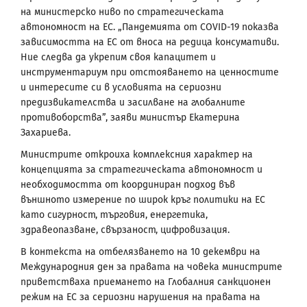
на министерско ниво по стратегическата
автономност на ЕС. „Пандемията от COVID-19 показва
зависимостта на ЕС от вноса на редица консумативи.
Ние следва да укрепим своя капацитет и
инструментариум при отстояването на ценностите
и интересите си в условията на сериозни
предизвикателства и засилване на глобалните
противоборства”, заяви министър Екатерина
Захариева.
Министрите откроиха комплексния характер на
концепцията за стратегическата автономност и
необходимостта от координиран подход във
външното измерение по широк кръг политики на ЕС
като сигурност, търговия, енергетика,
здравеопазване, свързаност, цифровизация.
В контекста на отбелязването на 10 декември на
Международния ден за правата на човека министрите
приветстваха приемането на Глобалния санкционен
режим на ЕС за сериозни нарушения на правата на