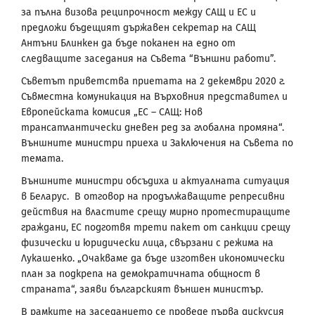
за пълна визова реципрочност между САЩ и ЕС и
предложи бъдещият държавен секретар на САЩ
Антъни Блинкен да бъде поканен на едно от
следващите заседания на Съвета “Външни работи”.
Съветът приветства приетата на 2 декември 2020 г.
Съвместна комуникация на Върховния представител и
Европейската комисия „ЕС – САЩ: Нов
трансатлантически дневен ред за глобална промяна“.
Външните министри приеха и Заключения на Съвета по
темата.
Външните министри обсъдиха и актуалната ситуация
в Беларус. В отговор на продължаващите репресивни
действия на властите срещу мирно протестиращите
граждани, ЕС подготвя трети пакет от санкции срещу
физически и юридически лица, свързани с режима на
Лукашенко. „Очакваме да бъде изготвен икономически
план за подкрепа на демократичната общност в
страната“, заяви българският външен министър.
В рамките на заседанието се проведе първа дискусия