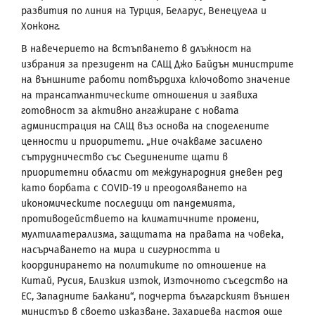
развития по линия на Турция, Беларус, Венецуела и
Хонконг.
В навечерието на встъпването в длъжност на
избрания за президент на САЩ Джо Байдън министрите
на външните работи потвърдиха ключовото значение
на трансатлантическите отношения и заявиха
готовност за активно ангажиране с новата
администрация на САЩ въз основа на споделените
ценности и приоритети. „Ние очакваме засилено
сътрудничество със Съединените щати в
приоритетни области от международния дневен ред
като борбата с COVID-19 и преодоляването на
икономическите последици от пандемията,
противодействието на климатичните промени,
мултилатерализма, защитата на правата на човека,
насърчаването на мира и сигурността и
координирането на политиките по отношение на
Китай, Русия, Близкия изток, Източното съседство на
ЕС, Западните Балкани“, подчерта българският външен
министър в своето изказване. Захариева настоя още