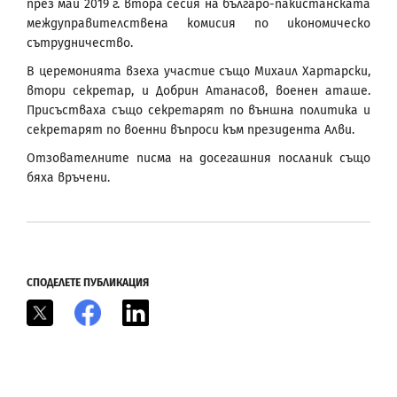
през май 2019 г. втора сесия на българо-пакистанската
междуправителствена комисия по икономическо
сътрудничество.
В церемонията взеха участие също Михаил Хартарски,
втори секретар, и Добрин Атанасов, военен аташе.
Присъстваха също секретарят по външна политика и
секретарят по военни въпроси към президента Алви.
Отзователните писма на досегашния посланик също
бяха връчени.
СПОДЕЛЕТЕ ПУБЛИКАЦИЯ
X
Facebook
LinkedIn