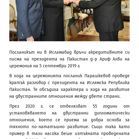
Посланикът ни в Исламабад връчи акредитивните си
писма на президента на Пакистан д-р Ариф Алви на
церемония на 5 септември 2019 г.
В хода на церемонията посланик Парашкевов проведе
кратък разговор с президента на Ислямска Република
Пакистан. Те обсъдиха характера и хода на развитие
на двустранните отношения между двете страни.
През 2020 г. се отбелязват 55 години от
установяването на двустранни дипломатически
отношения, което се приема за добра основа за
тяхното по-нататъшно развитие. Също така като
пример в тази насока беше изтъкната проведената