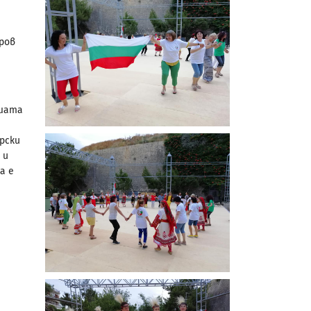
ров
ашата
рски
 и
а е