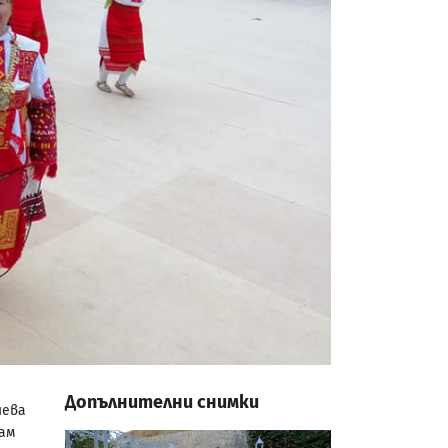
Допълнителни снимки
иева
ам