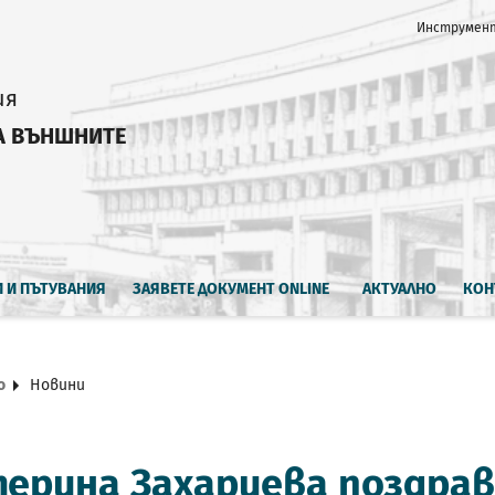
Инструмент
ия
А ВЪНШНИТЕ
И И ПЪТУВАНИЯ
ЗАЯВЕТЕ ДОКУМЕНТ ONLINE
АКТУАЛНО
КОН
о
Новини
ерина Захариева поздрав