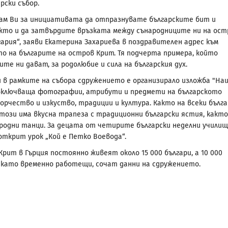
рски събор.
ам Ви за инициативата да отпразнувате българските бит и
акто и да затвърдите връзката между сънародниците ни на ост
гария“, заяви Екатерина Захариева в поздравителен адрес към
о на българите на остров Крит. Тя подчерта примера, който
те ни дават, за родолюбие и сила на българския дух.
ни в рамките на събора сдружението е организирало изложба "Н
 включваща фотографии, атрибути и предмети на българското
орчество и изкуство, традиции и култура. Както на всеки бълга
а този има вкусна трапеза с традиционни български ястия, както
ародни танци. За децата от четирите български неделни училищ
открит урок „Кой е Петко Воевода“.
рит в Гърция постоянно живеят около 15 000 българи, а 10 000
като временно работещи, сочат данни на сдружението.