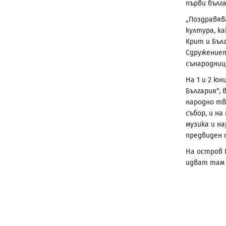
първи бълга
„Поздравяв
култура, к
Крит и Бъл
Сдружениет
сънародници
На 1 и 2 ю
България",
народно тв
събор, и н
музика и н
предвиден 
На остров К
идват там 