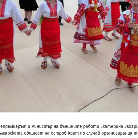
цепремиерът и министър на външните работи Екатерина Захар
ългарската общност на остров Крит по случай организирания т