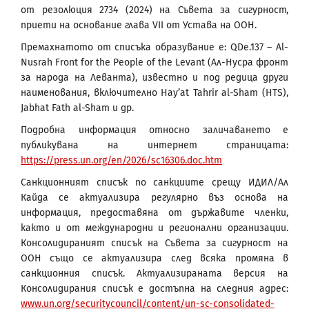
от резолюция 2734 (2024) на Съвета за сигурност,
приети на основание глава VII от Устава на ООН.
Премахнатото от списъка образувание е: QDe.137 – Al-
Nusrah Front for the People of the Levant (Ал-Нусра фронт
за народа на Леванта), известно и под редица други
наименования, включително Hay’at Tahrir al-Sham (HTS),
Jabhat Fath al-Sham и др.
Подробна информация относно заличаването е
публикувана на интернет страницата:
https://press.un.org/en/2026/sc16306.doc.htm
Санкционният списък по санкциите срещу ИДИЛ/Ал
Кайда се актуализира регулярно въз основа на
информация, предоставяна от държавите членки,
както и от международни и регионални организации.
Консолидираният списък на Съвета за сигурност на
ООН също се актуализира след всяка промяна в
санкционния списък. Актуализираната версия на
Консолидирания списък е достъпна на следния адрес:
www.un.org/securitycouncil/content/un-sc-consolidated-