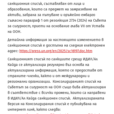
санкционния списък, съставляван от лица и
образования, които са предмет на замразяване на
активи, забрана за пътуване и оръжейно ембарго
съгласно параграф 1 от резолюция 2734 (2024) на Съвета
за сигурност, приети на основание глава VII от Устава
на ООН.
Детайлна информация за настоящото изменението в
санкционния списък е достъпна на следния електронен
адрес:
https://press.un.org/en/2025/sc16197.doc.htm
Санкционният списък по санкциите срещу ИДИЛ/Ал
Кайда се актуализира регулярно въз основа на
актуализирана информация, която се предоставя от
страните-членки, както и от международни и
регионални организации. Консолидираният списък на
Съветът за сигурност на ООН също бива актуализиран
в съответствие с всички промени, които са направени
в ИДИЛ/Ал Кайда санкционен списък. Актуализираната
версия на Консолидирания списък е публикувана на
интернет линк, както следва: