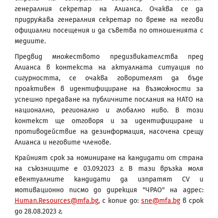
генералния секретар на Алианса. Очаква се да
придружава генералния секретар по време на негови
официални посещения и да съветва по отношенията с
медиите.
Предвид множеството предизвикателства пред
Алианса в контекста на актуалната ситуация по
сигурността, се очаква говорителят да бъде
проактивен в идентифициране на възможности за
успешно предаване на публичните послания на НАТО на
национално, регионално и глобално ниво. В този
контекст ще отговоря и за идентифициране и
противодействие на дезинформация, насочена срещу
Алианса и неговите членове.
Крайният срок за номиниране на кандидати от страна
на съюзниците е 03.09.2023 г. В тази връзка моля
евентуалните кандидати да изпратят CV и
мотивационно писмо до дирекция "ЧРАО" на адрес:
Human.Resources@mfa.bg
, с копие до:
sne@mfa.bg
в срок
до 28.08.2023 г.