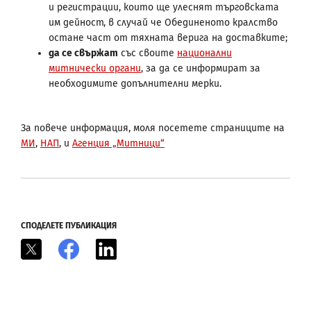
и регистрации, които ще улеснят търговската
им дейност, в случай че Обединеното кралство
остане част от тяхната верига на доставките;
да се свържат
със своите
национални
митнически органи
, за да се информират за
необходимите допълнителни мерки.
За повече информация, моля посетете страниците на
МИ
,
НАП
, и
Агенция „Митници“
СПОДЕЛЕТЕ ПУБЛИКАЦИЯ
X
Facebook
LinkedIn