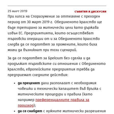
25 Март 2019
Събития и дискусии
При липса на Споразумение за оттегляне с преходен
период от 30 март 2019 г. Обединеното кралство ще
бъде третирано за митнически цели като държава
извън ЕС. Предприятията, които осъществяват
търговски операции от и за Обединеното кралство
следва да се подготвят за промените, които биха
могли да възникнат при този сценарий.
За да се подготвят за Брекзит без сделка и да
продължат търговските си отношения с Обединеното
кралство, европейските предприятия трябва да
предприемат следните действия:
да преценят
дали разполагат с необходимия
човешки и технически капацитет във връзка с
митническите процедури и правила (като
например
преференциалните правила за
произход
);
да се снабдят
с нужните митнически разрешения