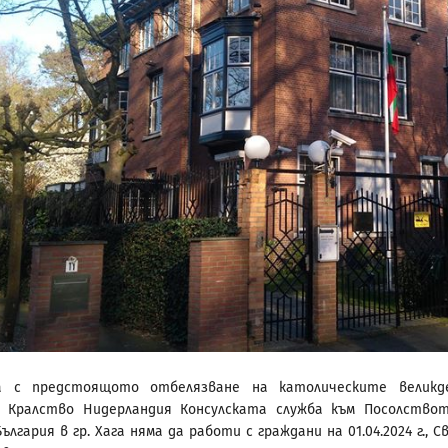
а с предстоящото отбелязване на католическите великд
в Кралство Нидерландия Консулската служба към Посолство
ългария в гр. Хага няма да работи с граждани на 01.04.2024 г., С