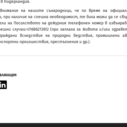
 в Нидерландия.
внимание на нашите сънародници, че по време на официа
и, при наличие на спешна необходимост, те биха могли да се св
ели на Посолството на дежурния телефонен номер в извънра
пешни случаи:+31686213612 (при заплаха за живота и/или здраве
 граждани вследствие на природни бедствия, промишлени ав
спортни произшествия, престъпления и др.).
УБЛИКАЦИЯ
acebook
LinkedIn