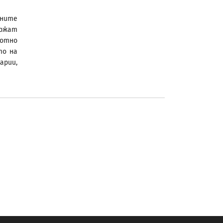
лните
ържат
ботно
то на
арии,