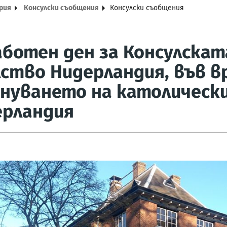
ария
Консулски съобщения
Консулски съобщения
ботен ден за Консулската 
ство Нидерландия, във вр
нуването на католически
ерландия