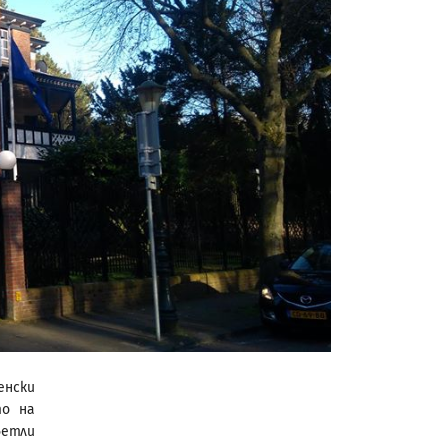
енски
то на
ветли