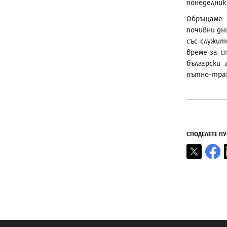
понеделник
Обръщаме 
почивни дн
със служит
време за с
български
пътно-тран
СПОДЕЛЕТЕ П
X
F