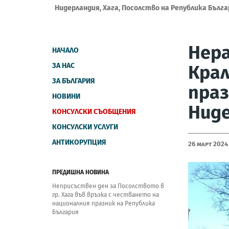
Нидерландия, Хага, Посолство на Република Бълг
Нера
НАЧАЛО
ЗА НАС
Крал
ЗА БЪЛГАРИЯ
праз
НОВИНИ
Нид
КОНСУЛСКИ СЪОБЩЕНИЯ
КОНСУЛСКИ УСЛУГИ
АНТИКОРУПЦИЯ
26 Март 2024
ПРЕДИШНА НОВИНА
Неприсъствен ден за Посолството в
гр. Хага във връзка с честването на
националния празник на Република
България