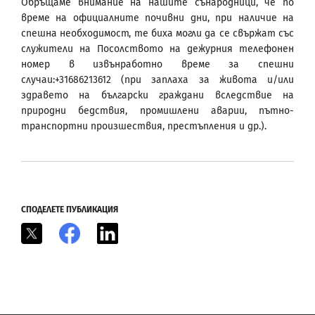
Обръщаме внимание на нашите сънародници, че по
време на официалните почивни дни, при наличие на
спешна необходимост, те биха могли да се свържат със
служители на Посолството на дежурния телефонен
номер в извънработно време за спешни
случаи:+31686213612 (при заплаха за живота и/или
здравето на български граждани вследствие на
природни бедствия, промишлени аварии, пътно-
транспортни произшествия, престъпления и др.).
СПОДЕЛЕТЕ ПУБЛИКАЦИЯ
X
Facebook
LinkedIn