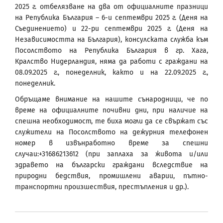
2025 г. отбелязване на два от официалните празници
на Република България – 6-и септември 2025 г. (Деня на
Съединението) и 22-ри септември 2025 г. (Деня на
Независимостта на България), консулската служба към
Посолството на Република България в гр. Хага,
Кралство Нидерландия, няма да работи с граждани на
08.09.2025 г., понеделник, както и на 22.09.2025 г.,
понеделник.
Обръщаме внимание на нашите сънародници, че по
време на официалните почивни дни, при наличие на
спешна необходимост, те биха могли да се свържат със
служители на Посолството на дежурния телефонен
номер в извънработно време за спешни
случаи:+31686213612 (при заплаха за живота и/или
здравето на български граждани вследствие на
природни бедствия, промишлени аварии, пътно-
транспортни произшествия, престъпления и др.).