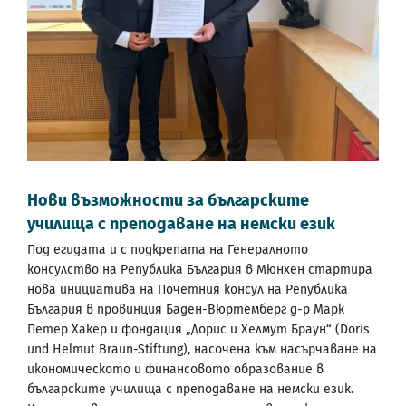
Нови възможности за българските
училища с преподаване на немски език
Под егидата и с подкрепата на Генералното
консулство на Република България в Мюнхен стартира
нова инициатива на Почетния консул на Република
България в провинция Баден-Вюртемберг д-р Марк
Петер Хакер и фондация „Дорис и Хелмут Браун“ (Doris
und Helmut Braun-Stiftung), насочена към насърчаване на
икономическото и финансовото образование в
българските училища с преподаване на немски език.