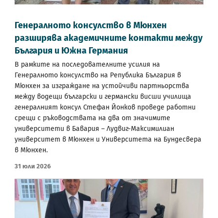
Генералното консулство в Мюнхен
разширява академичните контакти между
България и Южна Германия
В рамките на последователните усилия на
Генералното консулство на Република България в
Мюнхен за изграждане на устойчиви партньорства
между водещи български и германски висши училища
генералният консул Стефан Йонков проведе работни
срещи с ръководствата на два от значимите
университети в Бавария – Лудвиг-Максимилиан
университет в Мюнхен и Университета на Бундесвера
в Мюнхен.
31 Юли 2026