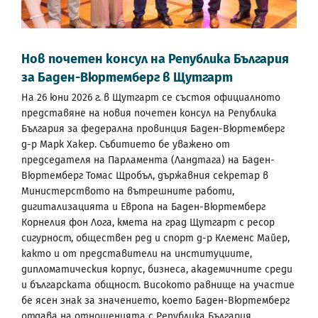
Нов почетен консул на Република България
за Баден-Вюртемберг в Щутгарт
На 26 юни 2026 г. в Щутгарт се състоя официалното
представяне на новия почетен консул на Република
България за федерална провинция Баден-Вюртемберг
д-р Марк Хакер. Събитието бе уважено от
председателя на Парламента (Ландтага) на Баден-
Вюртемберг Томас Щробъл, държавния секретар в
Министерството на вътрешните работи,
дигитализацията и Европа на Баден-Вюртемберг
Корнелия фон Лога, кмета на град Щутгарт с ресор
сигурност, обществен ред и спорт д-р Клеменс Майер,
както и от представители на институциите,
дипломатическия корпус, бизнеса, академичните среди
и българската общност. Високото равнище на участие
бе ясен знак за значението, което Баден-Вюртемберг
отдава на отношенията с Република България.