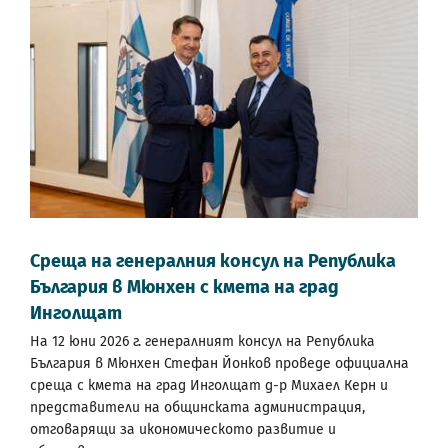
Среща на генералния консул на Република
България в Мюнхен с кмета на град
Инголщат
На 12 юни 2026 г. генералният консул на Република
България в Мюнхен Стефан Йонков проведе официална
среща с кмета на град Инголщат д-р Михаел Керн и
представители на общинската администрация,
отговарящи за икономическото развитие и