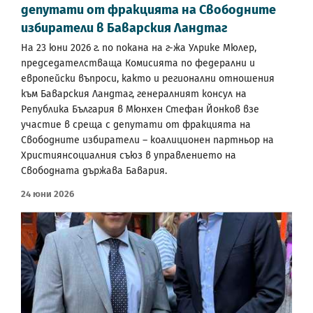
депутати от фракцията на Свободните
избиратели в Баварския Ландтаг
На 23 юни 2026 г. по покана на г-жа Улрике Мюлер,
председателстваща Комисията по федерални и
европейски въпроси, както и регионални отношения
към Баварския Ландтаг, генералният консул на
Република България в Мюнхен Стефан Йонков взе
участие в среща с депутати от фракцията на
Свободните избиратели – коалиционен партньор на
Християнсоциалния съюз в управлението на
Свободната държава Бавария.
24 Юни 2026