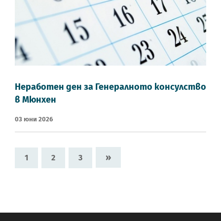
Неработен ден за Генералното консулство
в Мюнхен
03 Юни 2026
»
1
2
3