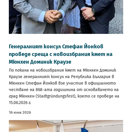
Генералният консул Стефан Йонков
проведе среща с новоизбрания кмет на
Мюнхен Доминик Краузе
По покана на новоизбрания кмет на Мюнхен Доминик
Краузе генералният консул на Република България в
Мюнхен Стефан Йонков взе участие в официалното
честване на 868-ата годишнина от основаването на
град Мюнхен (Stadtgründungsfest), което се проведе на
15.06.2026 г.
16 Юни 2026