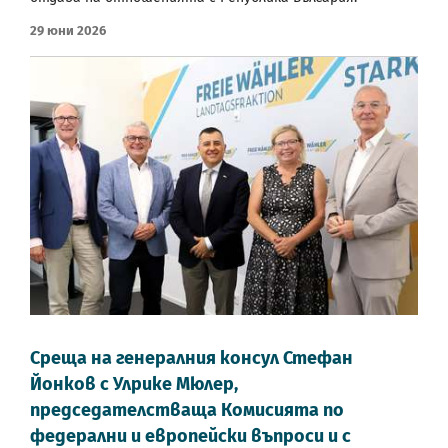
29 Юни 2026
Среща на генералния консул Стефан
Йонков с Улрике Мюлер,
председателстваща Комисията по
федерални и европейски въпроси и с