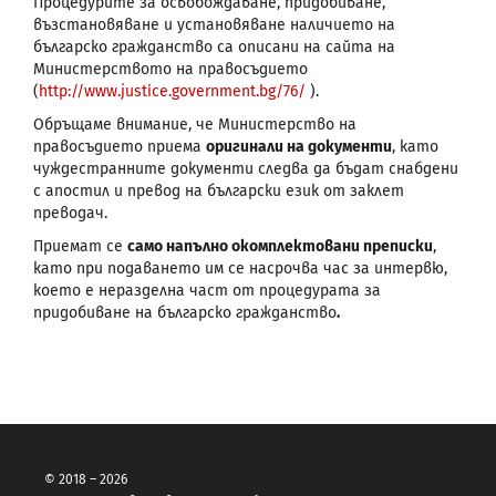
Процедурите за освобождаване, придобиване,
възстановяване и установяване наличието на
българско гражданство са описани на сайта на
Министерството на правосъдието
(
http://www.justice.government.bg/76/
).
Обръщаме внимание, че Министерство на
правосъдието приема
оригинали на документи
, като
чуждестранните документи следва да бъдат снабдени
с апостил и превод на български език от заклет
преводач.
Приемат се
само напълно окомплектовани преписки
,
като при подаването им се насрочва час за интервю,
което е неразделна част от процедурата за
придобиване на българско гражданство
.
© 2018 – 2026