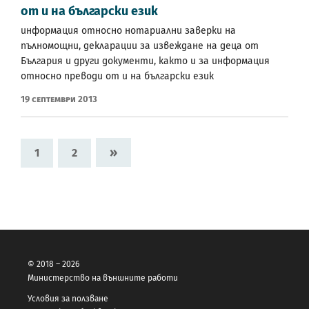
от и на български език
информация относно нотариални заверки на
пълномощни, декларации за извеждане на деца от
България и други документи, както и за информация
относно преводи от и на български език
19 Септември 2013
»
1
2
© 2018 – 2026
Министерство на външните работи
Условия за ползване