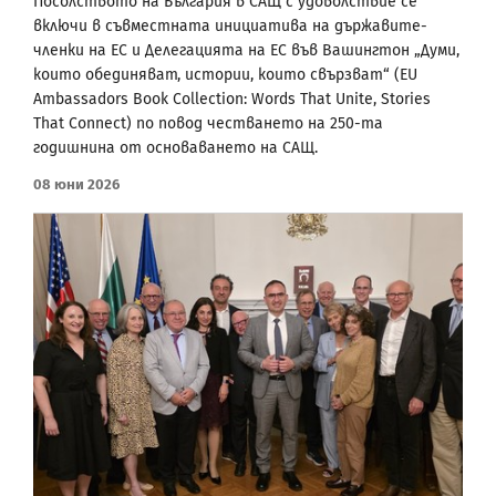
Посолството на България в САЩ с удоволствие се
включи в съвместната инициатива на държавите-
членки на ЕС и Делегацията на ЕС във Вашингтон „Думи,
които обединяват, истории, които свързват“ (EU
Ambassadors Book Collection: Words That Unite, Stories
That Connect) по повод честването на 250-та
годишнина от основаването на САЩ.
08 Юни 2026