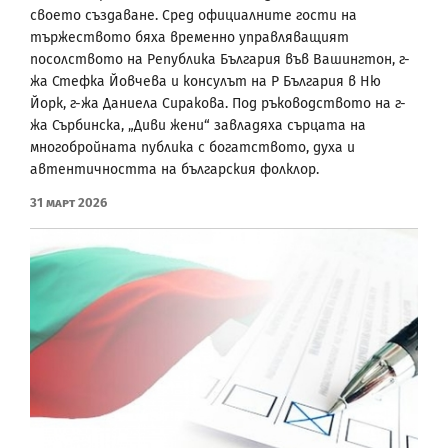
своето създаване. Сред официалните гости на
тържеството бяха временно управляващият
посолството на Република България във Вашингтон, г-
жа Стефка Йовчева и консулът на Р България в Ню
Йорк, г-жа Даниела Сиракова. Под ръководството на г-
жа Сърбинска, „Диви жени“ завладяха сърцата на
многобройната публика с богатството, духа и
автентичността на българския фолклор.
31 Март 2026