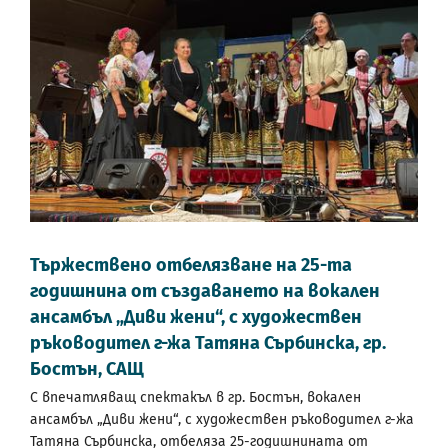
Тържествено отбелязване на 25-та
годишнина от създаването на вокален
ансамбъл „Диви жени“, с художествен
ръководител г-жа Татяна Сърбинска, гр.
Бостън, САЩ
С впечатляващ спектакъл в гр. Бостън, вокален
ансамбъл „Диви жени“, с художествен ръководител г-жа
Татяна Сърбинска, отбеляза 25-годишнината от