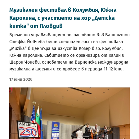
Музикален фестивал в Колумбия, Южна
Каролина, с участието на хор „Детска
китка“ от Пловдив
Временно управляващият посолството във Вашингтон
Стефка Йовчева беше специален гост на фестивала
„Muzika“ в Центъра за изкуства Когер в гр. Колумбия,
Южна Каролина. Събитието се организира от Калин и
Шарон Чоневи, основатели на Варненска международна
музикална академия и се проведе в периода 11-12 юни.
17 Юни 2026