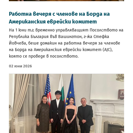
Работна вечеря с членове на Борда на
Американския еврейски комитет
На 1 юни т.г. временно управляващият Посолството на
Република България във Вашингтон, г-жа Стефка
Йовчева, беше домакин на работна вечеря за членове
на Борда на Американския еврейски комитет (AJC),
която се проведе в посолството.
02 Юни 2026