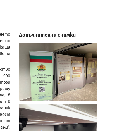
Допълнителни снимки
ането
тефан
жаща
овете
лство
 000
 този
срещу
та, в
бит в
ланик
лност
ци от
еми“,