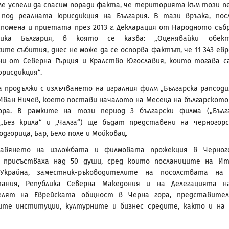
ме успели да спасим поради факта, че територията към този п
 под реалната юрисдикция на България. В тази връзка, пос
помена и приетата през 2013 г. Декларация от Народното съб
лика България, в която се казва: „Оценявайки обект
ите събития, днес не може да се оспорва фактът, че 11 343 евр
и от Северна Гърция и Кралство Югославия, които тогава с
юрисдикция“.
 продължи с излъчването на игралния филм „Българска рапсоди
Иван Ничев, което постави началото на Месеца на българското
ора. В рамките на този период 3 български филма („Бълг
 „Без крила“ и „Чалга“) ще бъдат представени на черногор
одгорица, Бар, Бело поле и Мойковац.
авянето на изложбата и филмовата прожекция в Черного
 присъстваха над 50 души, сред които посланиците на Ит
 Украйна, заместник-ръководителите на посолствата на
тания, Република Северна Македония и на Делегацията н
елят на Еврейската общност в Черна гора, представите
ките институции, културните и бизнес средите, както и на