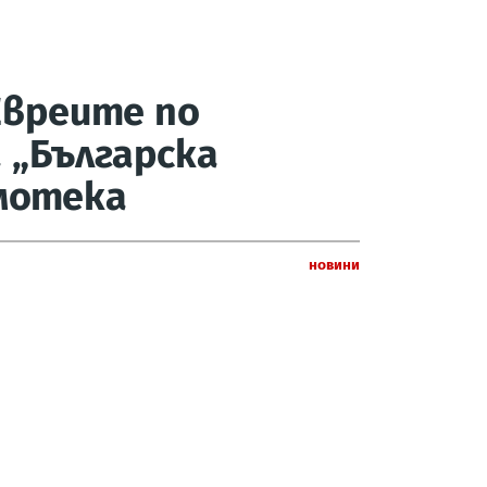
Евреите по
 „Българска
мотека
Новини