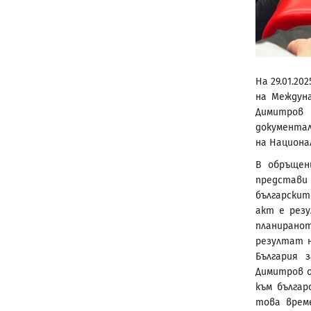
На 29.01.20
на Междун
Димитров 
документа
на Национа
В обръщен
представ
българскит
акт е рез
планирано
резултат н
България 
Димитров о
към българ
това време