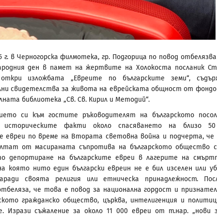
25 г. в Черногорска филмотека, гр. Подгорица по повод отбелязв
ародния ден в памет на жертвите на Холокоста посланик С
откри изложбата „Евреите по българските земи“, съдър
лни свидетелства за живота на еврейската общност от фонд
лната библиотека „Св. Св. Кирил и Методий“.
ието си към гостите ръководителят на българското посо
и историческите факти около спасяването на близо 50
е евреи по време на Втората световна война и подчерта, че
ултат от масираната съпротива на българското общество 
то депортиране на българските евреи в лагерите на смърт
а която нито един български евреин не е бил изселен или у
заради своята религия или етническа принадлежност. Пос
тбеляза, че това е повод за национална гордост и признате
ското гражданско общество, църква, интелигенция и полити
. Изрази съжаление за около 11 000 евреи от т.нар. „нови з