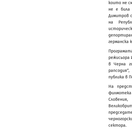
които не с
не е била
Димитров с
на Репуб
историческ
депортиран
германска 
Програмата
режисьора 
в Черна г
рапсодия“,
публика в П
На предст
филмотека
Словения,
Великобри
председат
черногорс
сектора.