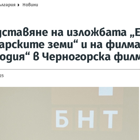
ългария
Новини
ставяне на изложбата „
арските земи“ и на филма
одия“ в Черногорска фил
25