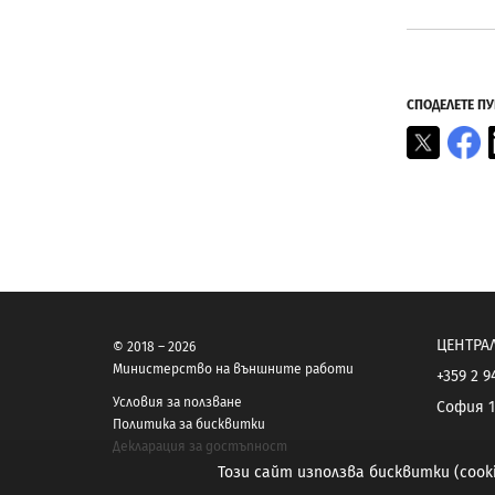
СПОДЕЛЕТЕ П
X
F
ЦЕНТРА
© 2018 – 2026
Министерство на външните работи
+359 2 9
Условия за ползване
София 1
Политика за бисквитки
Декларация за достъпност
Този сайт използва бисквитки (coo