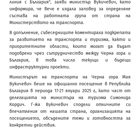
линия с България", заяви министър Вукичевич, като
информира, че вече е издала заповед за определяне
състава на работната група от страна на
Министерството на транспорта.
В допълнение, събеседниците коментираха подкрепата
за развитието на транспорта и туризма, както и
приоритетните области, които могат да бъдат
подобрени чрез сътрудничество между Черна гора и
България, в това число текущи и бъдещи
инфраструктурни проекти.
Министърът на транспорта на Черна гора Мая
Вукичевич беше на официално посещение в Република
България в периода 17-21 януари 2025 г., като част от
делегацията на министъра на туризма Симонида
Кордич. Г-жа Вукичевич сподели отличните си
впечатления от нашата страна, организацията на
посещението, обсъдените теми и готовността за
конкретни действия.