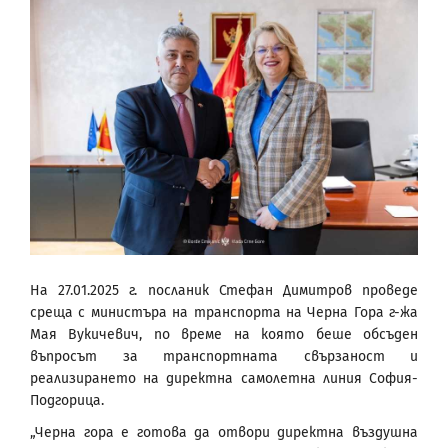
На 27.01.2025 г. посланик Стефан Димитров проведе
среща с министъра на транспорта на Черна Гора г-жа
Мая Вукичевич, по време на която беше обсъден
въпросът за транспортната свързаност и
реализирането на директна самолетна линия София-
Подгорица.
„Черна гора е готова да отвори директна въздушна