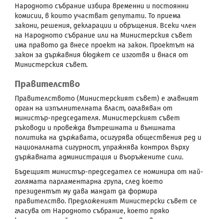
Народното събрание избира временни и постоянни
комисии, в които участват депутати. То приема
закони, решения, декларации и обръщения. Всеки член
на Народното събрание или на Министерския съвет
има правото да внесе проект на закон. Проектът на
закон за държавния бюджет се изготвя и внася от
Министерския съвет.
Правителство
Правителството (Министерският съвет) е главният
орган на изпълнителната власт, оглавяван от
министър-председателя. Министерският съвет
ръководи и провежда вътрешната и външната
политика на държавата, осигурява обществения ред и
националната сигурност, упражнява контрол върху
държавната администрация и въоръжените сили.
Бъдещият министър-председател се номинира от най-
голямата парламентарна група, след което
президентът му дава мандат да формира
правителство. Предложеният Министерски съвет се
гласува от Народното събрание, което пряко