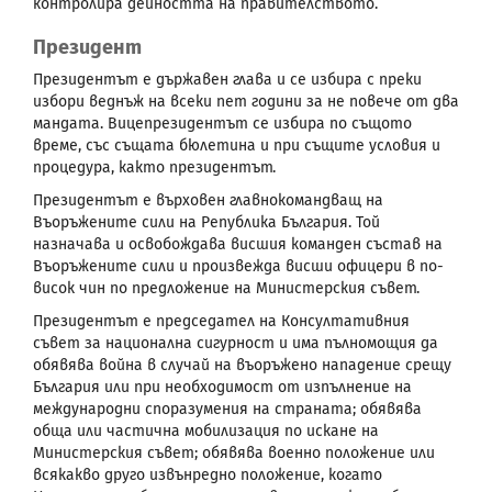
контролира дейността на правителството.
Президент
Президентът е държавен глава и се избира с преки
избори веднъж на всеки пет години за не повече от два
мандата. Вицепрезидентът се избира по същото
време, със същата бюлетина и при същите условия и
процедура, както президентът.
Президентът е върховен главнокомандващ на
Въоръжените сили на Република България. Той
назначава и освобождава висшия команден състав на
Въоръжените сили и произвежда висши офицери в по-
висок чин по предложение на Министерския съвет.
Президентът е председател на Консултативния
съвет за национална сигурност и има пълномощия да
обявява война в случай на въоръжено нападение срещу
България или при необходимост от изпълнение на
международни споразумения на страната; обявява
обща или частична мобилизация по искане на
Министерския съвет; обявява военно положение или
всякакво друго извънредно положение, когато