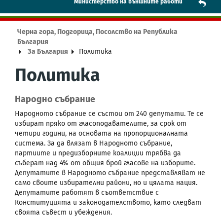
Mинистерство на външните работи
Черна гора, Подгорица, Посолство на Република
България
За България
Политика
Политика
Народно събрание
Народното събрание се състои от 240 депутати. Те се
избират пряко от гласоподавателите, за срок от
четири години, на основата на пропорционалната
система. За да влязат в Народното събрание,
партиите и предизборните коалиции трябва да
съберат над 4% от общия брой гласове на изборите.
Депутатите в Народното събрание представляват не
само своите избирателни райони, но и цялата нация.
Депутатите работят в съответствие с
Конституцията и законодателството, като следват
своята съвест и убеждения.