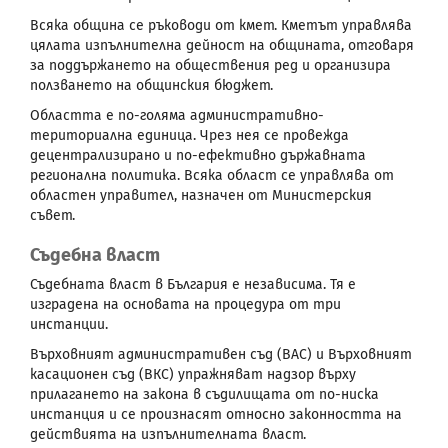
Всяка община се ръководи от кмет. Кметът управлява
цялата изпълнителна дейност на общината, отговаря
за поддържането на обществения ред и организира
ползването на общинския бюджет.
Областта е по-голяма административно-
териториална единица. Чрез нея се провежда
децентрализирано и по-ефективно държавната
регионална политика. Всяка област се управлява от
областен управител, назначен от Министерския
съвет.
Съдебна власт
Съдебната власт в България е независима. Тя е
изградена на основата на процедура от три
инстанции.
Върховният административен съд (ВАС) и Върховният
касационен съд (ВКС) упражняват надзор върху
прилагането на закона в съдилищата от по-ниска
инстанция и се произнасят относно законността на
действията на изпълнителната власт.