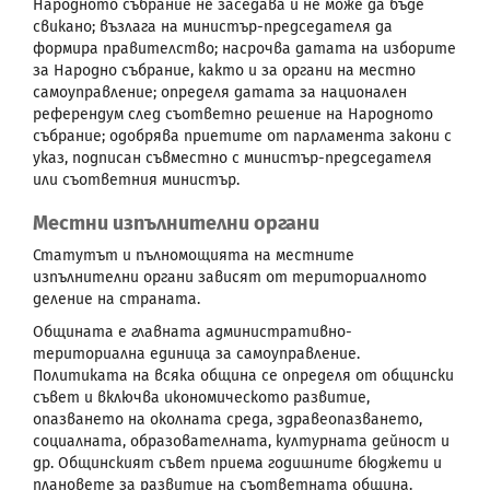
Народното събрание не заседава и не може да бъде
свикано; възлага на министър-председателя да
формира правителство; насрочва датата на изборите
за Народно събрание, както и за органи на местно
самоуправление; определя датата за национален
референдум след съответно решение на Народното
събрание; одобрява приетите от парламента закони с
указ, подписан съвместно с министър-председателя
или съответния министър.
Местни изпълнителни органи
Статутът и пълномощията на местните
изпълнителни органи зависят от териториалното
деление на страната.
Общината е главната административно-
териториална единица за самоуправление.
Политиката на всяка община се определя от общински
съвет и включва икономическото развитие,
опазването на околната среда, здравеопазването,
социалната, образователната, културната дейност и
др. Общинският съвет приема годишните бюджети и
плановете за развитие на съответната община.