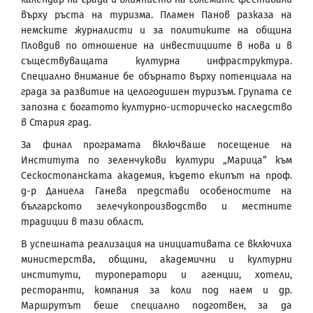
върху ръста на туризма. Пламен Панов разказа на
немските журналисти и за политиките на община
Пловдив по отношение на инвестициите в нова и в
съществуващата културна инфраструктура.
Специално внимание бе обърнато върху потенциала на
града за развитие на целогодишен туризъм. Групата се
запозна с богатото културно-историческо наследство
в Стария град.
За финал програмата включваше посещение на
Института по зеленчукови култури „Марица” към
Сескостопанската академия, където екипът на проф.
д-р Даниела Ганева представи особеностите на
българското зелечукопроизводство и местните
традиции в тази област.
В успешната реализация на инициативата се включиха
министерства, общини, академични и културни
институти, туроператори и агенции, хотели,
ресторанти, компания за коли под наем и др.
Маршрутът беше специално подготвен, за да