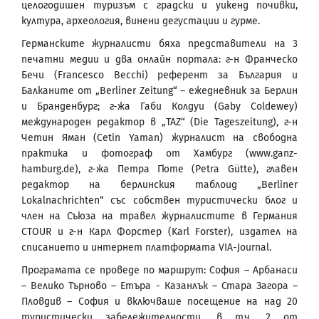
целогодишен туризъм с градски и уикенд почивки,
култура, археология, винени дегустации и гурме.
Германските журналисти бяха представители на 3
печатни медии и два онлайн портала: г-н Франческо
Бечи (Francesco Becchi) референт за България и
Балканите от „Berliner Zeitung“ – ежедневник за Берлин
и Бранденбург; г-жа Габи Колдуи (Gaby Coldewey)
международен редактор в „TAZ“ (Die Tageszeitung), г-н
Четин Яман (Cetin Yaman) журналист на свободна
практика и фотограф от Хамбург (www.ganz-
hamburg.de), г-жа Петра Гюте (Petra Gütte), главен
редактор на берлинския таблоид „Berliner
Lokalnachrichten“ със собствен туристически блог и
член на Съюза на травел журналистите в Германия
CTOUR и г-н Карл Форстер (Karl Forster), издател на
списанието и интернет платформата VIA-Journal.
Програмата се проведе по маршрут: София – Арбанаси
– Велико Търново – Етъра - Казанлък – Стара Загора –
Пловдив – София и включваше посещение на над 20
туристически забележителности, в т.ч. 2 от