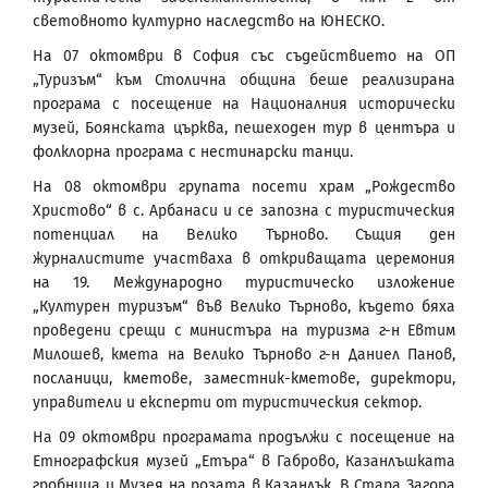
световното културно наследство на ЮНЕСКО.
На 07 октомври в София със съдействието на ОП
„Туризъм“ към Столична община беше реализирана
програма с посещение на Националния исторически
музей, Боянската църква, пешеходен тур в центъра и
фолклорна програма с нестинарски танци.
На 08 октомври групата посети храм „Рождество
Христово“ в с. Арбанаси и се запозна с туристическия
потенциал на Велико Търново. Същия ден
журналистите участваха в откриващата церемония
на 19. Международно туристическо изложение
„Културен туризъм“ във Велико Търново, където бяха
проведени срещи с министъра на туризма г-н Евтим
Милошев, кмета на Велико Търново г-н Даниел Панов,
посланици, кметове, заместник-кметове, директори,
управители и експерти от туристическия сектор.
На 09 октомври програмата продължи с посещение на
Етнографския музей „Етъра“ в Габрово, Казанлъшката
гробница и Музея на розата в Казанлък. В Стара Загора