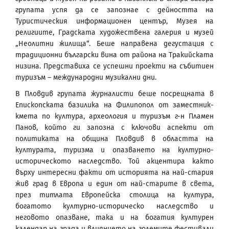
групата успя да се запознае с дейността на
Туристическия информационен център, Музея на
религиите, Градската художествена галерия и музей
„Неолитни жилища“. Беше направена дегустация с
традиционни български вина от района на Тракийската
низина. Представиха се успешни проекти на събитиен
туризъм – международни музикални дни.
В Пловдив групата журналисти беше посрещната в
Епископската базилика на Филипопол от заместник-
кмета по култура, археология и туризъм г-н Пламен
Панов, който ги запозна с ключови аспекти от
политиката на община Пловдив в областта на
културата, туризма и опазването на културно-
историческото наследство. Той акцентира както
върху интересни факти от историята на най-стария
жив град в Европа и един от най-старите в света,
през титлата Европейска столица на култура,
богатото културно-историческо наследство и
неговото опазване, така и на богатия културен
календар на града и влиянието на големите фестивали