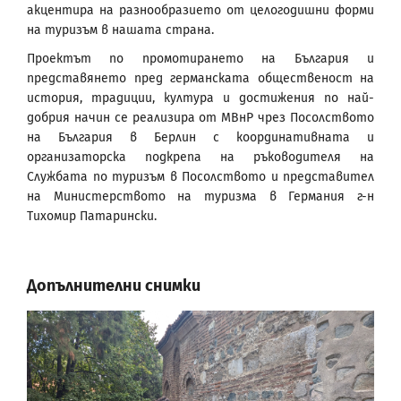
акцентира на разнообразието от целогодишни форми
на туризъм в нашата страна.
Проектът по промотирането на България и
представянето пред германската общественост на
история, традиции, култура и достижения по най-
добрия начин се реализира от МВнР чрез Посолството
на България в Берлин с координативната и
организаторска подкрепа на ръководителя на
Службата по туризъм в Посолството и представител
на Министерството на туризма в Германия г-н
Тихомир Патарински.
Допълнителни снимки