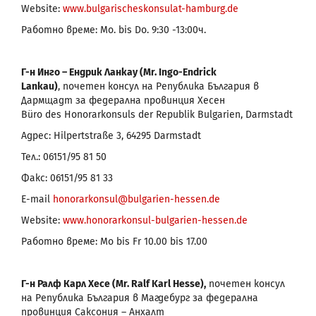
Website:
www.bulgarischeskonsulat-hamburg.de
Работно време: Mo. bis
Do
. 9:30 -13:00ч.
Г-н Инго – Ендрик Ланкау (Mr. Ingo-Endrick
Lankau)
,
почетен консул на Република България в
Дармщадт за федерална провинция Хесен
Büro des Honorarkonsuls der Republik Bulgarien, Darmstadt
Адрес: Hilpertstraße 3, 64295 Darmstadt
Тел.: 06151/95 81 50
Факс: 06151/95 81 33
E-mail
honorarkonsul@bulgarien-hessen.de
Website:
www.honorarkonsul-bulgarien-hessen.de
Работно време: Mo bis Fr 10.00 bis 17.00
Г-н Ралф Карл Хесе (Mr. Ralf Karl Hesse),
почетен консул
на Република България в Магдебург за федерална
провинция Саксония – Анхалт