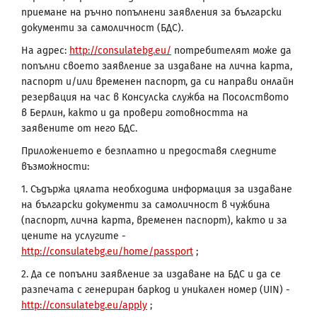
приемане на ръчно попълнени заявления за български
документи за самоличност (БДС).
На адрес:
http://consulatebg.eu/
потребителят може да
попълни своето заявление за издаване на лична карта,
паспорт и/или временен паспорт, да си направи онлайн
резервация на час в Консулска служба на Посолството
в Берлин, както и да провери готовността на
заявените от него БДС.
Приложението е безплатно и предоставя следните
възможности:
1. Съдържа цялата необходима информация за издаване
на български документи за самоличност в чужбина
(паспорт, лична карта, временен паспорт), както и за
цените на услугите -
http://consulatebg.eu/home/passport
;
2. Да се попълни заявление за издаване на БДС и да се
разпечата с генериран баркод и уникален номер (UIN) -
http://consulatebg.eu/apply
;