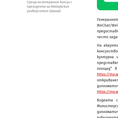
Среща на генералния консул с
президента на Нюйоркския
университет-Шанхай
Генералн
WeChat/Wei
предостав
често зада
На акаунт
консулство
културна 
представят
площад” в
https://mp.
откриванет
дипломатич
https://mp.
Видеата с
Министер
дипломати
публичнат