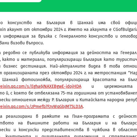
ото консулство на България в Шанхай има свой офици
xin акаунт от октомври 2024 г. Името на акаунта е CGofBulgaria
я информация за връзка с Генералното консулство и отгово
вани визови въпроси.
а редовно се публикува информация за дейността на Генера
, както и материали, популяризиращи България като туристич
и бизнес дестинация. Най-актуалните видеа в това отно
 организираната през октомври 2024 г. на метростанция “На
 Шанхай фотоизложба, популяризираща красотата на Бълг
weixin.qq.com/s/Egha6JNAXEBgwE-jdojHDA
и церемонията
о й, с която бе отбелязана 75-та годишнина от установяване
ески отношения между Р. България и Китайската народна репуб
weixin.qq.com/s/zPmefb7FzyWqGbJMT5LD3A
.
а реализирани в рамките на План-програмата с дейност
ството на външните работи на България и на българс
чески и консулски представителства в чужбина в област
а, културната и дигиталната дипломация и стратегичес