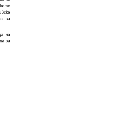
ското
ивска
ра за
да на
та за