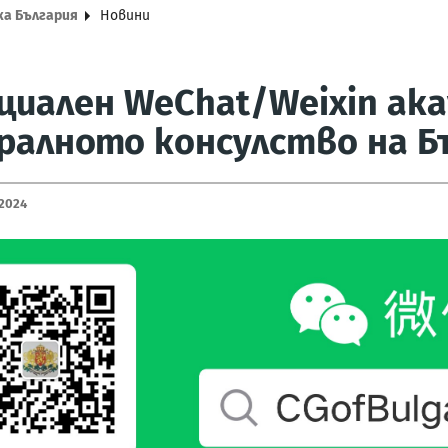
ка България
Новини
иален WeChat/Weixin ак
ралното консулство на Б
 2024