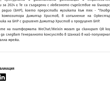
и за 2024 г. Те са създадени с любезното съдействие на Българ
 радио (БНР), което предостави музиката към тях - “Пловд
 композитора Димитър Христов, в изпълнение на Оркестъ
зика на БНР с диригент Димитър Христов и продуцент БНР.
ите на платформата WeChat/Weixin могат да сканират QR ко
 да следват Генералното консулство в Шанхай в най-популярна
ална мрежа.
УБЛИКАЦИЯ
acebook
LinkedIn