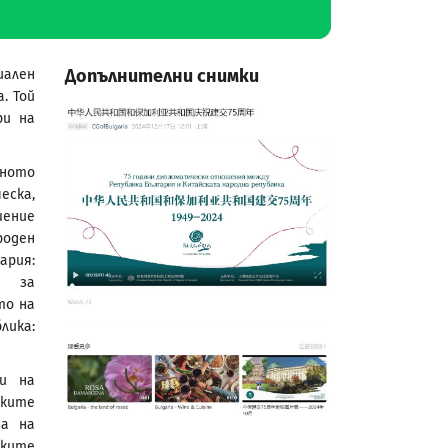
Допълнителни снимки
ален
. Той
ри на
лното
еска,
шение
роден
ария:
 за
то на
лика:
и на
ките
та на
ките