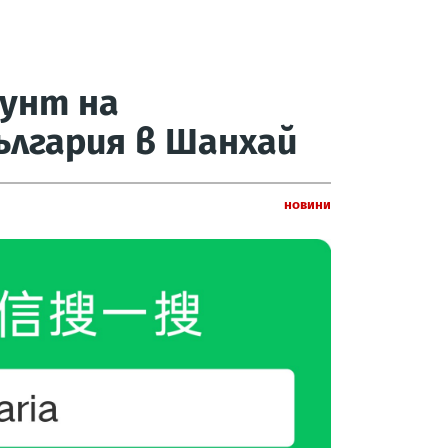
аунт на
ългария в Шанхай
Новини