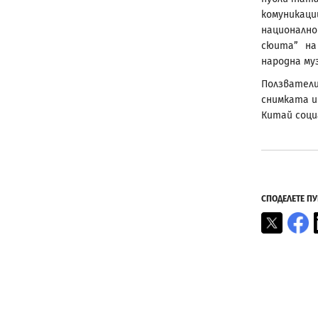
комуникаци
национално
сюита” на
народна му
Ползвател
снимката и
Китай соци
СПОДЕЛЕТЕ П
X
F