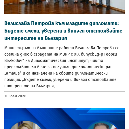
Велислава Петрова към младите дипломати:
Бъдете смели, уверени и винаги отстоявайте
интересите на България
Министърът на външните работи Велислава Петрова се
срещна днес в сградата на МВнР с XIX випуск „д-р Георги
Вълкович“ на Дипломатическия институт, чиито
представители вече са получили дипломатически ранг
„аташе“ и са назначени на своите дипломатически
позиции. „Бъдете смели, уверени и винаги отстоявайте
интересите на България,...
30 Юли 2026