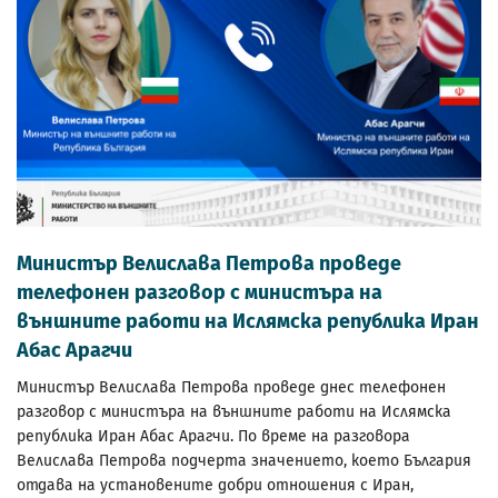
Министър Велислава Петрова проведе
телефонен разговор с министъра на
външните работи на Ислямска република Иран
Абас Арагчи
Министър Велислава Петрова проведе днес телефонен
разговор с министъра на външните работи на Ислямска
република Иран Абас Арагчи. По време на разговора
Велислава Петрова подчерта значението, което България
отдава на установените добри отношения с Иран,