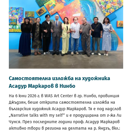
Самостоятелна изложба на художника
Асадур Маркаров в Нинбо
На 6 юни 2026 г. в WAS Art Center в гр. Нинбо, провинция
Джъдзян, беше открита самостоятелна изложба на
българския художник Асадур Маркаров. Тя е под надслов
„Narrative talks with my self“ и е продуцирана от г-жа Ли
Чунся. През последните години проф. Асадур Маркаров
активно твори в региона на делтата на р. Яндзъ, вкл.: