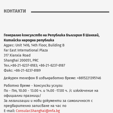
КОНТАКТИ
Генерално консулство на Република България в Шанхай,
Китайска народна република
Адрес: Unit 1416, 14th Floor, Building B
Far East International Plaza
317 Xianxia Road
Shanghai 200051, PRC
Teл.:+86-21-6237-6183; +86-21-6237-6187
Фaкс: +86-21-6237-6189
Дежурен телефон в извънработно време: +8615221395146
Работно време - консулски услуги:
По - Пт, 10.00 - 13.00 ч. и 14.00 -17.00 ч. /с изключение на
официални празници/
За легализации и нови документи за самоличност с
предварително записване на час по
E-mail:
Consular.Shanghai@mfa.bg