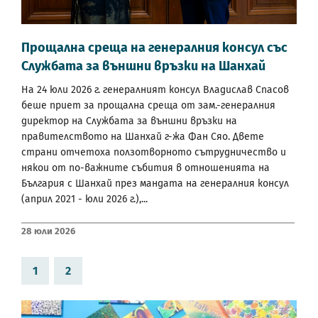
Прощална среща на генералния консул със
Службата за външни връзки на Шанхай
На 24 юли 2026 г. генералният консул Владислав Спасов
беше приет за прощална среща от зам.-генералния
директор на Службата за външни връзки на
правителството на Шанхай г-жа Фан Сяо. Двете
страни отчетоха ползотворното сътрудничество и
някои от по-важните събития в отношенията на
България с Шанхай през мандата на генералния консул
(април 2021 - юли 2026 г.),...
28 Юли 2026
1
2