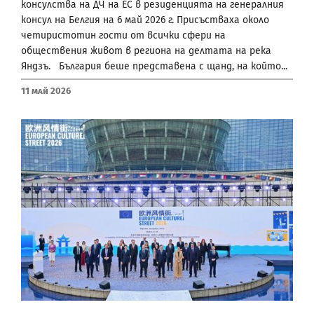
консулства на ДЧ на ЕС в резиденцията на генералния
консул на Белгия на 6 май 2026 г. Присъстваха около
четиристотин гости от всички сфери на
обществения живот в региона на делтата на река
Яндзъ. България беше представена с щанд, на който...
11 Май 2026