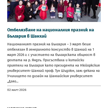
Отбелязване на националния празник на
България в Шанхай
Националният празник на България – 3 март беше
отбелязан в генералното консулство в Шанхай на 1
март 2026 г. с участието на българската общност в
делтата на р. Яндзъ. Присъстваха и китайски
приятели на България като президента на Нюйоркския
университет-Шанхай проф. Тун Шъдзюн, зам.-декана на
Училището по дизайн на Шанхайския университет
„Дзяо...
02 Март 2026