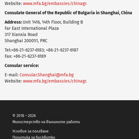
Website:
www.mfa.bg/embassies/chinagc
Consulate General of the Republic of Bulgaria in Shanghai, China
Address:
Unit 1416, 14th Floor, Building B
Far East International Plaza
317 Xianxia Road
Shanghai 200051, PRC
Tel:+86-21-6237-6183; +86-21-6237-6187
Fax: +86-21-6237-6189
Consular service:
E-mail:
Consular.Shanghai@mfa.bg
Website:
www.mfa.bg/embassies/chinagc
© 2018 – 2026
Министерство на външните работи
Условия за ползване
Политика за бисквитки