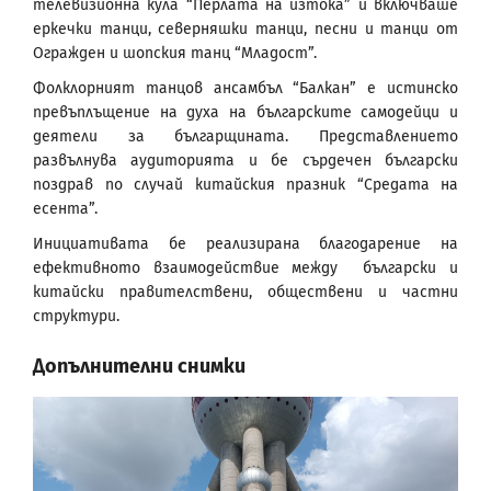
телевизионна кула “Перлата на изтока” и включваше
еркечки танци, северняшки танци, песни и танци от
Огражден и шопския танц “Младост”.
Фолклорният танцов ансамбъл “Балкан” е истинско
превъплъщение на духа на българските самодейци и
деятели за българщината. Представлението
развълнува аудиторията и бе сърдечен български
поздрав по случай китайския празник “Средата на
есента”.
Инициативата бе реализирана благодарение на
ефективното взаимодействие между български и
китайски правителствени, обществени и частни
структури.
Допълнителни снимки