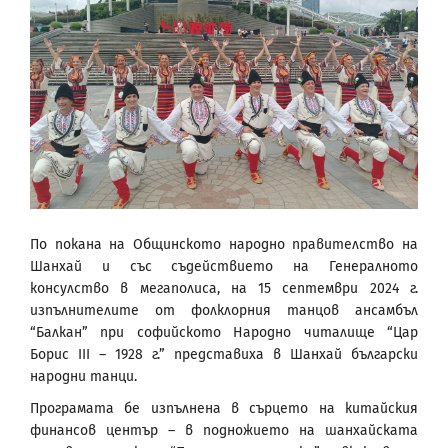
По покана на Общинското народно правителство на
Шанхай и със съдействието на Генералното
консулство в мегаполиса, на 15 септември 2024 г.
изпълнителите от фолклорния танцов ансамбъл
“Балкан” при софийското Народно читалище “Цар
Борис III – 1928 г.” представиха в Шанхай български
народни танци.
Програмата бе изпълнена в сърцето на китайския
финансов център – в подножието на шанхайската