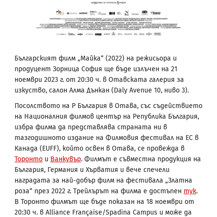
Българският филм „Майка“ (2022) на режисьора и
продуцент Зорница София ще бъде излъчен на 21
ноември 2023 г. от 20:30 ч. в Отавската галерия за
изкуство, салон Алма Дънкан (Daly Avenue 10, ниво 3).
Посолството на Р България в Отава, със съдействието
на Националния филмов център на Република България,
избра филма да представлява страната ни в
тазгодишното издание на Филмовия фестивал на ЕС в
Канада (EUFF), който освен в Отава, се провежда в
Торонто
и
Ванкувър
. Филмът е съвместна продукция на
България, Германия и Хърватия и вече спечели
наградата за най-добър филм на фестивала „Златна
роза“ през 2022 г. Трейлърът на филма е достъпен
тук
.
В Торонто филмът ще бъде показан на 18 ноември от
20:30 ч. в Alliance Française/Spadina Campus и може да