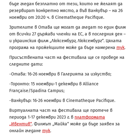
бъде гледан безплатно от тези, които не желаят да
резервират конкретно място, а във Ванкувър – на 26
ноември от 20:20 ч. в Cinematheque Pacifique.
Зрителите в Отава ще могат да гледат по един филм
от всички 27 държави членки на ЕС, а в последния ден –
и украинския филм „Люксембург, Люксембург“. Цялата
програма на прожекциите може да бъде намерена
тук
.
Присъствената част на фестивала ще се проведе на
следните дати:
-Отава: 16-26 ноември в Галерията за изкуство;
-Торонто: 15 ноември-1 декември в Alliance
Française/Spadina Campus;
-Ванкувър: 16-26 ноември в Cinematheque Pacifique.
Виртуалната част на фестивала ще протече в
периода 1-17 декември 2023 г. в
платформата
„Ивентив“
. Филмът „Майка“ може да бъде заявен за
онлайн гледане
тук
.