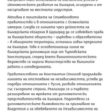
икономическото развитие на България, осигурено и от
насърчаване на местната индустрия.
Активна е политиката на Стамболовото
правителство и в отношенията с Османската
империя. Следва се линията чрез дейността на
Българската екзархия в Цариград да се извоюват права
за българските общности – църковни и образователни
– в обширните територии, останали извън пределите
на България. Това е основополагаща линия на
българската дипломация още от Търновската
конституция, според която външнополитическото
ведомство се нарича Министерство на външните
работи и изповеданията.
Правителството на Константин Стоилов продължава
линията на отстояване на независимостта, успява да
подобри отношенията с Русия, развива отношенията
със съседните страни. Реализира се и първото
разширяване на мрежата от дипломатически
представителства на България. Подготвени са
дипломатическите възможности за признаване на
владетеля и за обявяването на Независимостта на