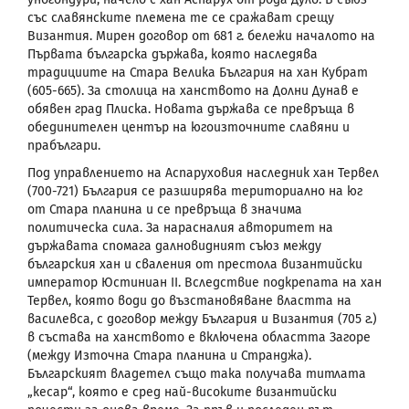
със славянските племена те се сражават срещу
Византия. Мирен договор от 681 г. бележи началото на
Първата българска държава, която наследява
традициите на Стара Велика България на хан Кубрат
(605-665).
За столица на ханството на Долни Дунав е
обявен град Плиска. Новата държава се превръща в
обединителен център на югоизточните славяни и
прабългари.
Под управлението на Аспаруховия наследник хан Тервел
(700-721) България се разширява териториално на юг
от Стара планина и се превръща в значима
политическа сила. За нарасналия авторитет на
държавата спомага далновидният съюз между
българския хан и сваления от престола византийски
император Юстиниан
II
. Вследствие подкрепата на хан
Тервел, която води до възстановяване властта на
василевса, с договор между България и Византия (705 г.)
в състава на ханството е включена областта Загоре
(между Източна Стара планина и Странджа).
Българският владетел също така получава титлата
„кесар“, която е сред най-високите византийски