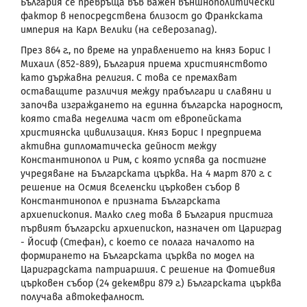
България се превръща във важен външнополитически
фактор в непосредствена близост до Франкската
империя на Карл Велики (на северозапад).
През 864 г., по време на управлението на княз Борис I
Михаил (852-889), България приема християнството
като държавна религия. С това се премахват
оставащите различия между прабългари и славяни и
започва изграждането на единна българска народност,
която става неделима част от европейската
християнска цивилизация. Княз Борис I предприема
активна дипломатическа дейност между
Константинопол и Рим, с която успява да постигне
учредяване на Българската църква. На 4 март 870 г. с
решение на Осмия вселенски църковен събор в
Константинопол е призната Българската
архиепископия. Малко след това в България пристига
първият български архиепископ, назначен от Цариград
- Йосиф (Стефан), с което се полага началото на
формирането на Българската църква по модел на
Цариградската патриаршия. С решение на Фотиевия
църковен събор (24 декември 879 г.) Българската църква
получава автокефалност.