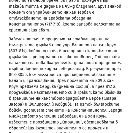
почести за онова време. За пръв и последен път
такава титла е дадена на чужд владетел. Друг знаков
момент от управлението на хан Тервел е
отблъскването на арабската обсада на
Константинопол (717-718), което запазва целостта на
християнския свят.
Забележителен е процесът на стабилизиране на
българската държава под управлението на хан Крум
(803-814), който остава в историята като блестящ
държавник, реформатор и законотворец. Той поставя
началото на нова владетелска династия и предприема
първия военен поход на северозапад. В резултат през
803-805 г. към България са присъединени областите
Банат и Трансилвания. През пролетта на 809 г. хан
Крум превзема Сердика (днешна София), а през 812 г.
продължава настъплението си в Тракия, като включва
в границите на ханството градовете Берое (Стара
Загора) и Филипопол (Пловдив). На изток българските
войски достигат стените на Константинопол. Заради
множеството успешни завоевания на хан Крум,
известен с прозвището „Страшни“, обстановката в
европейския югоизток значително се променя и