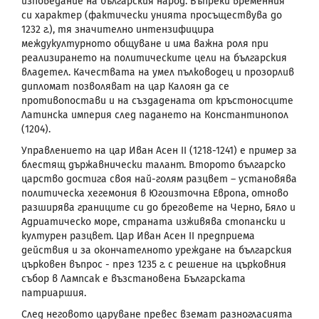
изповедание на българския народ. Въпреки временния
си характер (фактически унията просъществува до
1232 г.), тя значително интензифицира
междукултурното общуване и има важна роля при
реализирането на политическите цели на българския
владетел. Качествата на умел пълководец и прозорлив
дипломат позволяват на цар Калоян да се
противопостави и на създадената от кръстоносците
Латинска империя след падането на Константинопол
(1204).
Управлението на цар Иван Асен
II
(1218-1241) е пример за
блестящ държавнически талант. Второто българско
царство достига своя най-голям разцвет – установява
политическа хегемония в Югоизточна Европа, отново
разширява границите си до бреговете на Черно, Бяло и
Адриатическо море, страната изживява стопански и
културен разцвет. Цар Иван Асен
II
предприема
действия и за окончателното уреждане на българския
църковен въпрос - през 1235 г. с решение на църковния
събор в Лампсак е възстановена Българската
патриаршия.
След неговото царуване превес вземат разногласията