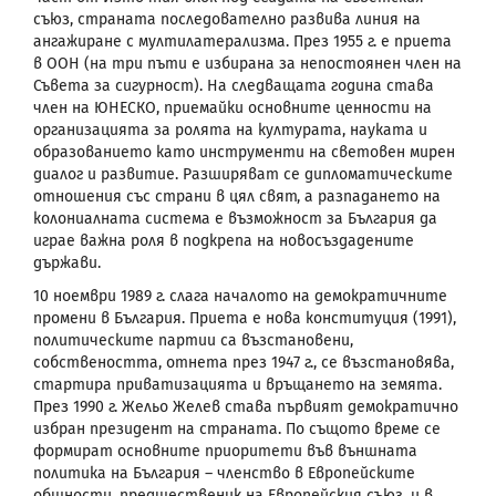
съюз, страната последователно развива линия на
ангажиране с мултилатерализма. През 1955 г. е приета
в ООН (на три пъти е избирана за непостоянен член на
Съвета за сигурност). На следващата година става
член на ЮНЕСКО, приемайки основните ценности на
организацията за ролята на културата, науката и
образованието като инструменти на световен мирен
диалог и развитие. Разширяват се дипломатическите
отношения със страни в цял свят, а разпадането на
колониалната система е възможност за България да
играе важна роля в подкрепа на новосъздадените
държави.
10 ноември 1989 г. слага началото на демократичните
промени в България. Приета е нова конституция (1991),
политическите партии са възстановени,
собствеността, отнета през 1947 г., се възстановява,
стартира приватизацията и връщането на земята.
През 1990 г. Жельо Желев става първият демократично
избран президент на страната. По същото време се
формират основните приоритети във външната
политика на България – членство в Европейските
общности, предшественик на Европейския съюз, и в