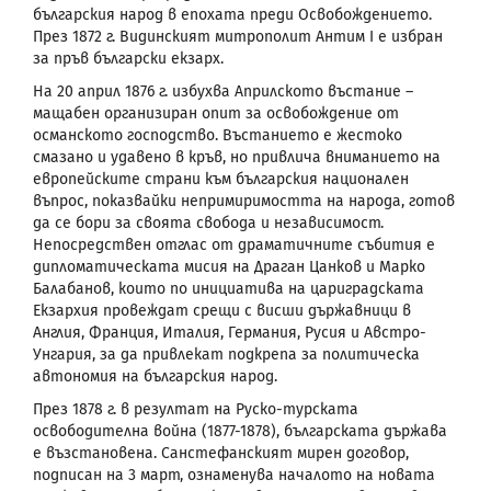
българския народ в епохата преди Освобождението.
През 1872 г. Видинският митрополит Антим I е избран
за пръв български екзарх.
На 20 април 1876 г. избухва Априлското въстание –
мащабен организиран опит за освобождение от
османското господство. Въстанието е жестоко
смазано и удавено в кръв, но привлича вниманието на
европейските страни към българския национален
въпрос, показвайки непримиримостта на народа, готов
да се бори за своята свобода и независимост.
Непосредствен отглас от драматичните събития е
дипломатическата мисия на Драган Цанков и Марко
Балабанов, които по инициатива на цариградската
Екзархия провеждат срещи с висши държавници в
Англия, Франция, Италия, Германия, Русия и Австро-
Унгария, за да привлекат подкрепа за политическа
автономия на българския народ.
През 1878 г. в резултат на Руско-турската
освободителна война (1877-1878), българската държава
е възстановена. Санстефанският мирен договор,
подписан на 3 март, ознаменува началото на новата