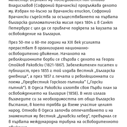
Владиславов (Софроний Врачански) продължава делото
му.
Избран по-късно за Врачански епископ, Софроний
Врачански съдейства за осъществяването на първата
българска дипломатическа мисия през 1804 г. в Санкт
Петербург с
цел да се привлече подкрепа за каузата за
освобождение на България.
През 50-те и 60-те години на
XIX
век усилията
прерастват в организирано национално-
освободително движение. Началото на
революционните борби се свързва с делото на Георги
Стойков Раковски (1821-1867). Забележителен писател и
публицист, през 1855 г. той издава вестник „Българска
дневница“, а през 1857 г. печата и революционната си
поема „Предвестник Горского пътника” („Горски
пътник“). В Одеса Раковски изготвя своя Първи план за
освобождението на България (1858). В него излага
възгледите си за необходимостта от общо българско
въстание, в което трябва да вземе участие целият
народ. Отново в Одеса започва отпечатването и на
знаменития му вестник „Дунавски лебед“, превърнал се
в първата международна трибуна на освободителното