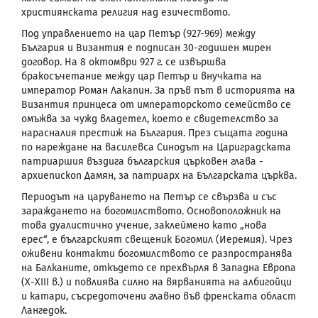
християнската религия над езичеството.
Под управлението на цар Петър (927-969) между
България и Византия е подписан 30-годишен мирен
договор. На 8 октомври 927 г. се извършва
бракосъчетание между цар Петър и внучката на
император Роман Лакапин. За пръв път в историята на
Византия принцеса от императорското семейство се
омъжва за чужд владетел, което е свидетелство за
нарасналия престиж на България. През същата година
по нареждане на василевса Синодът на Цариградската
патриаршия въздига българския църковен глава -
архиепископ Дамян, за патриарх на Българската църква.
Периодът на царуването на Петър се свързва и
със
зараждането на богомилството. Основоположник на
това дуалистично учение, заклеймено като „нова
ерес“, е българският свещеник Богомил (Иеремия). Чрез
оживени контакти богомилството се разпространява
на Балканите, откъдето се прехвърля в Западна Европа
(Х-
XIII
в.) и повлиява силно на вярванията на албигойци
и катари, съсредоточени главно във френската област
Лангедок.