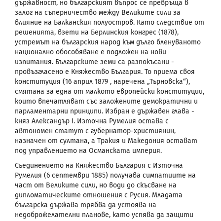
държавност, но българският въпрос се превръща в
залог на съперничество между Великите сили за
влияние на Балканския полуостров. Като следствие от
решенията, взети на Берлинския конгрес (1878),
устремът на българския народ към дълго бленуваното
национално обособяване е подложен на нови
изпитания. Българските земи са разпокъсани -
провъзгласено е Княжество България. То приема своя
конституция (16 април 1879 , наречена „Търновска“),
смятана за една от малкото европейски конституции,
които впечатляват със заложените демократични и
парламентарни принципи. Избран е държавен глава -
княз Александър
I
. Източна Румелия остава с
автономен статут с губернатор-християнин,
назначен от султана, а Тракия и Македония остават
под управлението на Османската империя.
Съединението
на Княжество България с Източна
Румелия (6 септември 1885) получава симпатиите на
част от Великите сили, но води до скъсване на
дипломатическите отношения с Русия. Младата
българска държава трябва да устоява на
недоброжелателни планове, като успява да защити