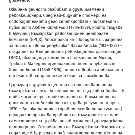
движение.
Оживена дейност развиват и други пламенни
революционери. Сред най-видните стожери на
освободителното дело се открояват - писателят и
публицист Любен Каравелов (1834-1879), който създава
в Букурещ Българския революционен централен
комитет (БРЦК); Апостолът на свободата и „радетел
за чиста и свята република“ Васил Левски (1837-1873) –
създател на Вътрешната революционна организация
(ВРО), обхващаща комитети в областите Мизия,
Тракия и Македония; гениалният поет и публицист
Христо Ботев (1848-1876), чиито творби са облъхнати
от бляскав патриотизъм и блян за саможертва.
Цариград
е другият център на отстояването на
българската кауза. Десетилетната църковна борба – в
това число и чрез привличането на вниманието на
дипломати от Великите сили, дава резултат и през
1870 г. Високата порта (правителството на султана)
официално признава правото на българите да имат
самостоятелна църква, независима от Цариградската
патриаршия. Създаването на Българската екзархия със
седалище в Цариград е най-значимото постижение на