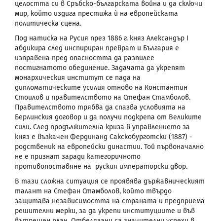
целостта си в Сръбско-българската война и да сключи
мир, който издига престижа ѝ на европейската
политическа сцена.
Под натиска на Русия през 1886 г. княз Александър
I
абдикира след инспириран преврат и България е
изправена пред опасността да разпилее
постигнатото обединение. Задачата да укрепят
монархическия институт се пада на
дипломатическите усилия отново на Константин
Стоилов и правителството на Стефан Стамболов.
Правителството трябва да спазва условията на
Берлинския договор и да получи подкрепа от Великите
сили. След продължителна криза в управлението за
княз е възкачен Фердинанд Сакскобурготски (1887) -
родственик на европейски династии. Той първоначално
не е признат заради категоричното
противопоставяне на руския императорски двор.
В тази сложна ситуация се проявява държавническият
талант на Стефан Стамболов, който твърдо
защитава независимостта на страната и предприема
решителни мерки, за да укрепи институциите и във
вътрешен план. Отбелязани са значителни успехи в