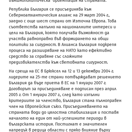
външнополитическа ориентация на страната.
Република България се присъединява към
Северноатлантическия алианс на 29 март 2004 г.,
заедно с още шест страни от Източна Европа. Това
съответства напълно на националните интереси и
цели на България, която получава възможност да
участва равноправно във формирането на общи
политики за сигурност. В Алианса България подкрепя
процеса на разширяване на НАТО като ефективно
средство за справяне със сложните
предизвикателства към световната сигурност.
На среща на ЕС в Брюксел на 12 и 13 декември 2004 г.
лидерите на 25-те страни потвърждават решението
България да бъде приета в ЕС на 1 януари 2007 г.
Договорът за присъединяване е подписан през април
2005 г. От 1 януари 2007 г., след като изпълни
критериите за членство, България стана пълноправен
член на Европейския съюз. Присъединяването на
страната води до цялостна стабилизация и поставя
началото на един от най-успешните периоди в
българската история. Постигнат е значителен
напредък в редица области с пряко влияние върху