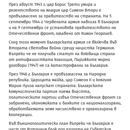
През август 1943 г. цар Борис Трети умира и
регентството на младия цар Симеон Втори е
провъзгласено за правителство на страната. На 5
септември 1944 г. Червената армия навлиза в България
и на 9 септември се установява правителството на
Отечествения фронт, оглавено от Кимон Георгиев.
След този момент Българската армия се включва във
Втората световна война срещу нацистка Германия.
Въпреки че не получава статут на воюваща страна
от антифашистката коалиция, Парижките мирни
договори (1947) не са катастрофални за България.
През 1946 г. България е провъзгласена за Народна
република. Царицата майка, цар Симеон ІІ и княгиня
Мария-Луиза напускат страната. Българската
комунистическа партия поема властта,
политическите партии извън Отечествения фронт са
забранени, икономиката и банките са национализирани,
обработваемата земя насилствено е организирана в
кооперации.
Във външнополитически план въпреки че България е
част от Източния блок под егидата на Съветския