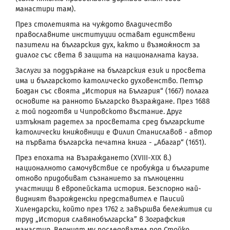
манастири там).
През столетията на чуждото владичество
православните институции остават единствени
пазители на българския дух, както и възможност за
диалог със света в защита на националната кауза.
Заслуги за поддържане на българския език и просвета
има и българското католическо духовенство. Петър
Богдан със своята „История на България“ (1667) полага
основите на ранното Българско възраждане. През 1688
г. той подготвя и Чипровското въстание. Друг
изтъкнат радетел за просветата сред българските
католически книжовници е Филип Станиславов - автор
на първата българска печатна книга - „Абагар“ (1651).
През епохата на Възраждането (XVIII-XIX в.)
националното самочувствие се пробужда и българите
отново придобиват съзнанието за пълноценни
участници в европейската история. Безспорно най-
видният възрожденски представител е Паисий
Хилендарски, който през 1762 г. завършва бележития си
труд „История славянобългарска” в Зографския
манастир. Верният му последовател поп Стойко