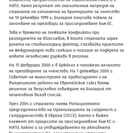
НАТО. Като резултат от значителния напредък на
страната по изпълнение на критериите за членство
на 10 декември 1999 г., България получава покана за
започване на преговори за присъединяване към ЕС.
Това е времето на тежките конфликти при
разпадането на Югославия, в които страната играе
ролята на стабилизиращ фактор, спазвайки приетите
на международно ниво санкции и позиция за подкрепа за
новите независими държави в региона.
На 15 февруари 2000 г. в Брюксел е положено началото
на преговорите за членство. На 1 декември 2000 г.
Съветът на министрите на правосъдието и на
вътрешните работи на Европейския съюз взема
решение за безусловно изваждане на България от
негативния визов списък.
През 2004 г. страната поема Ротационното
председателство на Организацията за сигурност и
сътрудничество в Европа (ОССЕ), което е важен
елемент от процесите на присъединяване към ЕС и
НАТО, както и за утвърждаването на активната