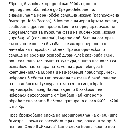
Европа, възникнал преди около 5000 години и
периодично обитаван до Средновековието;
знаменитата Карановска селищна могила (разположена
близо до Нова Загора), в която е намерен кръгъл печат,
гравиран с древен шрифт, който според археолозите
свидетелства за първите фази на писменост; могила
„Провадия“ (солницата), където добивът на сол през
късния неолит се свързва с голям просперитет и
наченки на търговски обмен.
Праисторическото
селище на езерния остров Дуранкулак разкрива следи
от неолитно-халколитна култура, чиито носители са
оставили най-старата каменна архитектура в
континентална Европа и най-големия праисторически
некропол в света. От последната фаза в развитието
на тази висока култура са запазени следи край
черноморския град Варна, където в халколитен
некропол археолозите откриват най-старото
обработено злато в света, датирано около 4400 - 4200
г. пр. Хр.
През бронзовата епоха на територията на днешните
български земи се заселват траките, описани за пръв
път от Омир в „Илиада“ като смели воини, които под