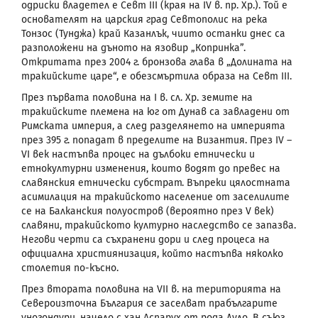
одриски владетел е Севт
III
(кр
a
я на
IV
в. пр. Хр.). Той е
основателят на царския град Севтополис на река
Тонзос
(Тунджа) край Казанлък, чиито останки днес са
разположени на дъното на язовир „Копринка”.
Откритата през 2004 г. бронзова глава в „Долината на
тракийските царе“, е обезсмъртила образа на Севт
III
.
През първата половина на I в. сл. Хр. земите на
тракийските племена на юг от Дунав са завладени от
Римската империя, а след разделянето на империята
през 395 г. попадат в пределите на Византия. През
IV
–
VI
век настъпва процес на дълбоки етнически и
етнокултурни изменения, които водят до превес на
славянския етнически субстрат. Въпреки цялостната
асимилация на тракийското население от заселилите
се на Балканския полуостров (вероятно през
V
век)
славяни, тракийското културно наследство се запазва.
Негови черти са съхранени дори и след процеса на
официална християнизация, който настъпва няколко
столетия по-късно.
През втората половина на
VII
в. на територията на
Североизточна България се заселват прабългарите
уногондури, начело с хан Аспарух от рода Дуло. В съюз