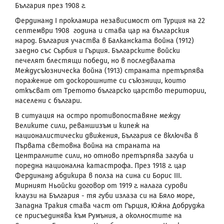
България през 1908 г.
Фердинанд
I
прокламира независимост от Турция на 22
септември 1908 година и става цар на българския
народ. България участва в Балканската война (1912)
заедно със Сърбия и Гърция. Българските войски
печелят блестящи победи, но в последвалата
Междусъюзническа война (1913) страната претърпява
поражение от доскорошните си съюзници, които
откъсват от Третото българско царство територии,
населени с българи.
В ситуация на остро противопоставяне между
Великите сили, реваншизъм и кипеж на
националистически движения, България се включва в
Първата световна война на страната на
Централните сили, но отново претърпява загуба и
поредна национална катастрофа. През 1918 г. цар
Фердинанд абдикира в полза на сина си Борис
III
.
Мирният Ньойски договор от 1919 г. налага сурови
клаузи на България - тя губи излаза си на Бяло море,
Западна Тракия става част от Гърция, Южна Добруджа
се присъединява към Румъния, а околностите на