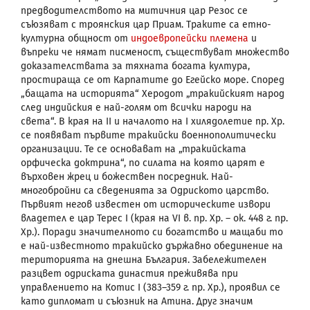
предводителството на митичния цар Резос се
съюзяват с троянския цар Приам. Траките са етно-
културна общност от
индоевропейски племена
и
въпреки че нямат писменост, съществуват множество
доказателствата за тяхната богата култура,
простираща се от Карпатите до Егейско море. Според
„бащата на историята“ Херодот „тракийският народ
след индийския е най-голям от всички народи на
света“. В края на II и началото на I хилядолетие пр. Хр.
се появяват първите тракийски военнополитически
организации. Те се основават на „тракийската
орфическа доктрина“, по силата на която царят е
върховен жрец и божествен посредник. Най-
многобройни са сведенията за Одриското царство.
Първият негов известен от историческите извори
владетел е цар Терес
I
(края на
VI
в. пр. Хр. – ок. 448 г. пр.
Хр.). Поради значителното си богатство и мащаби то
е най-известното тракийско държавно обединение на
територията на днешна България. Забележителен
разцвет одриската династия преживява при
управлението на Котис
I
(383–359 г. пр. Хр.), проявил се
като дипломат и съюзник на Атина. Друг значим