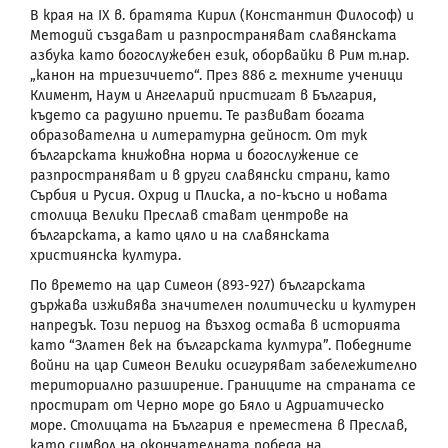
В края на ІХ в. братята Кирил (Константин Философ) и
Методий създават и разпространяват славянската
азбука като богослужебен език, оборвайки в Рим т.нар.
„канон на триезичието“. През 886 г. техните ученици
Климент, Наум и Ангеларий пристигат в България,
където са радушно приети. Те развиват богата
образователна и литературна дейност. От тук
българската книжовна норма и богослужение се
разпространяват и в други славянски страни, като
Сърбия и Русия. Охрид и Плиска, а по-късно и новата
столица Велики Преслав стават центрове на
българската, а като цяло и на славянската
християнска култура.
По времето на цар Симеон (893-927) българската
държава изживява значителен политически и културен
напредък. Този период на възход остава в историята
като “Златен век на българската култура”. Победните
войни на цар Симеон Велики осигуряват забележително
териториално разширение. Границите на страната се
простират от Черно море до Бяло и Адриатическо
море. Столицата на България е преместена в Преслав,
като символ на окончателната победа на