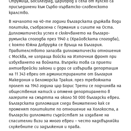
Струмица, Босилеград, Цариброд и села от Кулско са
присъединени към Сърбо-хърватско-словенското
кралство.
В началото на 40-те години българската държава води
политика, съобразена с Германия и силите на Оста.
Дипломатически успех е сключването на българо-
румънска спогодба през 1940 г. (Крайовската спогодба),
с която Южна Добруджа се връща на България.
Правителството запазва дипломатически отношения
с Москва, не изпраща войски на Източния фронт при
избухването на войната. Въпреки това са приети
антиеврейски закони и дори се извършва депортация
на 11 343 евреи от администрираните от България
Македония и Беломорска Тракия. през тревожната
пролет на 1943 година цар Борис Трети се подчинява на
обществения натиск и отменя депортирането в
лагерите на смъртта на около 50 000 български евреи.
Българската дипломация следи внимателно как се
променят политиките по отношение на Холокоста, а
български дипломати съдействат за издаване на
спасителни визи за много евреи – често надхвърляйки
служебните си задължения и права.