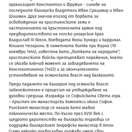
организират Константин и Фружин - синове на
последните български владетели Иван Срацимир и Иван
Шишман. Друг значим епизод от борбата за
освобождение на християнските земи е
настъплението на кръстоносната армия
под
предводителството на полско-унгарския крал
Владислав
III Ягело,
воеводата Янош Хуняди
и кардинал
Юлиано Чезарини. В паметната битка при Варна (10
ноември 1444), известна като „битката на народите“,
християнските войски претърпяват поражение, което
се оказва ключов момент за завладяването на
Константинопол (1453) и за окончателното
установяване на османската власт над Балканите.
Преди падането на България под османска власт
забележителен е процесът на утвърждаване на
духовни средища. Изгражда се Софийската Света гора
– пръстен от манастирски комплекси около София.
Рилският манастир се налага като главно
поклонническо място. По-късно през
XVIII
век с
щедрото дарителство на български търговци се
поддържа българският Зографски манастир в Атон
(само няколко православни държави имат свои