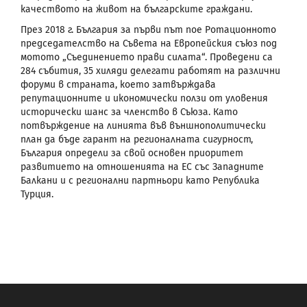
качеството на живот на българските граждани.
През 2018 г. България за първи път пое Ротационното
председателство на Съвета на Европейския съюз под
мотото „Съединението прави силата“. Проведени са
284 събития, 35 хиляди делегати работят на различни
форуми в страната, което затвърждава
репутационните и икономически ползи от уловения
исторически шанс за членство в Съюза. Като
потвърждение на линията във външнополитически
план да бъде гарант на регионалната сигурност,
България определи за свой основен приоритет
развитието на отношенията на ЕС със Западните
Балкани и с регионални партньори като Република
Турция.