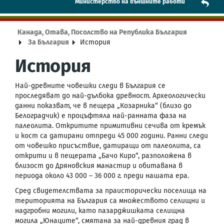
Mинистерство на външните работи
Канада, Отава, Посолство на Република България
За България
История
История
Най-древните човешки следи в България се
проследяват до най-дълбока древност. Археологически
данни показват, че в пещера „Козарника“ (близо до
Белоградчик) е процъфтяла най-ранната фаза на
палеолита. Откритите примитивни сечива от кремък
и кост са датирани отпреди 45 000 години. Ранни следи
от човешко присъствие, датиращи от палеолита, са
открити и в пещерата „Бачо Киро“, разположена в
близост до Дряновския манастир и обитавана в
периода около 43 000 – 36 000 г. преди нашата ера.
Сред свидетелствата за праисторически поселища на
територията на България са множеството селищни и
надгробни могили, като пазарджишката селищна
могила „Юнаците“, смятана за най-древния град в