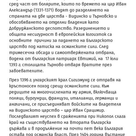
сред част от болярите, които по времето на цар Иван
Александър (1331-1371) водят до разделянето на
страната на две царства - Видинско и Търновско и
обособяването на отделни владения като
Добруджанското деспотство. Разединението и
общата несигурност в европейския югоизток са
основните причини за падането на Българското
царство под натиска на османските сили. След
тримесечна обсада и самоотвержената отбрана,
водена от българския патриарх Евтимий, на 17 юли
1393 г. столицата Търново отваря вратите през
завоевателите.
През 1396 г. унгарският крал Сигизмунд се отправя на
кръстоносен поход срещу османските сили. Към
редиците на многочислената му армия, включваща
поляци, бургундци, французи, италианци, германци и
англичани, се присъединяват войските на владетеля
на Видинското царство – цар Иван Срацимир.
Последвалият неуспех в сраженията при Никопол слага
край на съществуването на Втората българска
държава и в продължение на почти пет века България
остава под османска власт. През 1404 година въстание