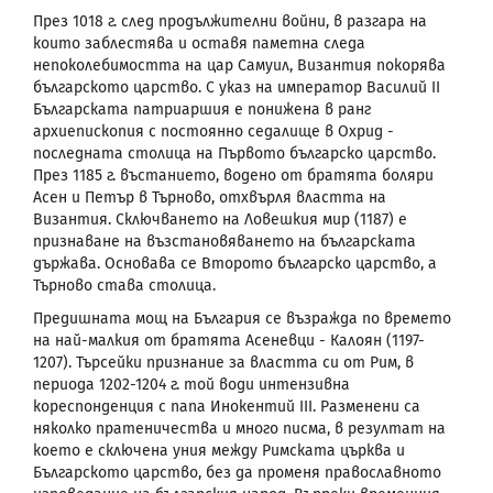
През 1018 г. след продължителни войни, в разгара на
които заблестява и оставя паметна следа
непоколебимостта на цар Самуил, Византия покорява
българското царство. С указ на император Василий
II
Българската патриаршия е понижена в ранг
архиепископия с постоянно седалище в Охрид -
последната столица на Първото българско царство.
През 1185 г. въстанието, водено от братята боляри
Асен и Петър в Търново, отхвърля властта на
Византия. Сключването на Ловешкия мир (1187) е
признаване на възстановяването на българската
държава. Основава се Второто българско царство, а
Търново става столица.
Предишната мощ на България се възражда по времето
на най-малкия от братята Асеневци - Калоян (1197-
1207). Търсейки признание за властта си от Рим, в
периода 1202-1204 г. той води интензивна
кореспонденция с папа Инокентий III. Разменени са
няколко пратеничества и много писма, в резултат на
което е сключена уния между Римската църква и
Българското царство, без да променя православното