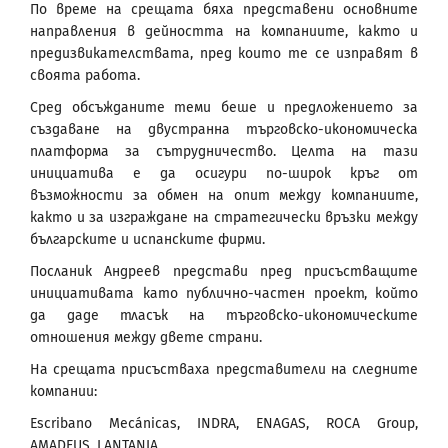
По време на срещата бяха представени основните
направления в дейността на компаниите, както и
предизвикателствата, пред които те се изправят в
своята работа.
Сред обсъжданите теми беше и предложението за
създаване на двустранна търговско-икономическа
платформа за сътрудничество. Целта на тази
инициатива е да осигури по-широк кръг от
възможности за обмен на опит между компаниите,
както и за изграждане на стратегически връзки между
българските и испанските фирми.
Посланик Андреев представи пред присъстващите
инициативата като публично-частен проект, който
да даде тласък на търговско-икономическите
отношения между двете страни.
На срещата присъстваха представители на следните
компании:
Escribano Mecánicas, INDRA, ENAGAS, ROCA Group,
АMADEUS, LANTANIA.