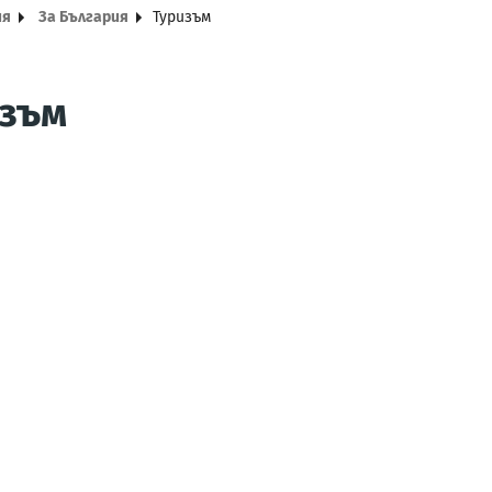
ия
За България
Туризъм
изъм