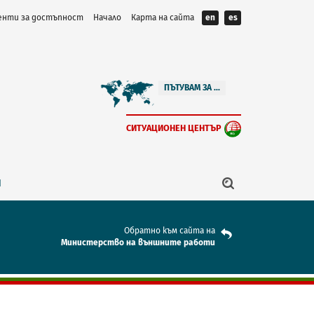
нти за достъпност
Начало
Карта на сайта
en
es
ПЪТУВАМ ЗА ...
СИТУАЦИОНЕН ЦЕНТЪР
Я
Обратно към сайта на
Mинистерство на външните работи