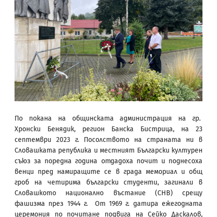
По покана на общинската администрация на гр.
Хронски Бенядик, регион Банска Бистрица, на 23
септември 2023 г. Посолството на страната ни в
Словашката република и местният Български културен
съюз за поредна година отдадоха почит и поднесоха
венци пред намиращите се в града мемориал и общ
гроб на четирима български студенти, загинали в
Словашкото национално въстание (СНВ) срещу
фашизма през 1944 г. От 1969 г. датира ежегодната
церемония по почитане подвига на Сейко Даскалов,