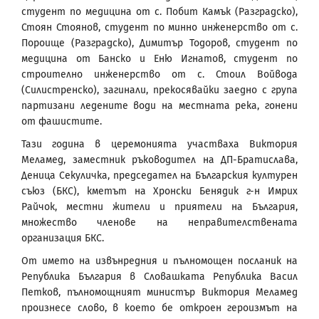
студент по медицина от с. Побит Камък (Разградско),
Стоян Стоянов, студент по минно инженерство от с.
Пороище (Разградско), Димитър Тодоров, студент по
медицина от Банско и Еню Игнатов, студент по
строително инженерство от с. Стоил Войвода
(Силистренско), загинали, прекосявайки заедно с група
партизани ледените води на местната река, гонени
от фашистите.
Тази година в церемонията участваха Виктория
Меламед, заместник ръководител на ДП-Братислава,
Деница Секуличка, председател на Българския културен
съюз (БКС), кметът на Хронски Бенядик г-н Имрих
Райчок, местни жители и приятели на България,
множество членове на неправителствената
организация БКС.
От името на извънредния и пълномощен посланик на
Република България в Словашката Република Васил
Петков, пълномощният министър Виктория Меламед
произнесе слово, в което бе откроен героизмът на