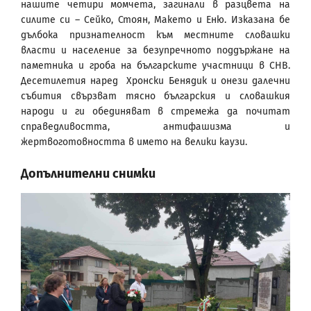
нашите четири момчета, загинали в разцвета на
силите си – Сейко, Стоян, Макето и Еню. Изказана бе
дълбока признателност към местните словашки
власти и население за безупречното поддържане на
паметника и гроба на българските участници в СНВ.
Десетилетия наред Хронски Бенядик и онези далечни
събития свързват тясно българския и словашкия
народи и ги обединяват в стремежа да почитат
справедливостта, антифашизма и
жертвоготовността в името на велики каузи.
Допълнителни снимки