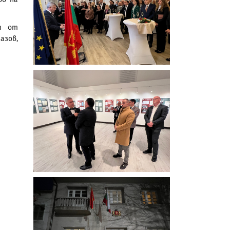
т от
азов,