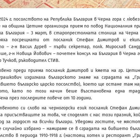
2024 г. посолството на Република България в Черна гора с любе
 на община Цетине организира прием по повод Националния пр
ка България – 3 март, в старопрестолната столица на Черна 
бяха посрещнати от посланик Стефан Димитров и екип
о – г-н Васил Дурев – първи секретар, полк. Мирослав Санд
ше, г-н Новица Йовович – почетен консул на България в Черна г
р Тучков, ръководител СТИВ.
вено преди приема посланик Димитров и кмета на гр. Цетин
урашкович издигнаха българското знаме на сградата на „Гр
ившето българско царско посолство), което ще остане там на
кото, като по този начин беше възстановена една трад
ена през последните повече от 10 години.
твеното си слово на черногорски език посланик Стефан Дим
на присъстващите за това, че споделят с нас този празник, ко
од за гордост на всички българи. Уведоми гостите, че място
е случайно избрано – намираме се в сградата на бившето бълг
олство в периода 1910-1918 г. (настоящ хотел и ресторант „Гр