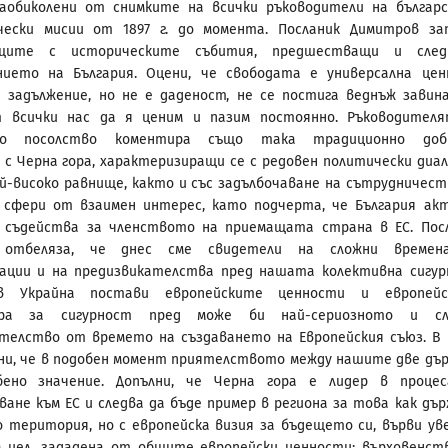
заобиколени от снимките на всички ръководители на българ
чески мисии от 1897 г. до момента. Посланик Димитров за
ащите с историческите събития, предшестващи и след
нието на България. Оцени, че свободата е универсална цен
и задължение, но не е даденост, не се постига веднъж завина
т всички нас да я ценим и пазим постоянно. Ръководител
ото посолство коментира също така традиционно доб
с Черна гора, характеризиращи се с редовен политически диал
ай-високо равнище, както и със задълбочаване на сътрудничес
 сфери от взаимен интерес, като подчерта, че България ак
и съдейства за членството на приемащата страна в ЕС. Пос
 отбеляза, че днес сме свидетели на сложни времен
ации и на предизвикателства пред нашата колективна сигур
в Украйна постави европейските ценности и европейс
ура за сигурност пред може би най-сериозното и сл
телство от времето на създаването на Европейския съюз. В
ени, че в подобен момент приятелството между нашите две дъ
ено значение. Допълни, че Черна гора е лидер в проце
ване към ЕС и следва да бъде пример в региона за това как дър
о територия, но с европейска визия за бъдещето си, върви ув
 цел, зададена от общите европейски ценности: върховенст