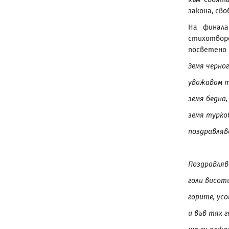
закона, сво
На финал
стихотвор
посветено и
Земя черног
уважавам т
земя бедна,
земя турко
поздравляв
Поздравля
голи висоти
горите, ус
и във тях г