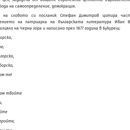
бода на самоопределение, демокрация.
а на словото си посланик Стефан Димитров цитира час
ението на патриарха на българската литература Иван В
зцяло на Черна гора и написано през 1877 година в Букурещ:
орска,
е,
 горска,
борска,
ам те!
вам твойте
,
ойте
еройте,