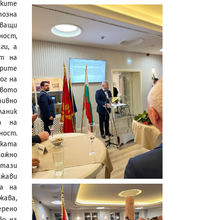
ските
позна
ващи
ност,
ги, а
ят на
рите
ог на
твото
тивно
ланик
а на
ност.
ката
ожно
 тази
ржави
са на
жава,
ерено
во на