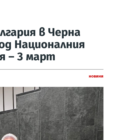
лгария в Черна
вод Националния
я – 3 март
Новини