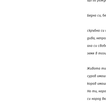
що ги ражд
Бедна си, б
скръбна си 
дива, непро
ала си своб
земя в този
Живота ти 
суров имаш 
корав имаш 
Но ти, наро
си народ ве