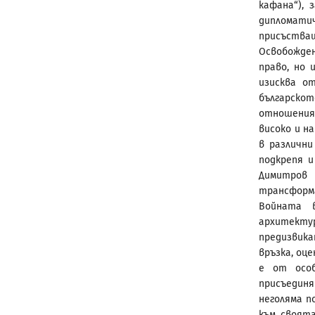
кафана“), 
дипломати
присъств
Освобожде
право, но 
изисква о
българск
отношения 
високо и н
в различни
подкрепя 
Димитров
трансформ
Войната 
архитект
предизвика
връзка, оц
е от особ
присъединя
неголяма п
към своята