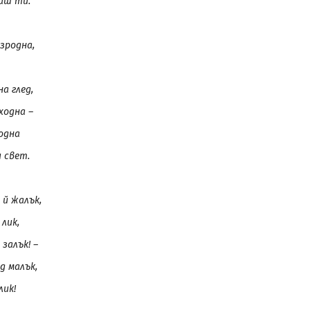
аш ти.
езродна,
на глед,
ходна –
одна
 свет.
й жалък,
лик,
залък! –
д малък,
лик!