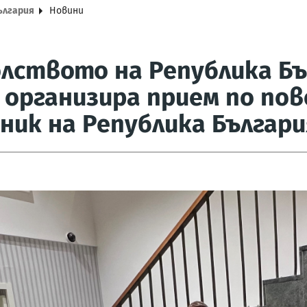
ългария
Новини
лството на Република Бъ
 организира прием по по
ник на Република Българи