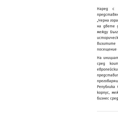
Наред с 
представя
„Черна гора
на двете 
между Бъл
историчес
визитите 
посещение д
На инициат
сред кои
европейск
представ
преговарящ
Република
корпус, м
бизнес сре