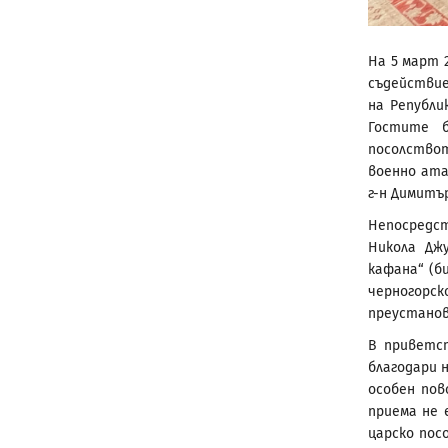
На 5 март 
съдействие
на Републи
Гостите 
посолствот
военно ата
г-н Димитъ
Непосредст
Никола Дж
кафана“ (б
черногорс
преустанов
В приветс
благодари 
особен пов
приема не 
царско пос