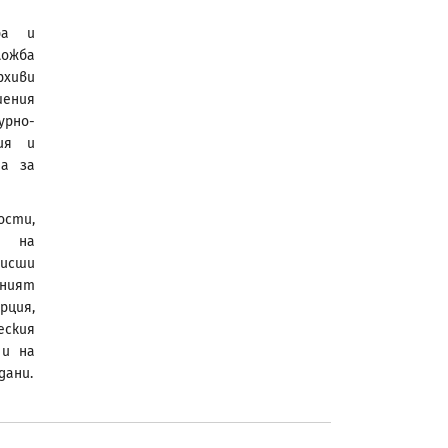
ра и
ложба
рхиви
шения
урно-
ия и
а за
ости,
а на
висши
ният
рция,
еския
 и на
дани.