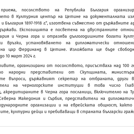
приема, посолството на Република България организи
нето в Културния център на Цетине на документалната из
 и България 1897-1918 г.“, изготвена съвместно от държавните а
държави. Експозицията е посветена на двустранните отно
гария и Черна гора и отразява дългогодишните богати култ
ки връзки, установяването на дипломатически отношен
на цар Фердинанд в Цетине. Изложбата ще бъде свободн
о 10 март 2024 г.
ивите, организирани от посолството, присъстваха над 100 г
то народни представители от Скупщината, министър
ите въпроси, държавният секретар на отбраната, други 
ители на черногорските институции в това число Глав
, акредитираните в Черна гора посланици, включително на Ту
 Северна Македония и Сърбия, представители на дипломатич
еждународните организации и на еврейската общност, както
дите, културни дейци и пребиваващи в страната български граж