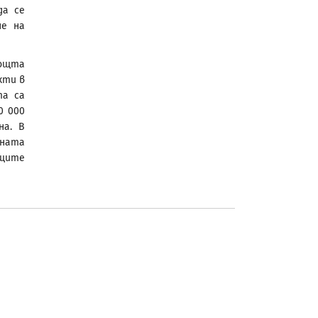
да се
не на
мощта
кти в
та са
0 000
на. В
ената
ящите