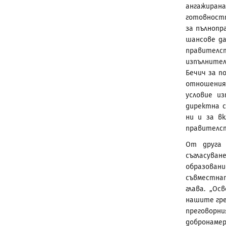
ангажиран
готовностт
за пълнопр
шансове д
правителст
изпълнител
Бечич за п
отношения
условие и
директна с
ни и за в
правителст
От друга 
съгласува
образован
съвместна
глава. „О
нашите гре
преговор
добронаме