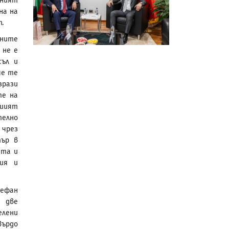
ният
на на
.
рните
 не е
съл и
че те
зрази
те на
ашият
елно
чрез
тър в
тта и
ия и
ефан
е две
елени
върдо