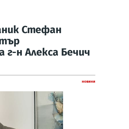
аник Стефан
стър
 г-н Алекса Бечич
Новини