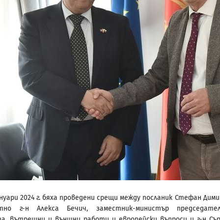
 януари 2024 г. бяха проведени срещи между посланик Стефан Дим
тно г-н Алекса Бечич, заместник-министър председате
а, вътрешни и външни работи и европейски въпроси и г-н Съ