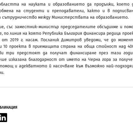
областта на науката и образованието да продължи, което 
обмена на студенти и преподаватели, както и в подписва
а сътрудничество между Министерствата на образованието.
ие, със заместник-министър председателите обсъдихме и по
е, по линия на която Република България финансира редица прое
 от 2019 г. насам. Посланик Димитров уведоми, че до момен
и 10 проекта в приемащата страна на обща стойност над 40
ови три предстоят да получат финансиране през тази годи
еше изказана благодарност от името на Черна гора за получ
 помощ и адекватното й насочване към възможно най-подход
и.
УБЛИКАЦИЯ
acebook
LinkedIn