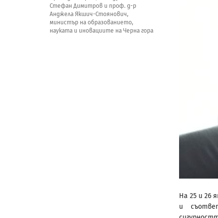
Стефан Димитров и проф. д-р
Анджела Якшич-Стоянович,
министър на образованието,
науката и иновациите на Черна гора
На 25 и 26
и съотве
сигурностт