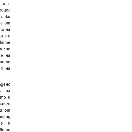
о и с
роцес
сички
то от
то на
и г-н
ските
телно
че на
нието
ия на
ъдено
та на
кто и
жавен
 и от
повод
те и
двете