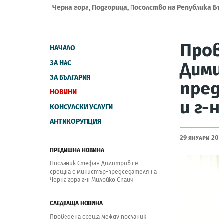
Черна гора, Подгорица, Посолство на Република Б
Пров
НАЧАЛО
ЗА НАС
Дим
ЗА БЪЛГАРИЯ
пред
НОВИНИ
и г-
КОНСУЛСКИ УСЛУГИ
АНТИКОРУПЦИЯ
29 Януари 20
ПРЕДИШНА НОВИНА
Посланик Стефан Димитров се
срещна с министър-председателя на
Черна гора г-н Милойко Спаич
СЛЕДВАЩА НОВИНА
Проведена среща между посланик