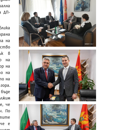
иална
а ДП-
лика
трана
та на
лство
ък в
о на
ор на
то на
то на
гора.
 бъде
ължим
е, че
ч. По
стите
 че е