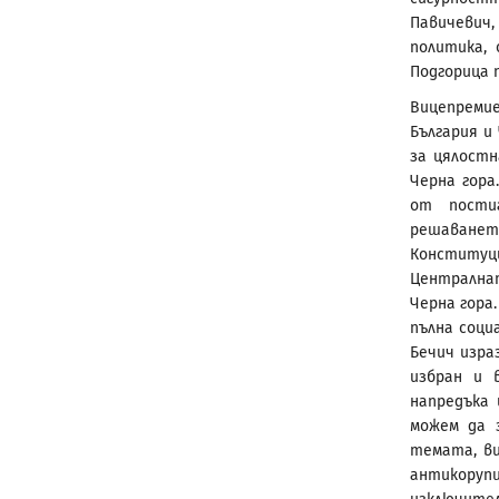
Павичевич
политика,
Подгорица п
Вицепрем
България и
за цялостн
Черна гора
от пости
решаванет
Конституци
Централна
Черна гора
пълна соци
Бечич изра
избран и 
напредъка 
можем да 
темата, в
антикоруп