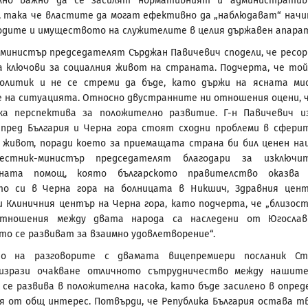
лно важно да се засилят нормативният и административ
 така че властите да могат ефективно да „наблюдават“ начи
одите и имуществото на служителите в целия държавен апарат
министър председателят Сърджан Павичевич сподели, че ресо
а ключови за социалния живот на страната. Подчерта, че той
политик и не се стреми да бъде, като държи на ясната ми
 на ситуацията. Относно двустранните ни отношения оцени, 
ка перспектива за положително развитие. Г-н Павичевич и
 пред България и Черна гора стоят сходни проблеми в сфери
 живот, поради което за приемащата страна би бил ценен н
естник-министър председателят благодари за изключит
ената помощ, която българското правителство оказва 
то си в Черна гора на болницата в Никшич, Здравния цен
и Клиничния център на Черна гора, като подчерта, че „близос
тношения между двата народа са наследени от Югослав
то се развиват за взаимно удовлетворение“.
о на разговорите с двамата вицепремиери посланик Ст
изрази очакване отличното сътрудничество между нашит
 се развива в положителна насока, като бъде засилено в опред
я от общ интерес. Потвърди, че Република България остава т