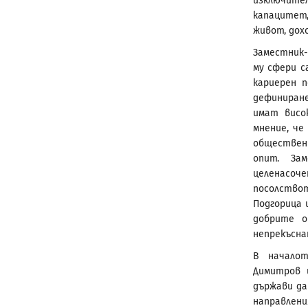
изключите
капацитет,
живот, дох
Заместник-
му сфери с
кариерен 
дефиниране
имат висо
мнение, че
обществен
опит. Зам
целенасоч
посолство
Подгорица 
добрите о
непрекъсна
В началот
Димитров 
държави да
направлени