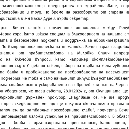
, заместник-министър председател по здравеопазване, соц
 образование и труд. По време на разговорите от страна н
рисъства и г-н Васил Дурев, първи секретар.
иерът Бечич изтъкна отличните отношения между Репуб
 Черна гора, като изказа специална благодарност на нашата с
ата и безрезервна подкрепа и поддръжка за евроинтеграция
. По вътрешнополитическата тематика, Бечич изрази задово
гнатия от правителството на Милойко Спаич напред
о на ключови въпроси, като например окомплектованет
онния съд и Съдебния съвет, избора на първата жена гувернь
та банка и провеждането на преброяването на население
. Подчерта, че това е само началният импулс към установяване
ална стабилност и ускоряването на европейския път на Черна 
зи убеденост, че тази събота, 28.01.2024 г., от Скупщината ще
върховният държавен прокурор. „Надяваме се, че ще прод
и през следващите месеци ще получим окончателно признани
започнем да затваряме преговорните глави“, подчерта Бечи
ицепремиерът изложи успехите на правителството и в обла
ция и борба с организираната престъпност, като оцени,