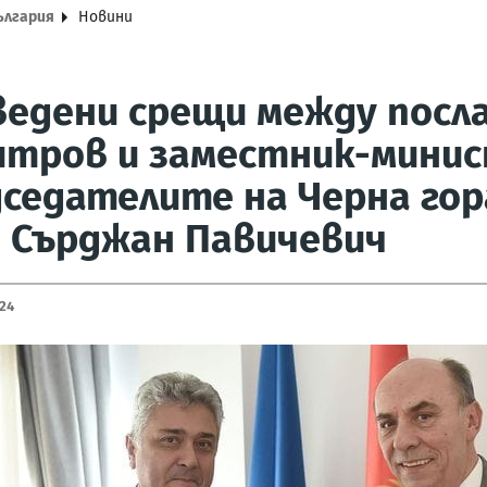
ългария
Новини
едени срещи между посл
итров и заместник-мини
седателите на Черна гора
н Сърджан Павичевич
24