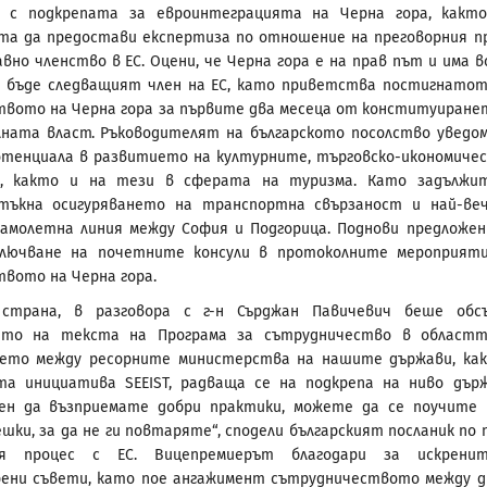
а с подкрепата за евроинтеграцията на Черна гора, какт
а да предостави експертиза по отношение на преговорния п
авно членство в ЕС. Оцени, че Черна гора е на прав път и има в
а бъде следващият член на ЕС, като приветства постигнато
вото на Черна гора за първите два месеца от конституиране
ната власт. Ръководителят на българското посолство уведом
отенциала в развитието на културните, търговско-икономиче
, както и на тези в сферата на туризма. Като задължи
зтъкна осигуряването на транспортна свързаност и най-ве
амолетна линия между София и Подгорица. Поднови предложе
ключване на почетните консули в протоколните мероприят
вото на Черна гора.
страна, в разговора с г-н Сърджан Павичевич беше обс
нето на текста на Програма за сътрудничество в област
ието между ресорните министерства на нашите държави, ка
та инициатива SEEIST, радваща се на подкрепа на ниво дър
свен да възприемате добри практики, можете да се поучите
шки, за да не ги повтаряте“, сподели българският посланик по 
ния процес с ЕС. Вицепремиерът благодари за искрени
рени съвети, като пое ангажимент сътрудничеството между 