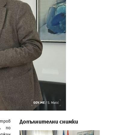
Допълнителни снимки
итров
л по
рджан