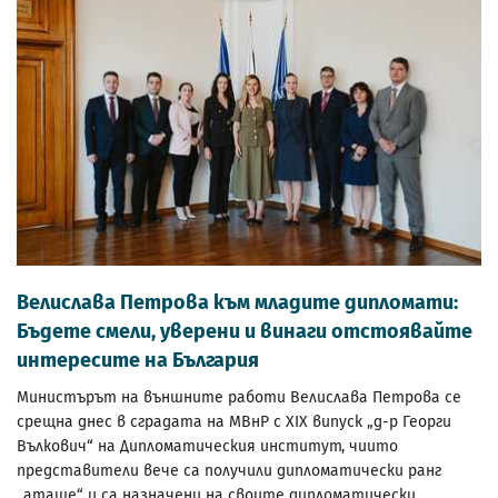
Велислава Петрова към младите дипломати:
Бъдете смели, уверени и винаги отстоявайте
интересите на България
Министърът на външните работи Велислава Петрова се
срещна днес в сградата на МВнР с XIX випуск „д-р Георги
Вълкович“ на Дипломатическия институт, чиито
представители вече са получили дипломатически ранг
„аташе“ и са назначени на своите дипломатически