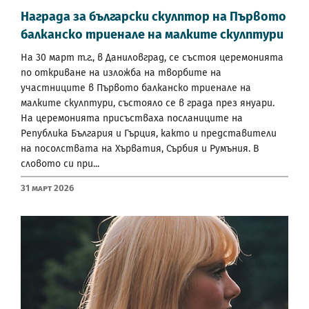
Награда за български скулптор на Първото
балканско триенале на малките скулптури
На 30 март т.г., в Даниловград, се състоя церемонията
по откриване на изложба на творбите на
участниците в Първото балканско триенале на
малките скулптури, състояло се в града през януари.
На церемонията присъстваха посланиците на
Република България и Гърция, както и представители
на посолствата на Хърватия, Сърбия и Румъния. В
словото си при...
31 Март 2026