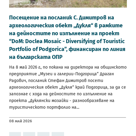
Посещение на посланик С. Димитров на
археологическия обект „Дукля“ в рамките
на дейностите по изпълнение на проект
“DoM: Doclea Mosaic - Diversifying of Touristic
Portfolio of Podgorica”, финансиран по линия
на българската ОПР
На 8 май 2026 г., по покана на директора на общинското
предприятие „Музеи и галерии-Подгорица“ Драган
Радович, посланик Стефан Димитров посети
археологическия обект „Дукля“ край Подгорица, за да се
запознае с хода на дейностите по изпълнение на
проекта „Дуклянски мозайки - разнообразяване на
туристическото портфолио на...
08 Май 2026