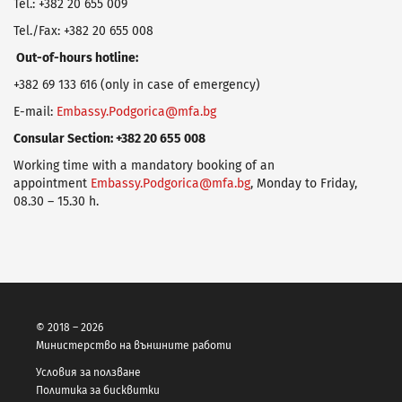
Tel.: +382 20 655 009
Tel./Fax: +382 20 655 008
Out
-of-hours hotline:
+382 69 133 616 (only in case of emergency)
E-mail:
Embassy.Podgorica@mfa.bg
Consular Section: +382 20 655 008
Working time with a mandatory booking of an
appointment
Embassy.Podgorica@mfa.bg
, Monday to Friday,
08.30 – 15.30 h.
© 2018 – 2026
Министерство на външните работи
Условия за ползване
Политика за бисквитки