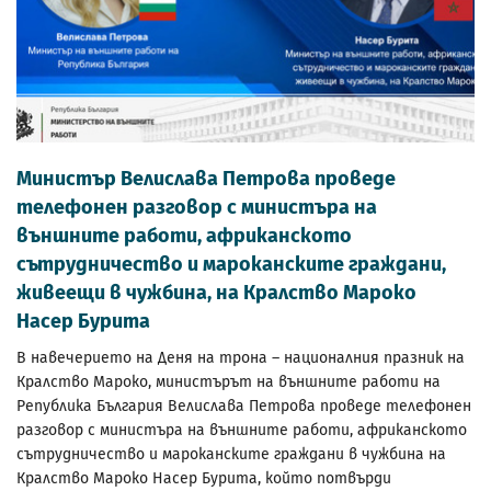
Министър Велислава Петрова проведе
телефонен разговор с министъра на
външните работи, африканското
сътрудничество и мароканските граждани,
живеещи в чужбина, на Кралство Мароко
Насер Бурита
В навечерието на Деня на трона – националния празник на
Кралство Мароко, министърът на външните работи на
Република България Велислава Петрова проведе телефонен
разговор с министъра на външните работи, африканското
сътрудничество и мароканските граждани в чужбина на
Кралство Мароко Насер Бурита, който потвърди