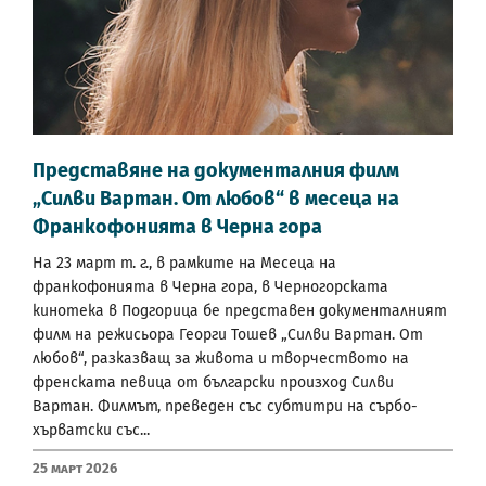
Представяне на документалния филм
„Силви Вартан. От любов“ в месеца на
Франкофонията в Черна гора
На 23 март т. г., в рамките на Месеца на
франкофонията в Черна гора, в Черногорската
кинотека в Подгорица бе представен документалният
филм на режисьора Георги Тошев „Силви Вартан. От
любов“, разказващ за живота и творчеството на
френската певица от български произход Силви
Вартан. Филмът, преведен със субтитри на сърбо-
хърватски със...
25 Март 2026