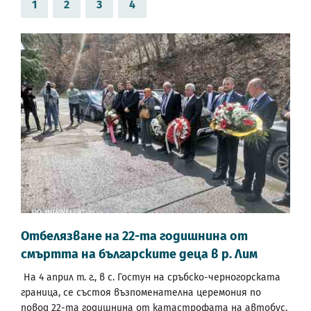
1
2
3
4
Отбелязване на 22-та годишнина от
смъртта на българските деца в р. Лим
На 4 април т. г., в с. Гостун на сръбско-черногорската
граница, се състоя възпоменателна церемония по
повод 22-та годишнина от катастрофата на автобус,