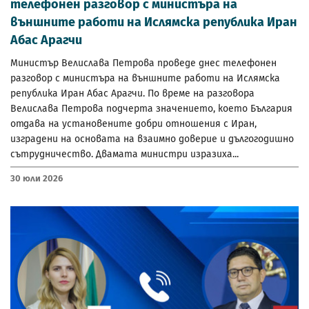
телефонен разговор с министъра на
външните работи на Ислямска република Иран
Абас Арагчи
Министър Велислава Петрова проведе днес телефонен
разговор с министъра на външните работи на Ислямска
република Иран Абас Арагчи. По време на разговора
Велислава Петрова подчерта значението, което България
отдава на установените добри отношения с Иран,
изградени на основата на взаимно доверие и дългогодишно
сътрудничество. Двамата министри изразиха...
30 Юли 2026