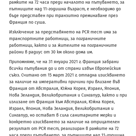
рамките на 72 часа преди началото на пътуването, за
пътниците над 11-годишна възраст, е необходимо до
бъде представен при транзитно преминаване през
Франция по суша.
Изключение за представянето на PCR тест има за
транспортните работници, за пограничните
работници, както и за жителите на пограничните
райони в радиус от 30 км около дома им.
Припомняме, че на 31 януари 2021 г. Франция забрани
всички пътувания до и от страни извън Европейския
съюз. Считано от 15 март 2021 г. отпадна изискването
за наличие на императивни причини при влизане във
Франция от Австралия, Южна Корея, Израел, Япония,
Нова Зеландия, Великобритания и Сингапур, както и при
излизане от Франция към Австралия, Южна Корея,
Израел, Япония, Нова Зеландия, Великобритания и
Сингапур, но остават в сила санитарните мерки и
конкретно изискването за наличие на отрицателен
резултат от PCR тест, реализиран в рамките на 72
часа преди пътуването, за пътниците над 11-годишна