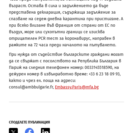
възраст. Остава в сила и задължението да бъде
представена декларация, съдържаща задължение за
спазване на седем дневна карантина при пристигане. А
при всяко влизане във Франция от страни от ЕС по
въздух, море или сухопътни граници се изисква
отрицателен PCR тест за коронавирус, направен в
рамките на 72 часа преди началото на пътуването.
При нужда от съдействие българските граждани могат
да се свържат с посолството на Република България в
Париж на следния телефонен номер: 0033145518590, на
дежурен номер в извънработно време: +33 6 23 18 09 93,
както и чрез ел. поща на адреси:
consul@ambbulgarie.fr,
Embassy.Paris@mfa.bg
СПОДЕЛЕТЕ ПУБЛИКАЦИЯ
X
Facebook
LinkedIn