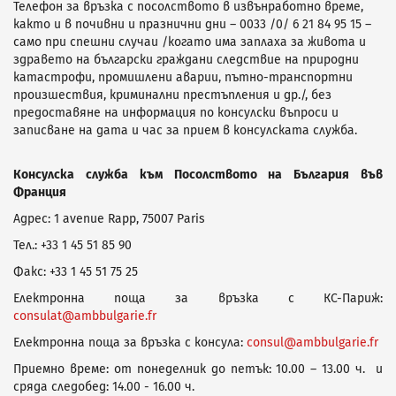
Телефон за връзка с посолството в извънработно време,
както и в почивни и празнични дни – 0033 /0/ 6 21 84 95 15 –
само при спешни случаи /когато има заплаха за живота и
здравето на български граждани следствие на природни
катастрофи, промишлени аварии, пътно-транспортни
произшествия, криминални престъпления и др./, без
предоставяне на информация по консулски въпроси и
записване на дата и час за прием в консулската служба.
Консулска служба към Посолството на България във
Франция
Адрес: 1 avenue Rapp, 75007 Paris
Тел.: +33 1 45 51 85 90
Факс: +33 1 45 51 75 25
Електронна поща за връзка с КС-Париж:
consulat@ambbulgarie.fr
Електронна поща за връзка с консула:
consul@ambbulgarie.fr
Приемно време: от понеделник до петък: 10.00 – 13.00 ч. и
сряда следобед: 14.00 - 16.00 ч.