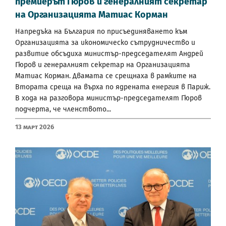
премиерът Гюров и генералният секретар
на Организацията Матиас Корман
Напредъка на България по присъединяването към
Организацията за икономическо сътрудничество и
развитие обсъдиха министър-председателят Андрей
Гюров и генералният секретар на Организацията
Матиас Корман. Двамата се срещнаха в рамките на
Втората среща на върха по ядрената енергия в Париж.
В хода на разговора министър-председателят Гюров
подчерта, че членството...
13 Март 2026