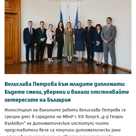
Велислава Петрова към младите дипломати:
Бъдете смели, уверени и винаги отстоявайте
интересите на България
Министърът на външните работи Велислава Петрова се
срещна днес в сградата на МВнР с XIX випуск „д-р Георги
Вълкович“ на Дипломатическия институт, чиито
представители вече са получили дипломатически ранг