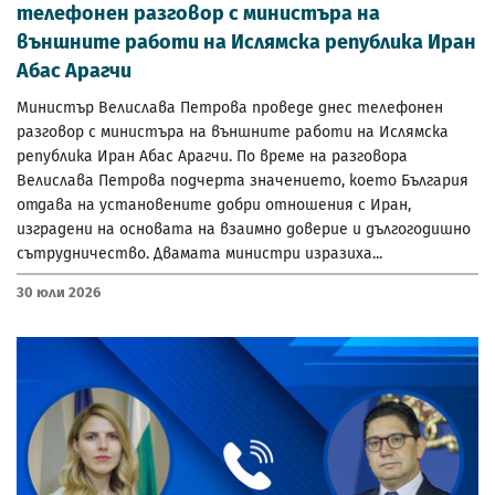
телефонен разговор с министъра на
външните работи на Ислямска република Иран
Абас Арагчи
Министър Велислава Петрова проведе днес телефонен
разговор с министъра на външните работи на Ислямска
република Иран Абас Арагчи. По време на разговора
Велислава Петрова подчерта значението, което България
отдава на установените добри отношения с Иран,
изградени на основата на взаимно доверие и дългогодишно
сътрудничество. Двамата министри изразиха...
30 Юли 2026