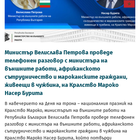
Министър Велислава Петрова проведе
телефонен разговор с министъра на
външните работи, африканското
сътрудничество и мароканските граждани,
живеещи в чужбина, на Кралство Мароко
Насер Бурита
В навечерието на Деня на трона – националния празник на
Кралство Мароко, министърът на външните работи на
Република България Велислава Петрова проведе телефонен
разговор с министъра на външните работи, африканското
сътрудничество и мароканските граждани в чужбина на
Кралство Мароко Насер Бурита, който потвърди