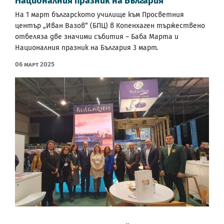
Националния празник на България
На 1 март българското училище към Просветния
център „Иван Вазов“ (БПЦ) в Копенхаген тържествено
отбеляза две значими събития – Баба Марта и
Националния празник на България 3 март.
06 Март 2025