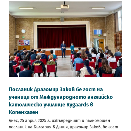
Посланик Драгомир Заков бе гост на
ученици от Международното английско
католическо училище Rygaards в
Копенхаген
Днес, 25 април 2025 г., извънредният и пълномощен
посланик на България в Дания, Драгомир Заков, бе гост