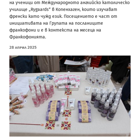
на ученици от Международното английско католическо
училище „Rygaards“ в Копенхаген, които изучават
френски като чужд език. Посещението е част от
инициативата на Групата на посланиците
франкофони и е в контекста на месеца на
Франкофонията.
28 Април 2025