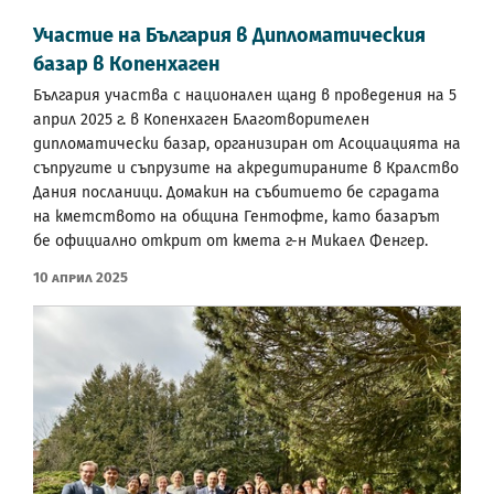
Участие на България в Дипломатическия
базар в Копенхаген
България участва с национален щанд в проведения на 5
април 2025 г. в Копенхаген Благотворителен
дипломатически базар, организиран от Асоциацията на
съпругите и съпрузите на акредитираните в Кралство
Дания посланици. Домакин на събитието бе сградата
на кметството на община Гентофте, като базарът
бе официално открит от кмета г-н Микаел Фенгер.
10 Април 2025