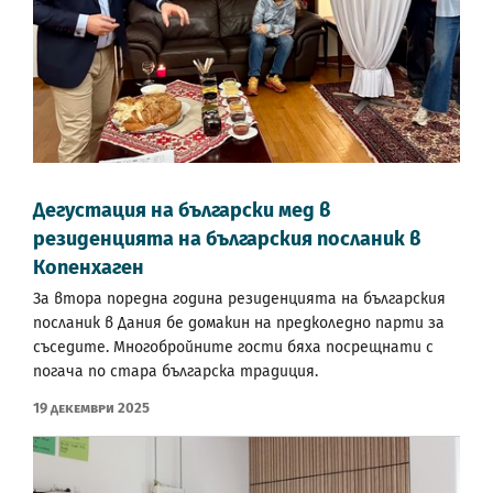
Дегустация на български мед в
резиденцията на българския посланик в
Копенхаген
За втора поредна година резиденцията на българския
посланик в Дания бе домакин на предколедно парти за
съседите. Многобройните гости бяха посрещнати с
погача по стара българска традиция.
19 Декември 2025