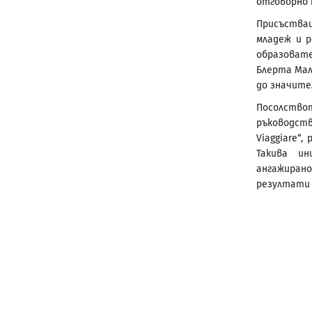
отговорно 
Присъства
младеж и 
образовате
Блерта Мал
до значите
Посолств
ръководств
Viaggiare“
Такива и
ангажиран
резултати 