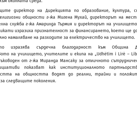
към околната среда.“
щите директор на Дирекцията по образование, култура, с
религиозни общности г-жа Мигена Мухай, директорът на мес
лна служба г-жа Амарилда Търмия и директорът на училището
икати изразиха признателност за финансирането, което ще д
лно намаляване на разходите за електричество на училището.
ото изразява сърдечна благодарност към Община Ду
ото на училището, учителите и екипа на „Udhëtim i Lirë – Libe
, ръководен от г-жа Миранда Мансаку за отличното сътрудниче
нициативи показват как институционалното партньорст
остта на общността водят до реални, трайни и положит
за следващите поколения.