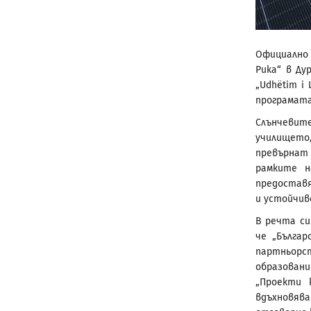
Официално 
Puka“ в Ду
„Udhëtim i 
програмата
Слънчевит
училището
превърнат 
рамките н
предоставя
и устойчив
В речта си
че „Бълга
партньорс
образован
„Проекти 
вдъхновяв