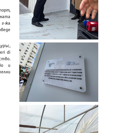
порт,
тната
 г-жа
оведе
ръс,
ri di
ство.
во и
елни