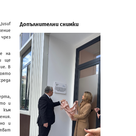
Допълнителни снимки
Jusuf
жение
 чрез
те на
 и ще
ие. В
която
среда
ерта,
ото и
 към
ения.
но и
стват