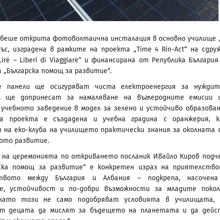
беше открита фотоволтаична инсталация в основно училище „
ръс, изградена в рамките на проекта „Time 4 Rin-Act“ на сдру
Lirë – Liberi di Viaggiare“ и финансирана от Република България
 „Българска помощ за развитие“.
е панели ще осигуряват чиста електроенергия за нужди
, ще допринесат за намаляване на въглеродните емисии
учебното заведение в модел за зелено и устойчиво образован
а проекта е създадена и учебна градина с оранжерия, 
 на еко-клуба на училището практически знания за околната 
ото развитие.
 на церемонията по откриването посланик Ивайло Киров подч
рска помощ за развитие“ е конкретен израз на приятелств
твото между България и Албания – подкрепа, насочена
ие, устойчивост и по-добри възможности за младите покол
като този не само подобряват условията в училищата, 
ат децата да мислят за бъдещето на планетата и да дей