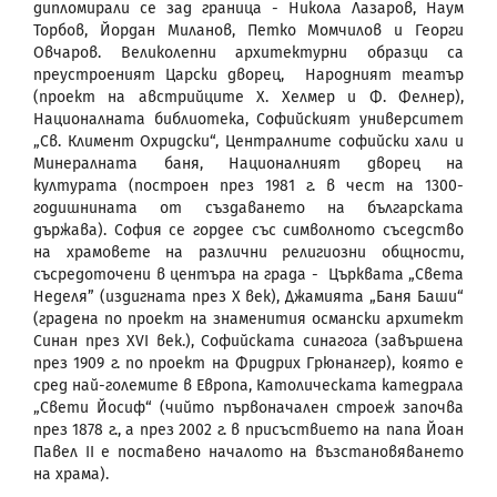
дипломирали се зад граница - Никола Лазаров, Наум
Торбов, Йордан Миланов, Петко Момчилов и Георги
Овчаров. Великолепни архитектурни образци са
преустроеният Царски дворец, Народният театър
(проект на австрийците Х. Хелмер и Ф. Фелнер),
Националната библиотека, Софийският университет
„Св. Климент Охридски“, Централните софийски хали и
Минералната баня, Националният дворец на
културата (построен през 1981 г. в чест на 1300-
годишнината от създаването на българската
държава). София се гордее със символното съседство
на храмовете на различни религиозни общности,
съсредоточени в центъра на града - Църквата „Света
Неделя” (издигната през Х век), Джамията „Баня Баши“
(градена по проект на знаменития османски архитект
Синан през ХVI век.), Софийската синагога (завършена
през 1909 г. по проект на Фридрих Грюнангер), която е
сред най-големите в Европа, Католическата катедрала
„Свети Йосиф“ (чийто първоначален строеж започва
през 1878 г., а през 2002 г. в присъствието на папа Йоан
Павел II е поставено началото на възстановяването
на храма).