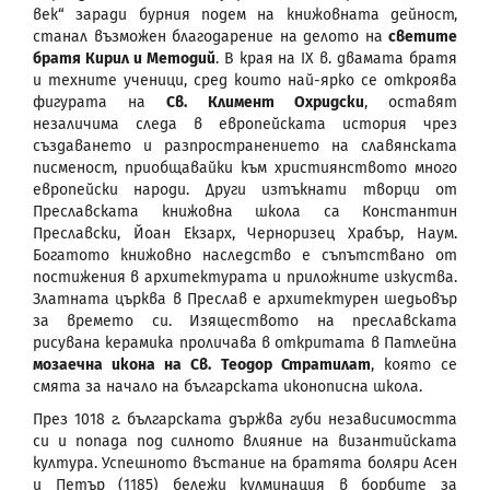
век“ заради бурния подем на книжовната дейност,
станал възможен благодарение на делото на
светите
братя Кирил и Методий
. В края на IX в. двамата братя
и техните ученици, сред които най-ярко се откроява
фигурата на
Св. Климент Охридски
, оставят
незаличима следа в европейската история чрез
създаването и разпространението на славянската
писменост, приобщавайки към християнството много
европейски народи. Други изтъкнати творци от
Преславската книжовна школа са Константин
Преславски, Йоан Екзарх, Черноризец Храбър, Наум.
Богатото книжовно наследство е съпътствано от
постижения в архитектурата и приложните изкуства.
Златната църква в Преслав е архитектурен шедьовър
за времето си. Изяществото на преславската
рисувана керамика проличава в откритата в Патлейна
мозаечна икона на Св. Теодор Стратилат
, която се
смята за начало на българската иконописна школа.
През 1018 г. българската държва губи независимостта
си и попада под силното влияние на византийската
култура. Успешното въстание на братята боляри Асен
и Петър (1185) бележи кулминация в борбите за