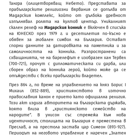
Тангра (олицетворяващ Небето). Представата за
прабългарските религиозни вярвания се допълва от
Мадарския комплекс, който от дълбока древност
изпълнявал ролята на култов център. Уникалният
скален релеф на
Мадарския конник
е включен в списъка
на ЮНЕСКО през 1979 г. и десетилетия по-късно е
обявен за глобален символ на България. Остават
спорни данните за датировката на паметника и за
самоличността на конника. Разпространени са
схващанията, че на барелефът е изобразен хан Тервел
(700–721), прочут с дипломатическата си дарба, или
сборен образ на конника герой, който може да се
отъждестви с всеки прабългарски владетел.
През 864 г., по време на управлението на княз Борис I
Михаил (852-889), християнството в източно
православния канон е прието като официална религия.
Този акт издига авторитета на българската държава,
която влиза в „християнското семейство на
народите“. В унисон със стремежа към нова
идентичност, столицата на България е преместена в
Преслав, а на престола застава цар Симеон (893-927).
Периодът на неговото управление е наречен „Златен