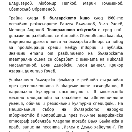
Владигеров, Любомир Пипков, Марин Големинов,
Светослав Обретенов.
Трайна следа в
българското кино
след 1960-те
оставят режисьорите Рангел Вълчанов, Въло Радев,
Методи Андонов.
Театралното изкуство
е сред най-
динамично развиващи се жанрове. Световната класика,
модерната драма и пиеси на български автори са повод
за провокиращи срещи между творци и публика.
Значими етапи от развитието на българската
театрална сцена се свързват с имената на Николай
Масалитинов, Боян Дановски, Леон Даниел, Крикор
Азарян, Димитър Гочев.
Уникалният български фолклор е ревниво съхраняван
през десетилетията в академичните изследвания, в
национални културни институти и в множество
местни инициативи за опазване на автентичните
умения, обичаи и регионални културни специфики. На
Националния събор на българското народно
творчество в Копривщица през 1960-те американски
етнограф забелязва младата тогава Валя Балканска и
прави запис на песента „Излел е Дельо хайдутин“. По