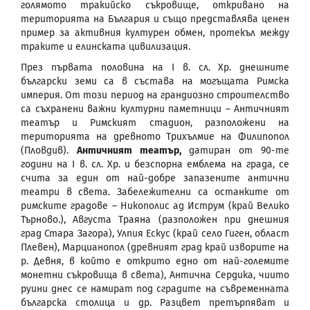
голямото тракийско съкровище, откривано на
територията на България и също представлява ценен
пример за активния културен обмен, протекъл между
траките и елинската цивилизация.
През първата половина на I в. сл. Хр. днешните
български земи са в състава на могъщата Римска
империя. От този период на грандиозно строителство
са съхранени важни културни паметници – Античният
театър и Римският стадион, разположени на
територията на древното Трихълмиe на Филипопол
(Пловдив).
Античният театър,
датиран от 90-те
години на I в. сл. Хр. и безспорна емблема на града, се
счита за един от най-добре запазените антични
театри в света. Забележителни са останките от
римските градове – Никополис ад Иструм (край Велико
Търново.), Августа Траяна (разположен при днешния
град Стара Загора), Улпия Ескус (край село Гиген, област
Плевен), Марцианопол (древният град край изворите на
р. Девня, в който е открито едно от най-големите
монетни съкровища в света), Антична Сердика, чиито
руини днес се намират под сградите на съвременната
българска столица и др. Разцвет претърпяват и