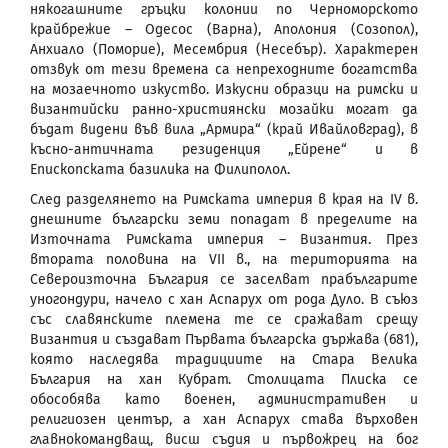
някогашните гръцки колонии по Черноморското
крайбрежие – Одесос (Варна), Аполония (Созопол),
Анхиало (Поморие), Месембрия (Несебър). Характерен
отзвук от тези времена са непреходните богатства
на мозаечното изкуство. Изкусни образци на римски и
византийски ранно-християнски мозайки могат да
бъдат видени във вила „Армира“ (край Ивайловград), в
късно-античната резиденция „Ейрене“ и в
Епископската базилика на Филиполол.
След разделянето на Римската империя в края на IV в.
днешните български земи попадат в пределите на
Източната Римската империя – Византия. През
втората половина на VII в., на територията на
Североизточна България се заселват прабългарите
уногондури, начело с хан Аспарух от рода Дуло. В съюз
със славянските племена те се сражават срещу
Византия и създават Първата българска държава (681),
която наследява традициите на Стара Велика
България на хан Кубрат. Столицата Плиска се
обособява като военен, административен и
религиозен център, а хан Аспарух става върховен
главнокомандващ, висш съдия и първожрец на бог