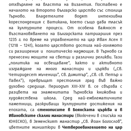
отхвърляне на властта на Византия. Поставено е
началото на Второто българско царство със столица
Търново. Владетелите водят интензивна
кореспонденция с Ватикана, което също дава тласък
на културните процеси. От особена важност е
възстановяването на Българската патриаршия през
1235 г. по време на управлението на цар Иван Асен II
(1218 – 1241), когато царството достига най-голямото
си разширение и политическо надмощие. В Търново са
пренесени мощите на светци и различни реликви. Тази
„политика на освещаване“, както и активното
изграждане на много манастири и църкви („Св.
Четиридесет мъченици”, Св. Димитър”, „Св. св. Петър и
Павел”), превръщат престолния град във важно
духовно средище. Периодът XIII-XIV в. се свързва с
разцвета на знаменитата Търновска книжовна и
художествена школа. Сред най-емблематичните
паметници, разкриващи културните достижения на
епохата, са
стенописите в Боянската църква и в
Ивановските скални манастири
(включени в списъка на
ЮНЕСКО), в Земенският манастир „Св. Йоан Богослов”,
цветните миниатюри в
Четвероевангелието на цар