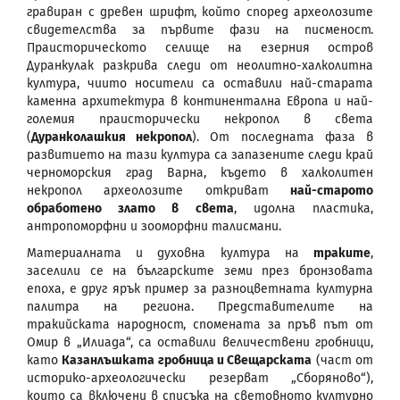
гравиран с древен шрифт, който според археолозите
свидетелства за първите фази на писменост.
Праисторическото селище на езерния остров
Дуранкулак разкрива следи от неолитно-халколитна
култура, чиито носители са оставили най-старата
каменна архитектура в континентална Европа и най-
големия праисторически некропол в света
(
Дуранколашкия некропол
). От последната фаза в
развитието на тази култура са запазените следи край
черноморския град Варна, където в халколитен
некропол археолозите откриват
най-старото
обработено злато в света
, идолна пластика,
антропоморфни и зооморфни талисмани.
Материалната и духовна култура на
траките
,
заселили се на българските земи през бронзовата
епоха, е друг ярък пример за разноцветната културна
палитра на региона. Представителите на
тракийската народност, спомената за пръв път от
Омир в „Илиада“, са оставили величествени гробници,
като
Казанлъшката гробница и Свещарската
(част от
историко-археологически резерват „Сборяново“),
които са включени в списъка на световното културно