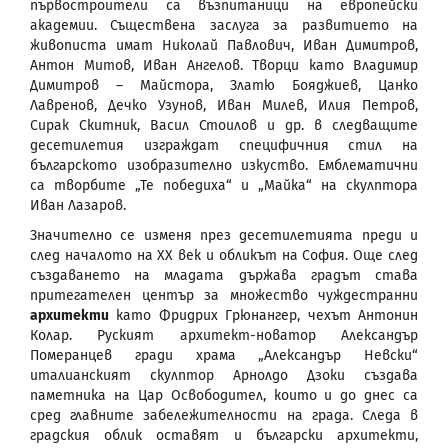
първостроители са възпитаници на европейски
академии. Съществена заслуга за развитието на
живописта имат Николай Павлович, Иван Димитров,
Антон Митов, Иван Ангелов. Творци като Владимир
Димитров – Майстора, Златю Бояджиев, Цанко
Лавренов, Дечко Узунов, Иван Милев, Илия Петров,
Сирак Скитник, Васил Стоилов и др. в следващите
десетилетия изграждат специфичния стил на
българското изобразително изкуство. Емблематични
са творбите „Те победиха“ и „Майка“ на скулптора
Иван Лазаров.
Значително се изменя през десетилетията преди и
след началото на ХХ век и обликът на София. Още след
създаването на младата държава градът става
притегателен център за множество чуждестранни
архитекти
като Фридрих Грюнангер, чехът Антонин
Колар. Руският архитект-новатор Александър
Померанцев гради храма „Александър Невски“
италианският скулптор Арнолдо Дзоки създава
паметника на Цар Освободител, които и до днес са
сред главните забележителности на града. Следа в
градския облик оставят и български архитекти,