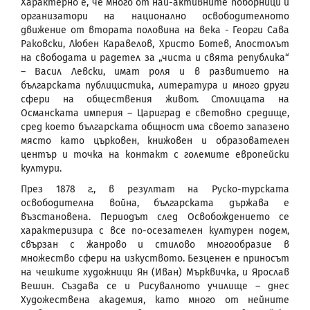
Характерно е, че много от най-активните поборници и
организатори на национално освободителното
движение от втората половина на века - Георги Сава
Раковски, Любен Каравелов, Христо Ботев, Апостолът
на свободата и радетел за „чиста и свята република“
– Васил Левски, имат роля и в развитието на
българската публицистика, литература и много други
сфери на обществения живот. Столицата на
Османската империя – Цариград е световно средище,
сред което българската общност има своето запазено
място като църковен, книжовен и образователен
център и точка на контакт с големите европейски
култури.
През 1878 г., в резултат на Руско-турската
освободителна война, българската държава е
възстановена. Периодът след Освобождението се
характеризира с все по-осезателен културен подем,
свързан с жанрово и стилово многообразие в
множество сфери на изкуството. Безценен е приносът
на чешките художници Ян (Иван) Мърквичка, и Ярослав
Вешин. Създава се и Рисувалното училище – днес
Художествена академия, като много от нейните