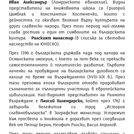
Иван Александър
(Лондонското евангелие). Видни
представители на книжовната школа са Григорий
Цамблак и Константин Костенечки, които с
дейността си оказват влияние върху културата на
други славянски народи. През този период най-голяма
слава достига и един от символите на българската
култура -
Рилският манастир
(в списъка за световно
наследство на ЮНЕСКО).
През 1396 г. българската държава пада под напора на
Османската империя, с което за пет века се прекъсва
самостоятелното й политическо развитие. Първите
наченки на пробуждане на българската духовност са
налице по време на Възраждането (XVIII-XIX в.). През
тази преломна епоха българите отново придобиват
съзнанието за пълноценни участници в европейската
цивилизация. Най-видният представител на Ранното
възраждане е
Паисий Хилендарски,
който през 1762 г.
завършва бележития си труд „История
славянобългарска” в Зографския манастир. Устремът
към просвета и книжнина е доразвит през следващия
век от Петър Берон, Неофит Рилски, Васил Априлов.
През този период настъпват дълбоки социални и