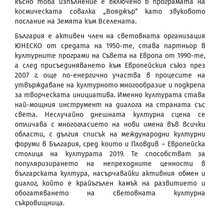
късно това изпълнение е включено в програмата на
космическата совалка „Вояджър“ като звуковото
послание на Земята към Вселената.
България е активен член на световната организация
ЮНЕСКО от средата на 1950-те, става партньор в
културните програми на Съвета на Европа от 1990-те,
а след присъединяването към Европейския съюз през
2007 г. още по-енергично участва в процесите на
утвърждаване на културното многообразие и подкрепа
за творческата инициатива. Именно културата става
най-мощния инструмент на диалога на страната със
света. Неслучайно днешната културна сцена се
отличава с многогласието на нови имена във всички
области, с дългия списък на международни културни
форуми в България, сред които и Пловдив – Европейска
столица на културата 2019. Те способстват за
популяризирането на непреходните ценности в
българската култура, насърчавайки активния обмен и
диалог, който е крайъгълен камък на развитието и
обогатяването на световната културна
съкровищница.