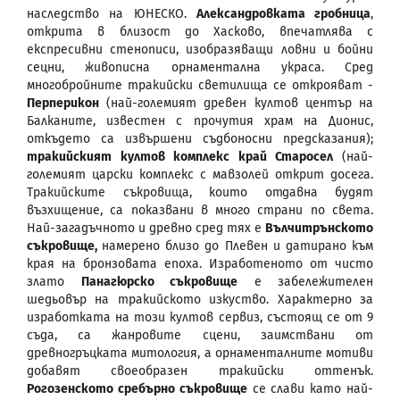
наследство на ЮНЕСКО.
Александровката гробница
,
открита в близост до Хасково, впечатлява с
експресивни стенописи, изобразяващи ловни и бойни
сецни, живописна орнаментална украса. Сред
многобройните тракийски светилища се открояват -
Перперикон
(най-големият древен култов център на
Балканите, известен с прочутия храм на Дионис,
откъдето са извършени съдбоносни предсказания);
тракийският култов комплекс край Старосел
(най-
големият царски комплекс с мавзолей открит досега.
Тракийските съкровища, които отдавна будят
възхищение, са показвани в много страни по света.
Най-загадъчното и древно сред тях е
Вълчитрънското
съкровище,
намерено близо до Плевен и датирано към
края на бронзовата епоха. Изработеното от чисто
злато
Панагюрско съкровище
е забележителен
шедьовър на тракийското изкуство. Характерно за
изработката на този култов сервиз, състоящ се от 9
съда, са жанровите сцени, заимствани от
древногръцката митология, а орнаменталните мотиви
добавят своеобразен тракийски оттенък.
Рогозенското сребърно съкровище
се слави като най-