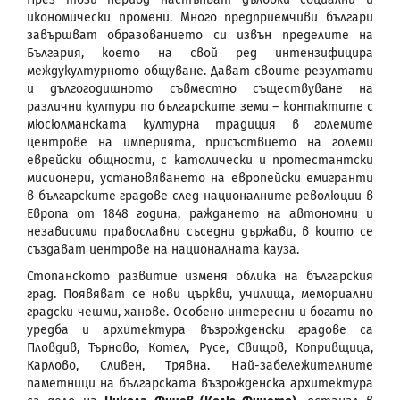
икономически прoмени. Много предприемчиви българи
завършват образованието си извън пределите на
България, което на свой ред интензифицира
междукултурното общуване. Дават своите резултати
и дългогодишното съвместно съществуване на
различни култури по българските земи – контактите с
мюсюлманската културна традиция в големите
центрове на империята, присъствието на големи
еврейски общности, с католически и протестантски
мисионери, установяването на европейски емигранти
в българските градове след националните революции в
Европа от 1848 година, раждането на автономни и
независими православни съседни държави, в които се
създават центрове на националната кауза.
Стопанското развитие изменя облика на българския
град. Появяват се нови църкви, училища, мемориални
градски чешми, ханове. Особено интересни и богати по
уредба и архитектура възрожденски градове са
Пловдив, Търново, Котел, Русе, Свищов, Копривщица,
Карлово, Сливен, Трявна. Най-забележителните
паметници на българската възрожденска архитектура