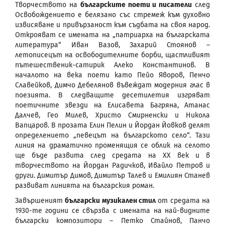
Творчеството на
българските поети и писатели
след
Освобождението е белязано със стремеж към духовно
извисяване и привързаност към съдбата на своя народ.
Открояват се имената на „патриарха на българската
литература“ Иван Вазов, Захарий Стоянов –
летописецът на освободителните борби, щастливият
пътешественик-сатирик Алеко Константинов. В
началото на века поети като Пейо Яворов, Пенчо
Славейков, Димчо Дебелянов въвеждат модерния глас в
поезията. В следващите десетилетия изгряват
поетичните звезди на Елисавета Багряна, Атанас
Далчев, Гео Милев, Христо Смирненски и Никола
Вапцаров. В прозата Елин Пелин и Йордан Йовков делят
определението „певецът на българското село“. Тази
линия на драматично променящия се облик на селото
ще бъде развита след средата на ХХ век и в
творчеството на Йордан Радичков, Ивайло Петров и
други. Димитър Димов, Димитър Талев и Емилиян Станев
развиват линията на българския роман.
Завършеният
български музикален стил
от средата на
1930-те години се свързва с имената на най-видните
български композитори – Петко Стайнов, Панчо