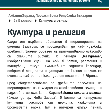
Mинистерство на външните работи
Албания,Тирана, Посолство на Република България
За България
Култура и религия
Култура и религия
Следи от първите обитания в територията на
днешна България, се проследяват до най- -дълбока
древност. Значим образец на примитивното изкуство
са скалните рисунки в
пещера „Магурата“,
изобразяващи сцени на лов, животни, растения и
танцуващи фигури. Слънчевият годишен календар,
открит в пещерата и датиран от късния неолит, се
счита за най-ранния календар от този тип в Европа.
Сред свидетелствата за древните поселения на
територията на България са множеството селищни и
надгробни могили, като
Карановската селищна могила
(близо до гр. Нова Загора), в която са натрупани
културни пластове от неолита, халколита и
бронозвата епоха. Там е намерен кръгъл печат,