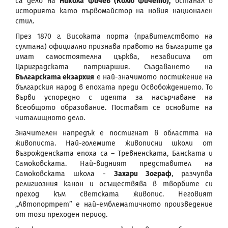
са дело на
Никола Фичев (Колю Фичето),
останал в
историята като първомайстор на новия национален
стил.
През 1870 г. Високата порта (правителството на
султана) официално признава правото на българите да
имат самостоятелна църква, независима от
Цариградската патриаршия. Създаването на
Българската екзархия
е най-значимото постижение на
българския народ в епохата преди Освобождението. То
върви успоредно с идеята за насърчаване на
всеобщото образование. Поставят се основите на
читалищното дело.
Значителен напредък е постигнат в областта на
живописта. Най-големите живописни школи от
възрожденската епоха са – Тревненската, Банската и
Самоковската. Най-видният представител на
Самоковската школа -
Захари Зограф
, разчупва
религиозния канон и осъществява в творбите си
преход към светската живопис. Неговият
„Автопортрет” е най-емблематичното произведение
от този преходен период.